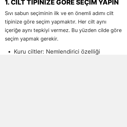
1. CILT TIPINIZE GÖRE SEÇIM YAPIN
Sıvı sabun seçiminin ilk ve en önemli adımı cilt
tipinize göre seçim yapmaktır. Her cilt aynı
içeriğe aynı tepkiyi vermez. Bu yüzden cilde göre
seçim yapmak gerekir.
Kuru ciltler: Nemlendirici özelliği
yüksek, gliserin veya doğal yağlar
içeren sıvı sabunlar tercih edilmelidir.
Aksi halde ciltte kuruma, gerginlik ve
pullanma görülebilir.
Yağlı ciltler: Fazla ağır yağlar içermeyen,
cildi kurutmadan arındıran ürünler daha
uygun olacaktır.
Hassas ciltler: Parfümsüz, alkol
içermeyen ve dermatolojik olarak test