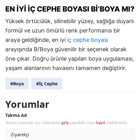
EN İYI İÇ CEPHE BOYASI BI’BOYA MI?
Yüksek örtücülük, silinebilir yüzey, sağlığa duyarlı
formül ve uzun ömürlü renk performansı bir
araya geldiğinde, en iyi
iç cephe boyası
arayışında Bi’Boya güvenilir bir seçenek olarak
öne çıkar. Doğru ürünle yapılan boya uygulaması,
yaşam alanlarının havasını tamamen değiştirir.
#Boya
#İç Cephe
Yorumlar
Takma Ad
Yorum yapmak için, isterseniz
giriş
yapabilir veya
kayıt
olabilirsiniz.