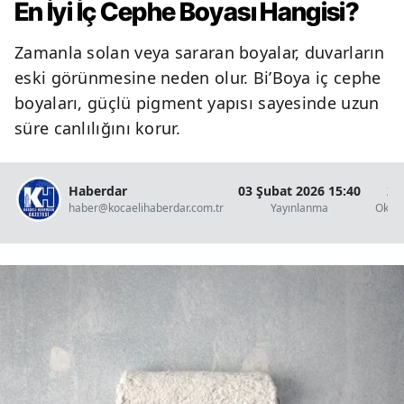
En İyi İç Cephe Boyası Hangisi?
Zamanla solan veya sararan boyalar, duvarların
eski görünmesine neden olur. Bi’Boya iç cephe
boyaları, güçlü pigment yapısı sayesinde uzun
süre canlılığını korur.
Haberdar
03 Şubat 2026 15:40
2 
haber@kocaelihaberdar.com.tr
Yayınlanma
Okun