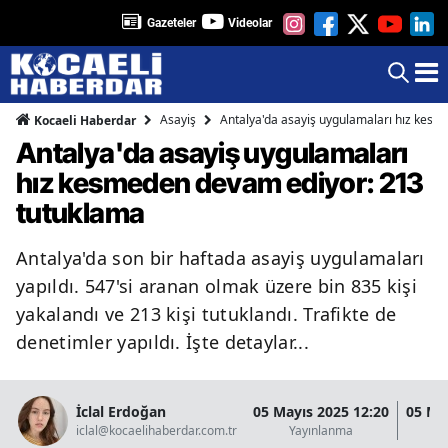
Gazeteler
Videolar
Asayiş
Antalya'da asayiş uygulamaları hız kes
Kocaeli Haberdar
Antalya'da asayiş uygulamaları
hız kesmeden devam ediyor: 213
tutuklama
Antalya'da son bir haftada asayiş uygulamaları
yapıldı. 547'si aranan olmak üzere bin 835 kişi
yakalandı ve 213 kişi tutuklandı. Trafikte de
denetimler yapıldı. İşte detaylar...
İclal Erdoğan
05 Mayıs 2025 12:20
05 Ma
iclal@kocaelihaberdar.com.tr
Yayınlanma
G