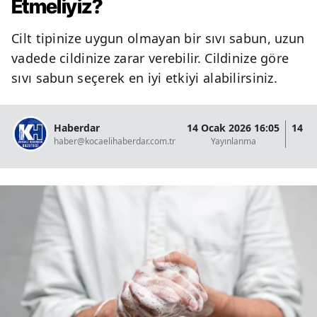
Etmeliyiz?
Cilt tipinize uygun olmayan bir sıvı sabun, uzun
vadede cildinize zarar verebilir. Cildinize göre
sıvı sabun seçerek en iyi etkiyi alabilirsiniz.
Haberdar
14 Ocak 2026 16:05
14 O
haber@kocaelihaberdar.com.tr
Yayınlanma
G