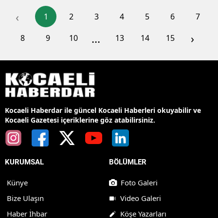
‹
1
2
3
4
5
6
7
...
›
8
9
10
13
14
15
Kocaeli Haberdar ile güncel Kocaeli Haberleri okuyabilir ve
Kocaeli Gazetesi içeriklerine göz atabilirsiniz.
KURUMSAL
BÖLÜMLER
Künye
Foto Galeri
Bize Ulaşın
Video Galeri
Haber İhbar
Köşe Yazarları