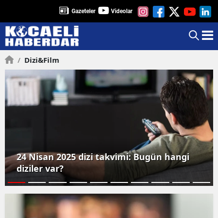
Gazeteler
Videolar
/
Dizi&film
24 Nisan 2025 dizi takvimi: Bugün hangi
diziler var?