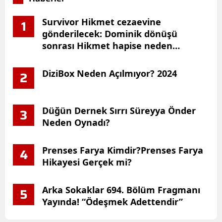
Survivor Hikmet cezaevine
1
gönderilecek: Dominik dönüşü
sonrası Hikmet hapise neden
girecek?
DiziBox Neden Açılmıyor? 2024
2
Düğün Dernek Sırrı Süreyya Önder
3
Neden Oynadı?
Prenses Farya Kimdir?Prenses Farya
4
Hikayesi Gerçek mi?
Arka Sokaklar 694. Bölüm Fragmanı
5
Yayında! “Ödeşmek Adettendir”