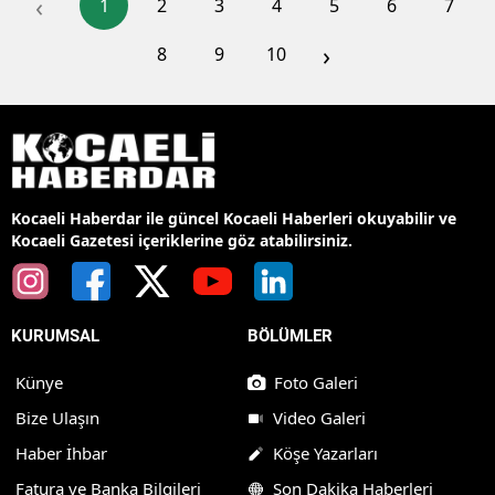
‹
1
2
3
4
5
6
7
›
8
9
10
Kocaeli Haberdar ile güncel Kocaeli Haberleri okuyabilir ve
Kocaeli Gazetesi içeriklerine göz atabilirsiniz.
KURUMSAL
BÖLÜMLER
Künye
Foto Galeri
Bize Ulaşın
Video Galeri
Haber İhbar
Köşe Yazarları
Fatura ve Banka Bilgileri
Son Dakika Haberleri