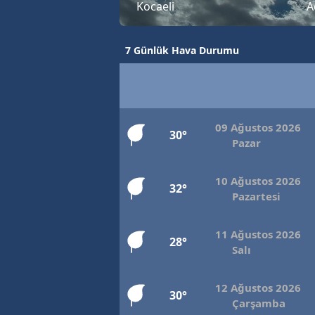
Kocaeli
A
7 Günlük Hava Durumu
09 Ağustos 2026
30°
Pazar
10 Ağustos 2026
32°
Pazartesi
11 Ağustos 2026
28°
Salı
12 Ağustos 2026
30°
Çarşamba