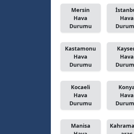
Mersin
İstanb
Hava
Hava
Durumu
Duru
Kastamonu
Kayser
Hava
Hava
Durumu
Duru
Kocaeli
Kony
Hava
Hava
Durumu
Duru
Manisa
Kahram
Hava
araş