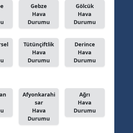
pe
Gebze
Gölcük
Hava
Hava
mu
Durumu
Durumu
sel
Tütünçiftlik
Derince
Hava
Hava
mu
Durumu
Durumu
an
Afyonkarahi
Ağrı
sar
Hava
mu
Hava
Durumu
Durumu