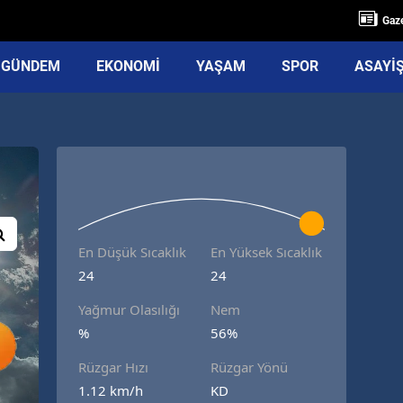
Gaze
GÜNDEM
EKONOMİ
YAŞAM
SPOR
ASAYİ
En Düşük Sıcaklık
En Yüksek Sıcaklık
24
24
Yağmur Olasılığı
Nem
%
56%
Rüzgar Hızı
Rüzgar Yönü
1.12 km/h
KD