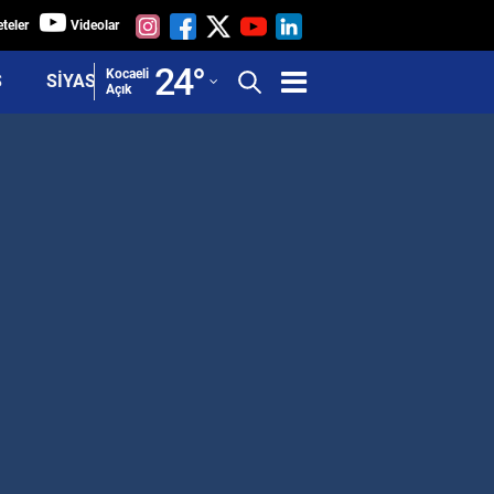
teler
Videolar
Adana
24
°
Kocaeli
Ş
SİYASET
Açık
Adıyaman
Afyonkarahisar
Ağrı
Amasya
Ankara
Antalya
Artvin
Aydın
Balıkesir