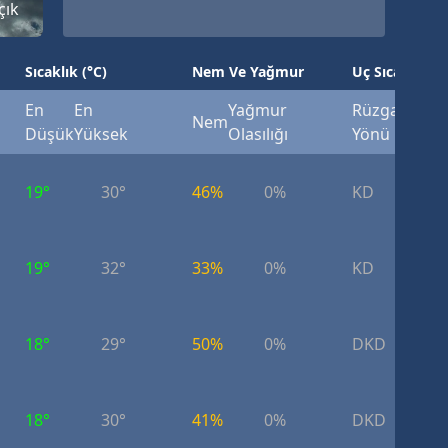
çık
Sıcaklık (°C)
Nem Ve Yağmur
Uç Sıcaklık (°
En
En
Yağmur
Rüzgar
Rüzg
Nem
Düşük
Yüksek
Olasılığı
Yönü
Hızı
19°
30°
46%
0%
KD
8.
19°
32°
33%
0%
KD
8.
18°
29°
50%
0%
DKD
7.
18°
30°
41%
0%
DKD
8.