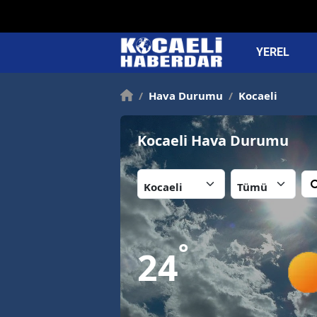
YEREL
/
Hava Durumu
/
Kocaeli
Kocaeli Hava Durumu
İl:
İlçe:
°
24