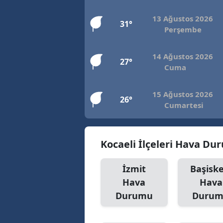
13 Ağustos 2026
31°
Perşembe
14 Ağustos 2026
27°
Cuma
15 Ağustos 2026
26°
Cumartesi
Kocaeli İlçeleri Hava D
İzmit
Başiske
Hava
Hava
Durumu
Duru