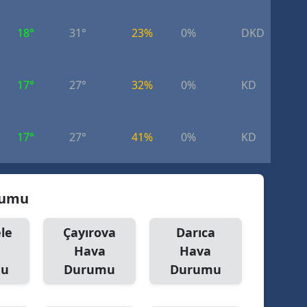
18°
31°
23%
0%
DKD
9.
17°
27°
32%
0%
KD
9.
17°
27°
41%
0%
KD
7.
urumu
le
Çayırova
Darıca
Hava
Hava
mu
Durumu
Durumu