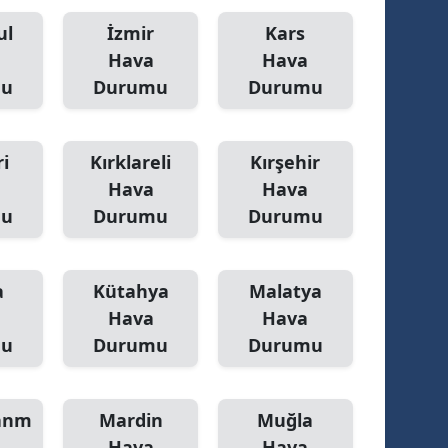
ul
İzmir
Kars
Hava
Hava
mu
Durumu
Durumu
i
Kırklareli
Kırşehir
Hava
Hava
mu
Durumu
Durumu
a
Kütahya
Malatya
Hava
Hava
mu
Durumu
Durumu
anm
Mardin
Muğla
Hava
Hava