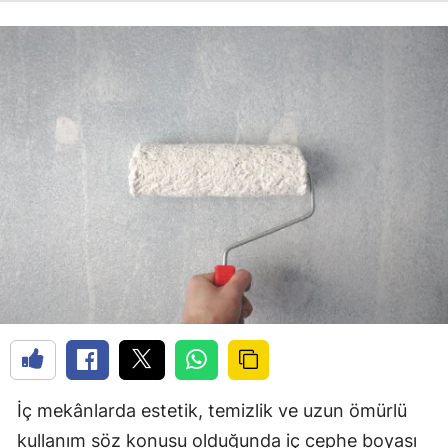
İç mekânlarda estetik, temizlik ve uzun ömürlü
kullanım söz konusu olduğunda iç cephe boyası