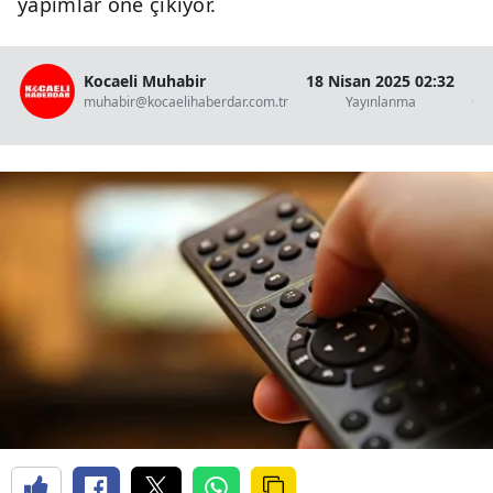
yapımlar öne çıkıyor.
Kocaeli Muhabir
18 Nisan 2025 02:32
muhabir@kocaelihaberdar.com.tr
Yayınlanma
Ok