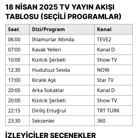
18 NISAN 2025 TV YAYIN AKIŞI
TABLOSU (SEÇILI PROGRAMLAR)
Saat
Dizi/Program
Kanal
06:00
Ihlamurlar Altında
TEVE2
07:00
Kavak Yelleri
Kanal D
10:00
Kızılcık Şerbeti
Show TV
12:30
Hudutsuz Sevda
NOW
17:00
Kiralık Aşk
Star TV
20:00
Arka Sokaklar
Kanal D
20:00
Kızılcık Şerbeti
Show TV
22:15
Diriliş Ertuğrul
TRT TÜRK
23:30
Seksenler
360
İZLEYICILER SEÇENEKLER