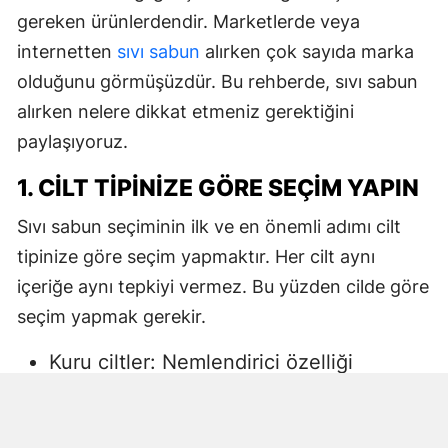
gereken ürünlerdendir. Marketlerde veya
internetten
sıvı sabun
alırken çok sayıda marka
olduğunu görmüşüzdür. Bu rehberde, sıvı sabun
alırken nelere dikkat etmeniz gerektiğini
paylaşıyoruz.
1. CILT TIPINIZE GÖRE SEÇIM YAPIN
Sıvı sabun seçiminin ilk ve en önemli adımı cilt
tipinize göre seçim yapmaktır. Her cilt aynı
içeriğe aynı tepkiyi vermez. Bu yüzden cilde göre
seçim yapmak gerekir.
Kuru ciltler: Nemlendirici özelliği
yüksek, gliserin veya doğal yağlar
içeren sıvı sabunlar tercih edilmelidir.
Aksi halde ciltte kuruma, gerginlik ve