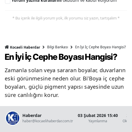
Yorum yazma kurallarını
okudum ve kabul ediyorum
* Bu içerik ile ilgili yorum yok, ilk yorumu siz yazın, tartışalım *
Bilgi Bankası
En İyi İç Cephe Boyası Hangisi?
Kocaeli Haberdar
En İyi İç Cephe Boyası Hangisi?
Zamanla solan veya sararan boyalar, duvarların
eski görünmesine neden olur. Bi’Boya iç cephe
boyaları, güçlü pigment yapısı sayesinde uzun
süre canlılığını korur.
Haberdar
03 Şubat 2026 15:40
2 
haber@kocaelihaberdar.com.tr
Yayınlanma
Okun