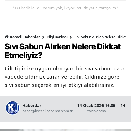
* Bu içerik ile ilgili yorum yok, ilk yorumu siz yazın, tartışalım *
Bilgi Bankası
Sıvı Sabun Alırken Nelere Dikkat Et
Kocaeli Haberdar
Sıvı Sabun Alırken Nelere Dikkat
Etmeliyiz?
Cilt tipinize uygun olmayan bir sıvı sabun, uzun
vadede cildinize zarar verebilir. Cildinize göre
sıvı sabun seçerek en iyi etkiyi alabilirsiniz.
Haberdar
14 Ocak 2026 16:05
14 O
haber@kocaelihaberdar.com.tr
Yayınlanma
G