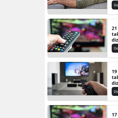
Di
21
ta
di
Di
19
ta
di
Di
17