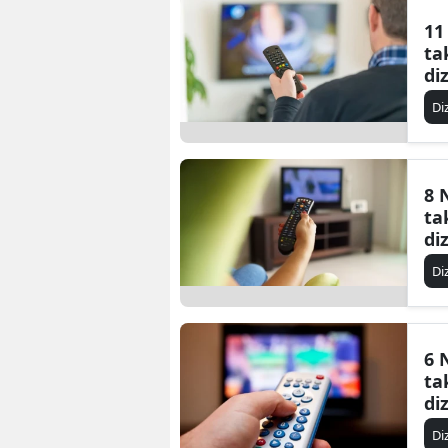
11
ta
di
Di
8 
ta
di
Di
6 
ta
di
Di