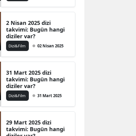
Malatya
Manisa
2 Nisan 2025 dizi
takvimi: Bugün hangi
Kahramanmaraş
diziler var?
Dizi&Film
02 Nisan 2025
Mardin
Muğla
Muş
31 Mart 2025 dizi
takvimi: Bugün hangi
Nevşehir
diziler var?
Dizi&Film
31 Mart 2025
Niğde
Ordu
Rize
29 Mart 2025 dizi
takvimi: Bugün hangi
Sakarya
diziler var?