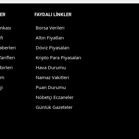
Yozgat
ER
FAYDALI LİNKLER
Zonguldak
ankası
Borsa Verileri
Aksaray
fi
Altın Fiyatları
aberleri
Döviz Piyasaları
Bayburt
arifleri
Kripto Para Piyasaları
Karaman
birleri
Hava Durumu
Kırıkkale
lm
Namaz Vakitleri
ji
Puan Durumu
Batman
Nöbetçi Eczaneler
Şırnak
Günlük Gazeteler
Bartın
Ardahan
Iğdır