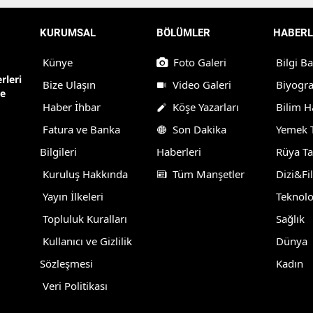
KURUMSAL
BÖLÜMLER
HABERL
Künye
Foto Galeri
Bilgi B
rleri
Bize Ulaşın
Video Galeri
Biyogra
ne
Haber İhbar
Köşe Yazarları
Bilim H
Fatura ve Banka
Son Dakika
Yemek T
Bilgileri
Haberleri
Rüya Ta
Kuruluş Hakkında
Tüm Manşetler
Dizi&Fi
Yayın İlkeleri
Teknolo
Topluluk Kuralları
Sağlık
Kullanıcı ve Gizlilik
Dünya
Sözleşmesi
Kadın
Veri Politikası