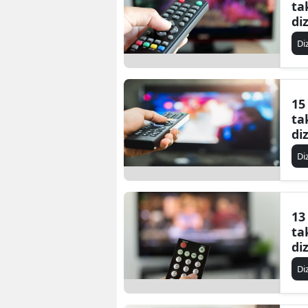
ta
di
Di
15
ta
di
Di
13
ta
di
Di