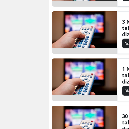
3 
ta
di
Di
1 
ta
di
Di
30
ta
di