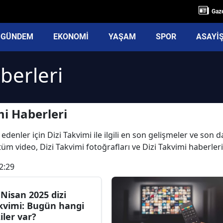
Gaze
GÜNDEM
EKONOMİ
YAŞAM
SPOR
ASAYİ
berleri
mi Haberleri
denler için Dizi Takvimi ile ilgili en son gelişmeler ve son d
i tüm video, Dizi Takvimi fotoğrafları ve Dizi Takvimi haberler
2:29
 Nisan 2025 dizi
kvimi: Bugün hangi
ziler var?