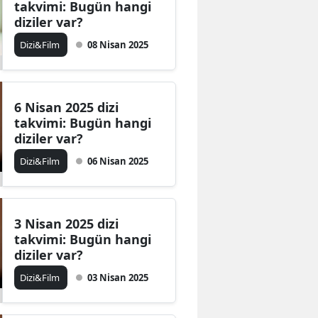
takvimi: Bugün hangi
Edirne
diziler var?
Dizi&Film
08 Nisan 2025
Elazığ
Erzincan
Erzurum
6 Nisan 2025 dizi
takvimi: Bugün hangi
Eskişehir
diziler var?
Dizi&Film
06 Nisan 2025
Gaziantep
Giresun
Gümüşhane
3 Nisan 2025 dizi
takvimi: Bugün hangi
Hakkari
diziler var?
Dizi&Film
03 Nisan 2025
Hatay
Isparta