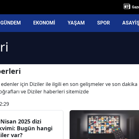
Gaze
GÜNDEM
EKONOMİ
YAŞAM
SPOR
ASAYİ
ri
erleri
denler için Diziler ile ilgili en son gelişmeler ve son dakika
otoğrafları ve Diziler haberleri sitemizde
2:29
 Nisan 2025 dizi
kvimi: Bugün hangi
ziler var?