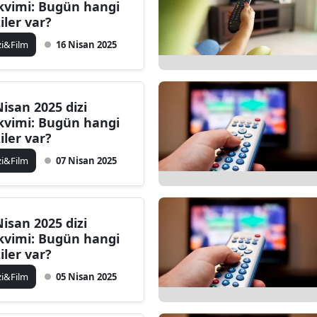
kvimi: Bugün hangi
ziler var?
zi&Film
16 Nisan 2025
Nisan 2025 dizi
kvimi: Bugün hangi
ziler var?
zi&Film
07 Nisan 2025
Nisan 2025 dizi
kvimi: Bugün hangi
ziler var?
zi&Film
05 Nisan 2025