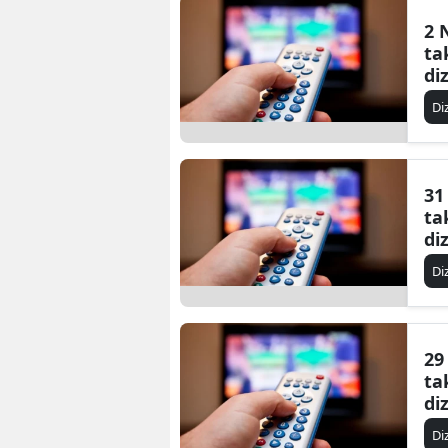
2 
ta
di
Di
31
ta
di
Di
29
ta
di
Di