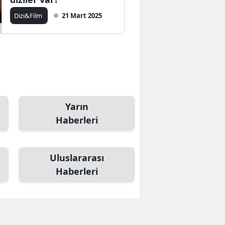
Dizi&Film
21 Mart 2025
Samsun
Siirt
Sinop
Sivas
Tekirdağ
Yarın
Haberleri
Tokat
Trabzon
Uluslararası
Tunceli
Haberleri
Şanlıurfa
Uşak
Van