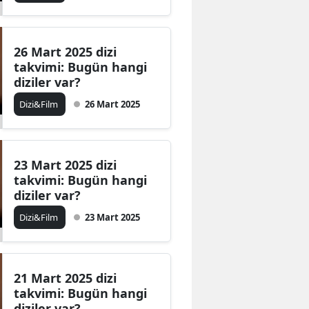
Malatya
Manisa
26 Mart 2025 dizi
takvimi: Bugün hangi
Kahramanmaraş
diziler var?
Dizi&Film
26 Mart 2025
Mardin
Muğla
Muş
23 Mart 2025 dizi
takvimi: Bugün hangi
Nevşehir
diziler var?
Dizi&Film
23 Mart 2025
Niğde
Ordu
Rize
21 Mart 2025 dizi
takvimi: Bugün hangi
Sakarya
diziler var?