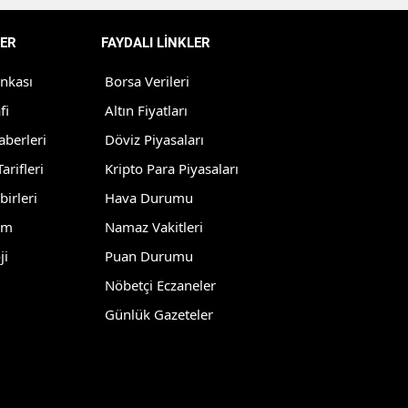
Yozgat
ER
FAYDALI LİNKLER
Zonguldak
ankası
Borsa Verileri
Aksaray
fi
Altın Fiyatları
aberleri
Döviz Piyasaları
Bayburt
arifleri
Kripto Para Piyasaları
Karaman
birleri
Hava Durumu
Kırıkkale
lm
Namaz Vakitleri
ji
Puan Durumu
Batman
Nöbetçi Eczaneler
Şırnak
Günlük Gazeteler
Bartın
Ardahan
Iğdır