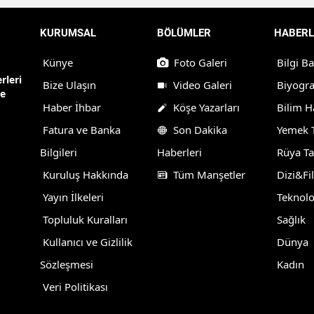
KURUMSAL
BÖLÜMLER
HABERL
Künye
Foto Galeri
Bilgi B
rleri
Bize Ulaşın
Video Galeri
Biyogra
ne
Haber İhbar
Köşe Yazarları
Bilim H
Fatura ve Banka
Son Dakika
Yemek T
Bilgileri
Haberleri
Rüya Ta
Kuruluş Hakkında
Tüm Manşetler
Dizi&Fi
Yayın İlkeleri
Teknolo
Topluluk Kuralları
Sağlık
Kullanıcı ve Gizlilik
Dünya
Sözleşmesi
Kadın
Veri Politikası