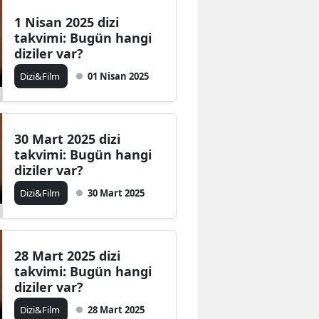
Mersin
1 Nisan 2025 dizi
takvimi: Bugün hangi
İstanbul
diziler var?
Dizi&Film
01 Nisan 2025
İzmir
Kars
Kastamonu
30 Mart 2025 dizi
takvimi: Bugün hangi
Kayseri
diziler var?
Dizi&Film
30 Mart 2025
Kırklareli
Kırşehir
Kocaeli
28 Mart 2025 dizi
takvimi: Bugün hangi
Konya
diziler var?
Dizi&Film
28 Mart 2025
Kütahya