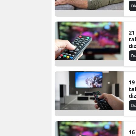
Di
21
ta
di
Di
19
ta
di
Di
16