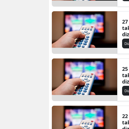
27
ta
di
Di
25
ta
di
Di
22
ta
di