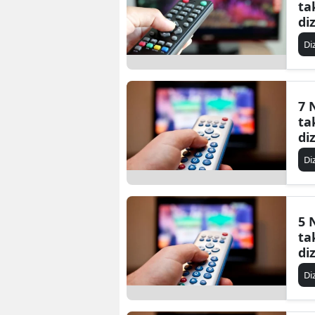
ta
di
Di
7 
ta
di
Di
5 
ta
di
Di