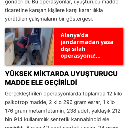
gönderildi. Bu operasyonlar, uyuşturucu madde
ticaretine karışan kişilere karşı kararlılıkla
yürütülen çalışmaların bir göstergesi.
Alanya'da
jandarmadan yasa
dışı silah
operasyonu!
Gözaltılar ve ele
geçirilen
YÜKSEK MIKTARDA UYUŞTURUCU
mühimmatlar
MADDE ELE GEÇIRILDI
Gerçekleştirilen operasyonlarda toplamda 12 kilo
psikotrop madde, 2 kilo 296 gram esrar, 1 kilo
176 gram metamfetamin, 238 adet, yaklaşık 212
bin 914 kullanımlık sentetik kannabinoid ele
geçirildi. Ayrıca 42 adet sentetik ecza, 24 gram