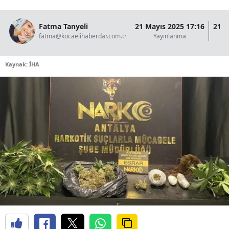
Fatma Tanyeli
21 Mayıs 2025 17:16
21 M
fatma@kocaelihaberdar.com.tr
Yayınlanma
Kaynak: İHA