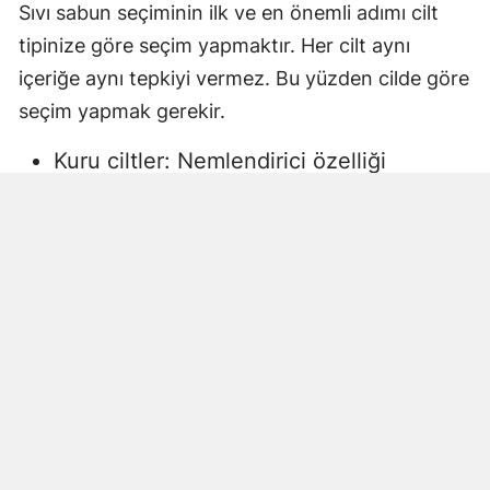
Sıvı sabun seçiminin ilk ve en önemli adımı cilt
tipinize göre seçim yapmaktır. Her cilt aynı
içeriğe aynı tepkiyi vermez. Bu yüzden cilde göre
seçim yapmak gerekir.
Kuru ciltler: Nemlendirici özelliği
yüksek, gliserin veya doğal yağlar
içeren sıvı sabunlar tercih edilmelidir.
Aksi halde ciltte kuruma, gerginlik ve
pullanma görülebilir.
Yağlı ciltler: Fazla ağır yağlar içermeyen,
cildi kurutmadan arındıran ürünler daha
uygun olacaktır.
Hassas ciltler: Parfümsüz, alkol
içermeyen ve dermatolojik olarak test
edilmiş ürünler önerilir. Aksi halde ciltte