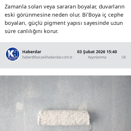
Zamanla solan veya sararan boyalar, duvarların
eski görünmesine neden olur. Bi’Boya iç cephe
boyaları, güçlü pigment yapısı sayesinde uzun
süre canlılığını korur.
Haberdar
03 Şubat 2026 15:40
2 
haber@kocaelihaberdar.com.tr
Yayınlanma
Okun