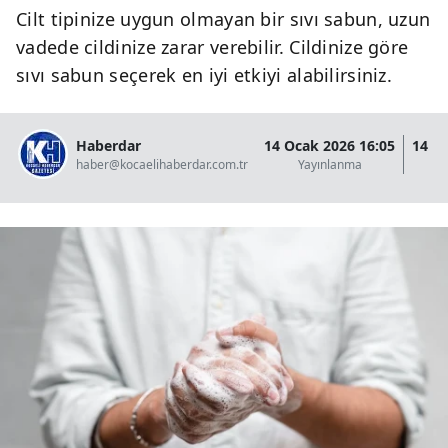
Cilt tipinize uygun olmayan bir sıvı sabun, uzun
vadede cildinize zarar verebilir. Cildinize göre
sıvı sabun seçerek en iyi etkiyi alabilirsiniz.
Haberdar
14 Ocak 2026 16:05
14 O
haber@kocaelihaberdar.com.tr
Yayınlanma
G