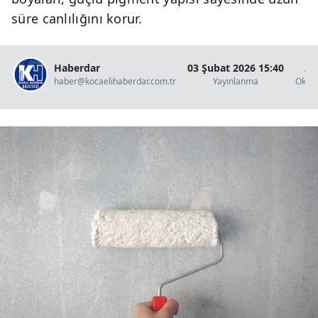
süre canlılığını korur.
Haberdar
03 Şubat 2026 15:40
2 
haber@kocaelihaberdar.com.tr
Yayınlanma
Okun