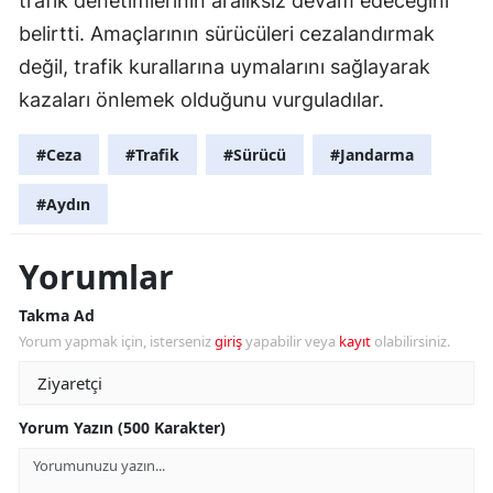
trafik denetimlerinin aralıksız devam edeceğini
belirtti. Amaçlarının sürücüleri cezalandırmak
değil, trafik kurallarına uymalarını sağlayarak
kazaları önlemek olduğunu vurguladılar.
#Ceza
#Trafik
#Sürücü
#Jandarma
#Aydın
Yorumlar
Takma Ad
Yorum yapmak için, isterseniz
giriş
yapabilir veya
kayıt
olabilirsiniz.
Yorum Yazın (500 Karakter)