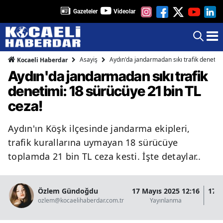
Gazeteler
Videolar
Asayiş
Aydın'da jandarmadan sıkı trafik denetimi
Kocaeli Haberdar
Aydın'da jandarmadan sıkı trafik
denetimi: 18 sürücüye 21 bin TL
ceza!
Aydın'ın Köşk ilçesinde jandarma ekipleri,
trafik kurallarına uymayan 18 sürücüye
toplamda 21 bin TL ceza kesti. İşte detaylar..
Özlem Gündoğdu
17 Mayıs 2025 12:16
17 M
ozlem@kocaelihaberdar.com.tr
Yayınlanma