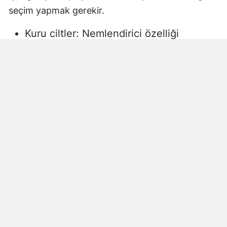
seçim yapmak gerekir.
Kuru ciltler: Nemlendirici özelliği
yüksek, gliserin veya doğal yağlar
içeren sıvı sabunlar tercih edilmelidir.
Aksi halde ciltte kuruma, gerginlik ve
pullanma görülebilir.
Yağlı ciltler: Fazla ağır yağlar içermeyen,
cildi kurutmadan arındıran ürünler daha
uygun olacaktır.
Hassas ciltler: Parfümsüz, alkol
içermeyen ve dermatolojik olarak test
edilmiş ürünler önerilir. Aksi halde ciltte
beklenmeyen etkiler görülebilir.
Çocuklar ve bebekler: Daha hassas
ciltlere sahip oldukları için özel olarak