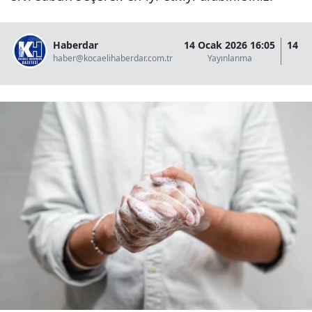
Haberdar
14 Ocak 2026 16:05
14 O
haber@kocaelihaberdar.com.tr
Yayınlanma
G