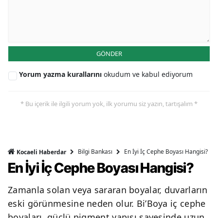
GÖNDER
Yorum yazma kurallarını
okudum ve kabul ediyorum
* Bu içerik ile ilgili yorum yok, ilk yorumu siz yazın, tartışalım *
Bilgi Bankası
En İyi İç Cephe Boyası Hangisi?
Kocaeli Haberdar
En İyi İç Cephe Boyası Hangisi?
Zamanla solan veya sararan boyalar, duvarların
eski görünmesine neden olur. Bi’Boya iç cephe
boyaları, güçlü pigment yapısı sayesinde uzun