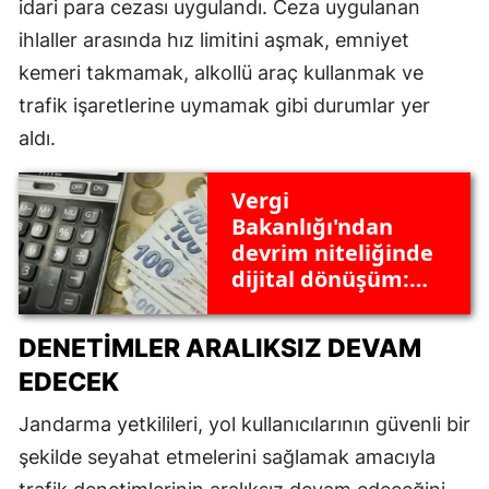
idari para cezası uygulandı. Ceza uygulanan
ihlaller arasında hız limitini aşmak, emniyet
kemeri takmamak, alkollü araç kullanmak ve
trafik işaretlerine uymamak gibi durumlar yer
aldı.
Vergi
Bakanlığı'ndan
devrim niteliğinde
dijital dönüşüm:
Mükellefler için
maliyet ve zaman
DENETIMLER ARALIKSIZ DEVAM
tasarrufu
EDECEK
Jandarma yetkilileri, yol kullanıcılarının güvenli bir
şekilde seyahat etmelerini sağlamak amacıyla