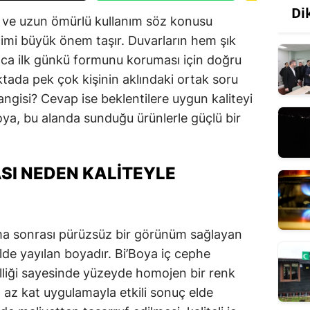
Di
k ve uzun ömürlü kullanım söz konusu
imi büyük önem taşır. Duvarların hem şık
ca ilk günkü formunu koruması için doğru
ktada pek çok kişinin aklındaki ortak soru
angisi? Cevap ise beklentilere uygun kaliteyi
oya, bu alanda sunduğu ürünlerle güçlü bir
ASI NEDEN KALITEYLE
ama sonrası pürüzsüz bir görünüm sağlayan
lde yayılan boyadır. Bi’Boya iç cephe
lliği sayesinde yüzeyde homojen bir renk
 az kat uygulamayla etkili sonuç elde