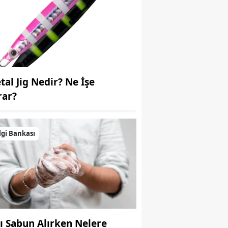
Samsun
Siirt
Sinop
Sivas
tal Jig Nedir? Ne İşe
rar?
Tekirdağ
Tokat
lgi Bankası
Trabzon
Tunceli
Şanlıurfa
Uşak
vı Sabun Alırken Nelere
Van