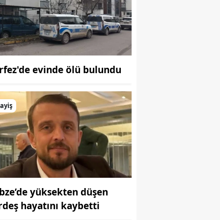
Bilecik
Bingöl
Bitlis
rfez'de evinde ölü bulundu
Bolu
Burdur
ayiş
Bursa
Çanakkale
Çankırı
Çorum
bze’de yüksekten düşen
Denizli
rdeş hayatını kaybetti
Diyarbakır