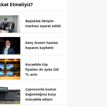
kkat Etmeliyiz?
Yozgat
Zonguldak
Başiskele iletişim
merkezi ziyaret edildi
Aksaray
Bayburt
Genç lösemi hastası
hayatını kaybetti
Karaman
Kırıkkale
Kocaelide tüp
Batman
fiyatları iki ayda 320
TL arttı
Şırnak
Bartın
Çayırova'da kumar
bağımlılığına karşı
Ardahan
mücadele ediyor
Iğdır