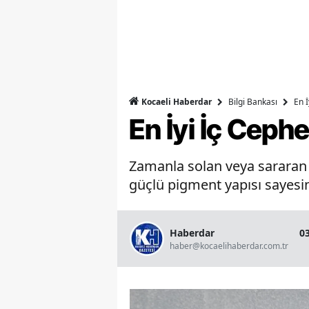
Bilgi Bankası
En 
Kocaeli Haberdar
En İyi İç Ceph
Zamanla solan veya sararan b
güçlü pigment yapısı sayesin
Haberdar
0
haber@kocaelihaberdar.com.tr