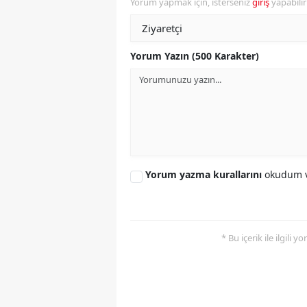
Yorum yapmak için, isterseniz
giriş
yapabili
Yorum Yazın (500 Karakter)
Yorum yazma kurallarını
okudum v
* Bu içerik ile ilgili 