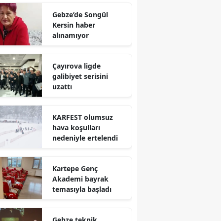
Gebze’de Songül
Yalova
Kersin haber
alınamıyor
Karabük
Kilis
Çayırova ligde
galibiyet serisini
Osmaniye
uzattı
Düzce
KARFEST olumsuz
hava koşulları
nedeniyle ertelendi
Kartepe Genç
Akademi bayrak
temasıyla başladı
Gebze teknik