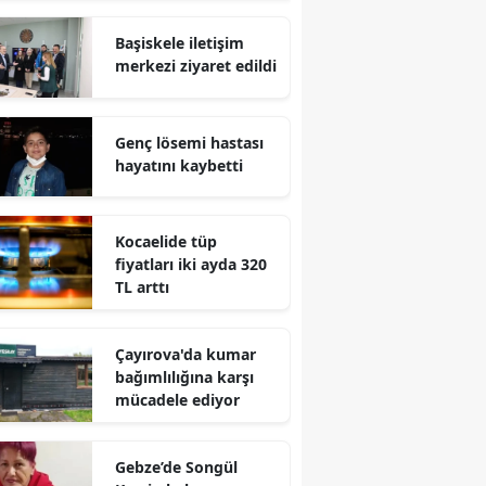
Edirne
Başiskele iletişim
merkezi ziyaret edildi
Elazığ
Erzincan
Genç lösemi hastası
Erzurum
hayatını kaybetti
Eskişehir
Kocaelide tüp
Gaziantep
fiyatları iki ayda 320
TL arttı
Giresun
Gümüşhane
Çayırova'da kumar
bağımlılığına karşı
Hakkari
mücadele ediyor
Hatay
Gebze’de Songül
Isparta