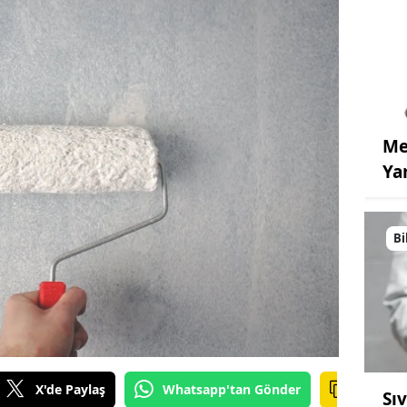
Me
Ya
Bi
X'de Paylaş
Whatsapp'tan Gönder
Sı