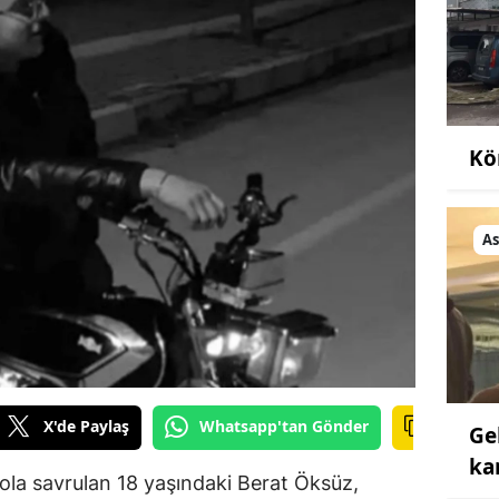
Kö
As
X'de Paylaş
Whatsapp'tan Gönder
Ge
ka
ola savrulan 18 yaşındaki Berat Öksüz,