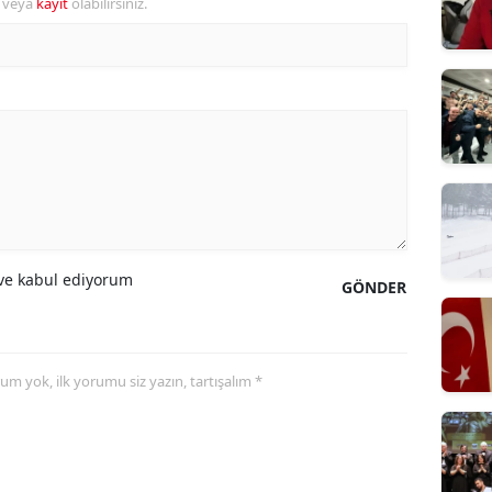
r veya
kayıt
olabilirsiniz.
e kabul ediyorum
GÖNDER
yorum yok, ilk yorumu siz yazın, tartışalım *