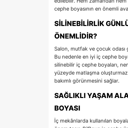
edilebilir. Hem zamandan hem de
cephe boyasının en önemli avan
SILINEBILIRLIK GÜN
ÖNEMLIDIR?
Salon, mutfak ve çocuk odası gi
Bu nedenle en iyi iç cephe boyası
silinebilir iç cephe boyaları, n
yüzeyde matlaşma oluşturmaz. 
bakımlı görünmesini sağlar.
SAĞLIKLI YAŞAM ALA
BOYASI
İç mekânlarda kullanılan boyal