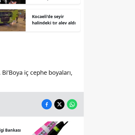
coşkuyla karşılandı
Malatya
Kocaeli'de seyir
Manisa
halindeki tır alev aldı
Kahramanmaraş
Mardin
Muğla
Muş
Bi’Boya iç cephe boyaları,
Nevşehir
Niğde
Ordu
Rize
lgi Bankası
Sakarya