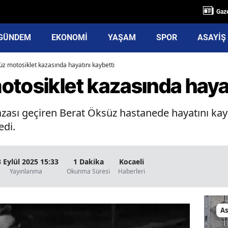
Gaze
GÜNDEM
EKONOMİ
YAŞAM
SPOR
ASAYİŞ
z motosiklet kazasında hayatını kaybetti
tosiklet kazasında hayat
zası geçiren Berat Öksüz hastanede hayatını kayb
edi.
 Eylül 2025 15:33
1 Dakika
Kocaeli
Yayınlanma
Okunma Süresi
Haberleri
As