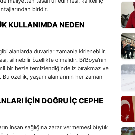
 maliyetten tasarruf edilmesi, kaliteli iç
tajlarından biridir.
LÜK KULLANIMDA NEDEN
bi alanlarda duvarlar zamanla kirlenebilir.
, silinebilir özellikte olmalıdır. Bi’Boya’nın
emli bir bezle temizlendiğinde iz bırakmaz ve
Bu özellik, yaşam alanlarının her zaman
NLARI İÇIN DOĞRU İÇ CEPHE
arın insan sağlığına zarar vermemesi büyük