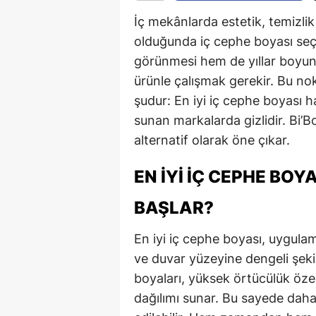
İç mekânlarda estetik, temizli
olduğunda iç cephe boyası seç
görünmesi hem de yıllar boyun
ürünle çalışmak gerekir. Bu no
şudur: En iyi iç cephe boyası h
sunan markalarda gizlidir. Bi’B
alternatif olarak öne çıkar.
EN İYI İÇ CEPHE BOY
BAŞLAR?
En iyi iç cephe boyası, uygul
ve duvar yüzeyine dengeli şeki
boyaları, yüksek örtücülük öze
dağılımı sunar. Bu sayede daha