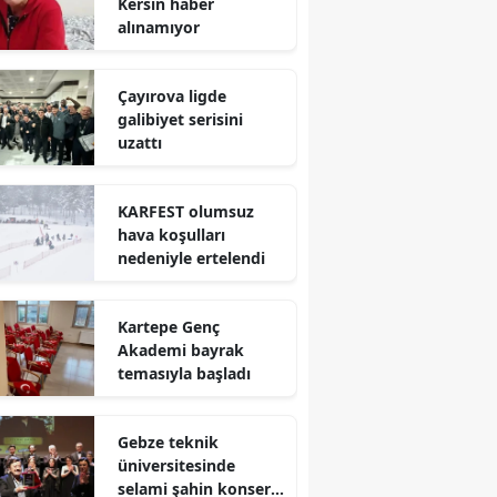
Kersin haber
alınamıyor
Mersin
İstanbul
Çayırova ligde
galibiyet serisini
İzmir
uzattı
Kars
KARFEST olumsuz
Kastamonu
hava koşulları
nedeniyle ertelendi
Kayseri
Kırklareli
Kartepe Genç
Kırşehir
Akademi bayrak
temasıyla başladı
Kocaeli
Konya
Gebze teknik
üniversitesinde
Kütahya
selami şahin konseri