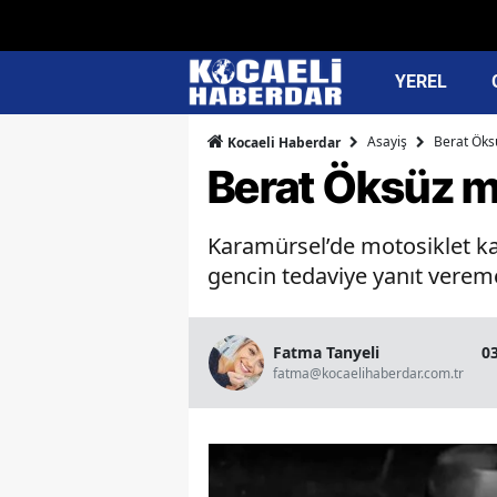
YEREL
Asayiş
Berat Öksü
Kocaeli Haberdar
Berat Öksüz mo
Karamürsel’de motosiklet ka
gencin tedaviye yanıt verem
Fatma Tanyeli
03
fatma@kocaelihaberdar.com.tr