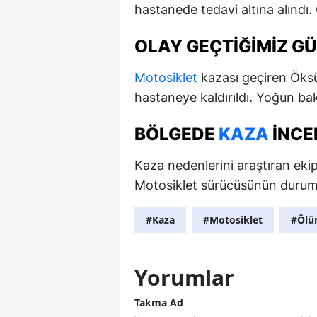
hastanede tedavi altına alındı.
OLAY GEÇTIĞIMIZ G
Motosiklet
kazası geçiren Öksü
hastaneye kaldırıldı. Yoğun b
BÖLGEDE
KAZA
INCE
Kaza nedenlerini araştıran ekip
Motosiklet sürücüsünün durumuyla
#Kaza
#Motosiklet
#Öl
Yorumlar
Takma Ad