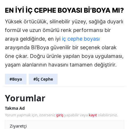
EN İYI İÇ CEPHE BOYASI BI’BOYA MI?
Yüksek örtücülük, silinebilir yüzey, sağlığa duyarlı
formül ve uzun ömürlü renk performansı bir
araya geldiğinde, en iyi
iç cephe boyası
arayışında Bi’Boya güvenilir bir seçenek olarak
öne çıkar. Doğru ürünle yapılan boya uygulaması,
yaşam alanlarının havasını tamamen değiştirir.
#Boya
#İç Cephe
Yorumlar
Takma Ad
Yorum yapmak için, isterseniz
giriş
yapabilir veya
kayıt
olabilirsiniz.