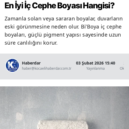
En İyi İç Cephe Boyası Hangisi?
Zamanla solan veya sararan boyalar, duvarların
eski görünmesine neden olur. Bi’Boya iç cephe
boyaları, güçlü pigment yapısı sayesinde uzun
süre canlılığını korur.
Haberdar
03 Şubat 2026 15:40
2 
haber@kocaelihaberdar.com.tr
Yayınlanma
Okun