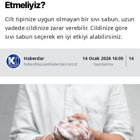
Etmeliyiz?
Cilt tipinize uygun olmayan bir sıvı sabun, uzun
vadede cildinize zarar verebilir. Cildinize göre
sıvı sabun seçerek en iyi etkiyi alabilirsiniz.
Haberdar
14 Ocak 2026 16:05
14 O
haber@kocaelihaberdar.com.tr
Yayınlanma
G