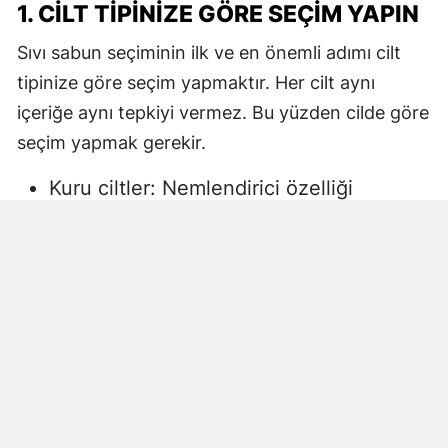
1. CILT TIPINIZE GÖRE SEÇIM YAPIN
Sıvı sabun seçiminin ilk ve en önemli adımı cilt
tipinize göre seçim yapmaktır. Her cilt aynı
içeriğe aynı tepkiyi vermez. Bu yüzden cilde göre
seçim yapmak gerekir.
Kuru ciltler: Nemlendirici özelliği
yüksek, gliserin veya doğal yağlar
içeren sıvı sabunlar tercih edilmelidir.
Aksi halde ciltte kuruma, gerginlik ve
pullanma görülebilir.
Yağlı ciltler: Fazla ağır yağlar içermeyen,
cildi kurutmadan arındıran ürünler daha
uygun olacaktır.
Hassas ciltler: Parfümsüz, alkol
içermeyen ve dermatolojik olarak test