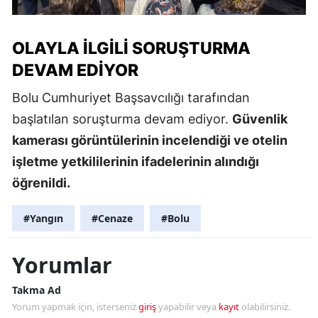
OLAYLA İLGILI SORUŞTURMA
DEVAM EDIYOR
Bolu Cumhuriyet Başsavcılığı tarafından
başlatılan soruşturma devam ediyor.
Güvenlik
kamerası görüntülerinin incelendiği ve otelin
işletme yetkililerinin ifadelerinin alındığı
öğrenildi.
#Yangın
#Cenaze
#Bolu
Yorumlar
Takma Ad
Yorum yapmak için, isterseniz
giriş
yapabilir veya
kayıt
olabilirsiniz.