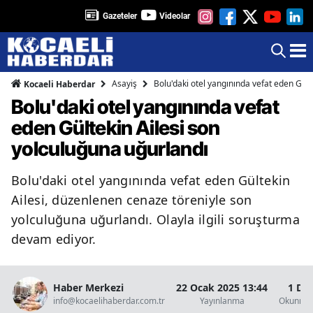
Gazeteler
Videolar
Asayiş
Bolu'daki otel yangınında vefat eden Gült
Kocaeli Haberdar
Bolu'daki otel yangınında vefat
eden Gültekin Ailesi son
yolculuğuna uğurlandı
Bolu'daki otel yangınında vefat eden Gültekin
Ailesi, düzenlenen cenaze töreniyle son
yolculuğuna uğurlandı. Olayla ilgili soruşturma
devam ediyor.
Haber Merkezi
22 Ocak 2025 13:44
1 Da
info@kocaelihaberdar.com.tr
Yayınlanma
Okunma 