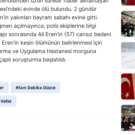
kendisinden uzun süredir haber alınamayan
esi’ndeki evinde ölü bulundu. 2 gündür
n’in yakınları bayram sabahı evine gitti.
men açılmayınca, polis ekiplerine bilgi
ı kapı sonrasında Ali Eren’in (57) cansız bedeni
 Eren’in kesin ölümünün belirlenmesi için
ştırma ve Uygulama Hastanesi morguna
ş çaplı soruşturma başlatıldı.
I
er
#Son Dakika Düzce
Vefat