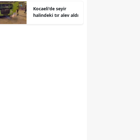
Kocaeli'de seyir
Malatya
halindeki tır alev aldı
Manisa
Kahramanmaraş
Mardin
Muğla
Muş
Nevşehir
Niğde
Ordu
Rize
Sakarya