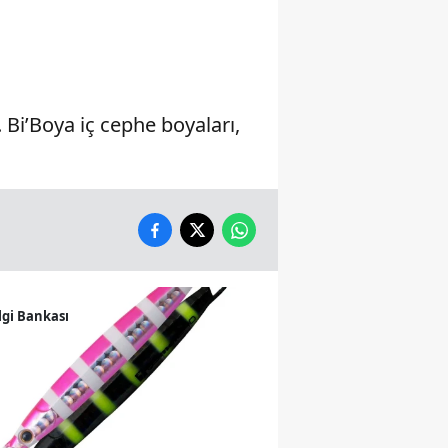
Samsun
Siirt
Sinop
Bi’Boya iç cephe boyaları,
Sivas
Tekirdağ
Tokat
Trabzon
lgi Bankası
Tunceli
Şanlıurfa
Uşak
Van