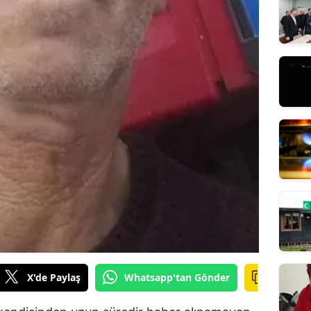
X'de Paylaş
Whatsapp'tan Gönder