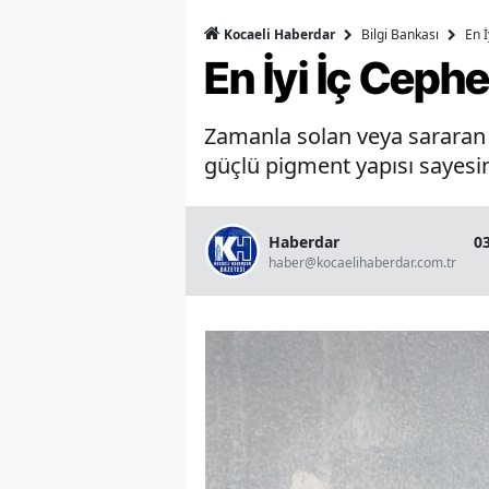
Bilgi Bankası
En 
Kocaeli Haberdar
En İyi İç Ceph
Zamanla solan veya sararan b
güçlü pigment yapısı sayesin
Haberdar
0
haber@kocaelihaberdar.com.tr