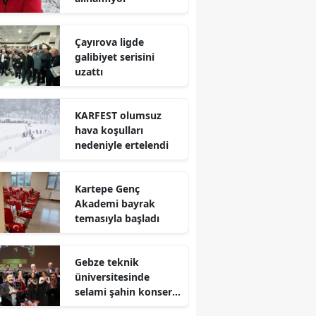
Mersin
Çayırova ligde
İstanbul
galibiyet serisini
uzattı
İzmir
Kars
KARFEST olumsuz
hava koşulları
Kastamonu
nedeniyle ertelendi
Kayseri
Kartepe Genç
Kırklareli
Akademi bayrak
temasıyla başladı
Kırşehir
Kocaeli
Gebze teknik
üniversitesinde
Konya
selami şahin konseri
coşkuyla karşılandı
Kütahya