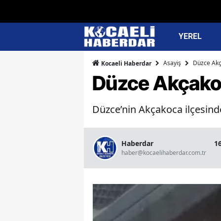
YEREL
Asayiş
Düzce Akç
Kocaeli Haberdar
Düzce Akçakoc
Düzce’nin Akçakoca ilçesinde
Haberdar
1
haber@kocaelihaberdar.com.tr