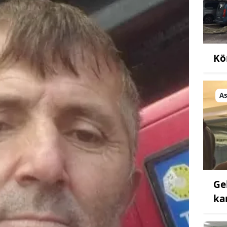
Kö
As
Ge
ka