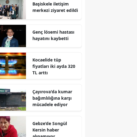
Başiskele iletişim
Edirne
merkezi ziyaret edildi
Elazığ
Genç lösemi hastası
Erzincan
hayatını kaybetti
Erzurum
Eskişehir
Kocaelide tüp
fiyatları iki ayda 320
Gaziantep
TL arttı
Giresun
Çayırova'da kumar
Gümüşhane
bağımlılığına karşı
mücadele ediyor
Hakkari
Hatay
Gebze’de Songül
Kersin haber
Isparta
alınamıyor