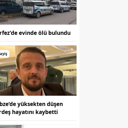
Bilecik
Bingöl
Bitlis
rfez'de evinde ölü bulundu
Bolu
Burdur
ayiş
Bursa
Çanakkale
Çankırı
Çorum
bze’de yüksekten düşen
rdeş hayatını kaybetti
Denizli
Diyarbakır