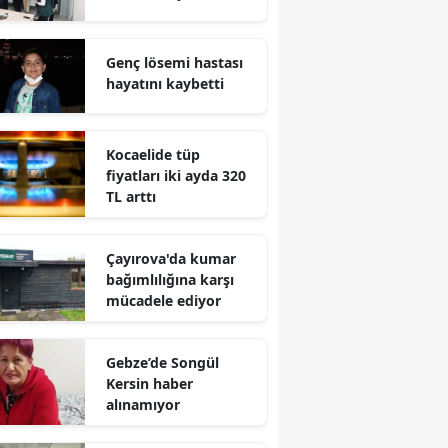
Yalova
Genç lösemi hastası
Karabük
hayatını kaybetti
Kilis
Kocaelide tüp
Osmaniye
fiyatları iki ayda 320
TL arttı
Düzce
Çayırova'da kumar
bağımlılığına karşı
mücadele ediyor
Gebze’de Songül
Kersin haber
alınamıyor