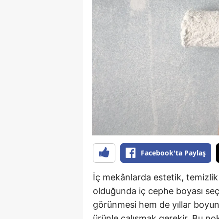
Facebook'ta Paylaş
İç mekânlarda estetik, temizli
olduğunda iç cephe boyası seç
görünmesi hem de yıllar boyun
ürünle çalışmak gerekir. Bu no