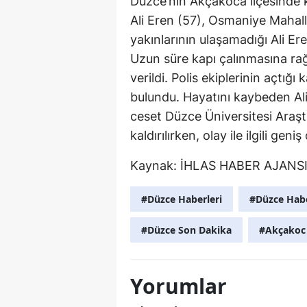
Düzce’nin Akçakoca ilçesinde 
Ali Eren (57), Osmaniye Mahall
yakınlarının ulaşamadığı Ali Ere
Uzun süre kapı çalınmasına rağ
verildi. Polis ekiplerinin açtığ
bulundu. Hayatını kaybeden Ali
ceset Düzce Üniversitesi Ara
kaldırılırken, olay ile ilgili geni
Kaynak:
İHLAS HABER AJANS
#Düzce Haberleri
#Düzce Hab
#Düzce Son Dakika
#Akçakoc 
Yorumlar