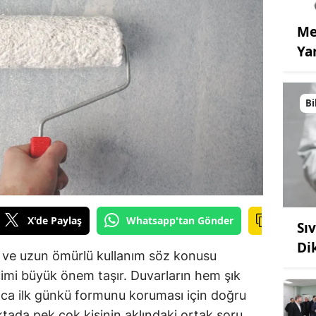
Me
Ya
Bi
X'de Paylaş
Whatsapp'tan Gönder
Sı
Di
k ve uzun ömürlü kullanım söz konusu
imi büyük önem taşır. Duvarların hem şık
ca ilk günkü formunu koruması için doğru
ktada pek çok kişinin aklındaki ortak soru