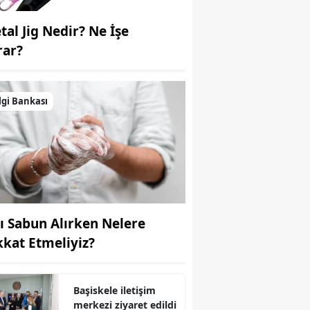
Yozgat
tal Jig Nedir? Ne İşe
rar?
Zonguldak
Aksaray
lgi Bankası
Bayburt
Karaman
Kırıkkale
Batman
vı Sabun Alırken Nelere
Şırnak
kkat Etmeliyiz?
Bartın
Ardahan
Başiskele iletişim
merkezi ziyaret edildi
Iğdır