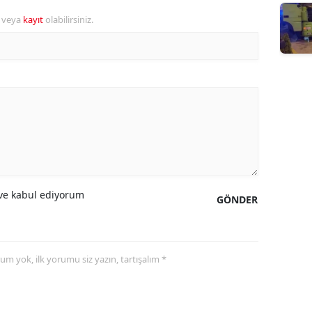
r veya
kayıt
olabilirsiniz.
e kabul ediyorum
GÖNDER
yorum yok, ilk yorumu siz yazın, tartışalım *