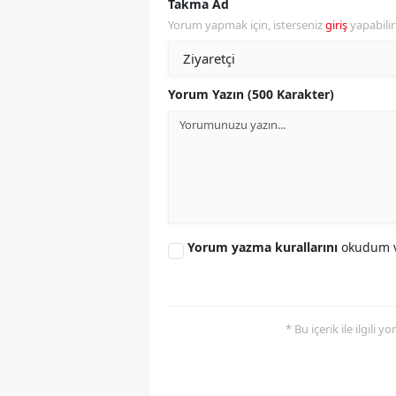
Takma Ad
Yorum yapmak için, isterseniz
giriş
yapabili
Yorum Yazın (500 Karakter)
Yorum yazma kurallarını
okudum v
* Bu içerik ile ilgili 