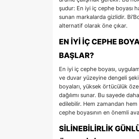
şudur: En iyi iç cephe boyası h
sunan markalarda gizlidir. Bi’B
alternatif olarak öne çıkar.
EN İYI İÇ CEPHE BOY
BAŞLAR?
En iyi iç cephe boyası, uygul
ve duvar yüzeyine dengeli şeki
boyaları, yüksek örtücülük öze
dağılımı sunar. Bu sayede daha
edilebilir. Hem zamandan hem de
cephe boyasının en önemli avan
SILINEBILIRLIK GÜN