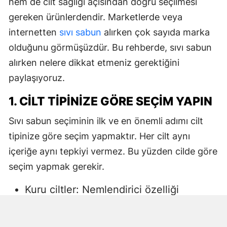
hem de cilt sağlığı açısından doğru seçilmesi
gereken ürünlerdendir. Marketlerde veya
internetten
sıvı sabun
alırken çok sayıda marka
olduğunu görmüşüzdür. Bu rehberde, sıvı sabun
alırken nelere dikkat etmeniz gerektiğini
paylaşıyoruz.
1. CILT TIPINIZE GÖRE SEÇIM YAPIN
Sıvı sabun seçiminin ilk ve en önemli adımı cilt
tipinize göre seçim yapmaktır. Her cilt aynı
içeriğe aynı tepkiyi vermez. Bu yüzden cilde göre
seçim yapmak gerekir.
Kuru ciltler: Nemlendirici özelliği
yüksek, gliserin veya doğal yağlar
içeren sıvı sabunlar tercih edilmelidir.