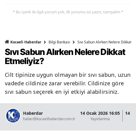
* Bu içerik ile ilgili yorum yok, ilk yorumu siz yazın, tartışalım *
Bilgi Bankası
Sıvı Sabun Alırken Nelere Dikkat Et
Kocaeli Haberdar
Sıvı Sabun Alırken Nelere Dikkat
Etmeliyiz?
Cilt tipinize uygun olmayan bir sıvı sabun, uzun
vadede cildinize zarar verebilir. Cildinize göre
sıvı sabun seçerek en iyi etkiyi alabilirsiniz.
Haberdar
14 Ocak 2026 16:05
14 O
haber@kocaelihaberdar.com.tr
Yayınlanma
G