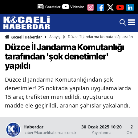
Gazeteler
Videolar
Asayiş
Düzce İl Jandarma Komutanlığı tarafından
Kocaeli Haberdar
Düzce İl Jandarma Komutanlığı
tarafından 'şok denetimler'
yapıldı
Düzce İl Jandarma Komutanlığından şok
denetimler! 25 noktada yapılan uygulamalarda
15 araç trafikten men edildi, uyuşturucu
madde ele geçirildi, aranan şahıslar yakalandı.
Haberdar
30 Ocak 2025 10:20
2 D
haber@kocaelihaberdar.com.tr
Yayınlanma
Okunm