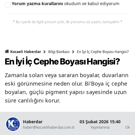
Yorum yazma kurallarını
okudum ve kabul ediyorum
* Bu içerik ile ilgili yorum yok, ilk yorumu siz yazın, tartışalım *
Bilgi Bankası
En İyi İç Cephe Boyası Hangisi?
Kocaeli Haberdar
En İyi İç Cephe Boyası Hangisi?
Zamanla solan veya sararan boyalar, duvarların
eski görünmesine neden olur. Bi’Boya iç cephe
boyaları, güçlü pigment yapısı sayesinde uzun
süre canlılığını korur.
Haberdar
03 Şubat 2026 15:40
2 
haber@kocaelihaberdar.com.tr
Yayınlanma
Okun