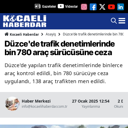
Gazeteler
Videolar
Asayiş
Düzce'de trafik denetimlerinde bin 780 
Kocaeli Haberdar
Düzce'de trafik denetimlerinde
bin 780 araç sürücüsüne ceza
Düzce'de yapılan trafik denetimlerinde binlerce
araç kontrol edildi, bin 780 sürücüye ceza
uygulandı, 138 araç trafikten men edildi.
Haber Merkezi
27 Ocak 2025 12:54
2 Da
info@kocaelihaberdar.com.tr
Yayınlanma
Okunma 