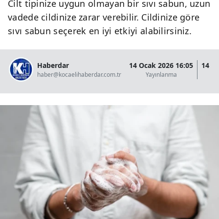
Cilt tipinize uygun olmayan bir sıvı sabun, uzun
vadede cildinize zarar verebilir. Cildinize göre
sıvı sabun seçerek en iyi etkiyi alabilirsiniz.
Haberdar
14 Ocak 2026 16:05
14 O
haber@kocaelihaberdar.com.tr
Yayınlanma
G