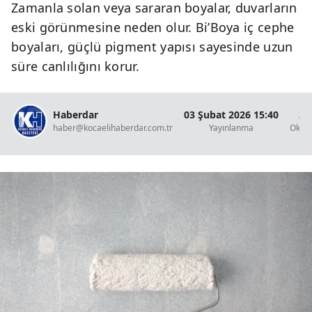
Zamanla solan veya sararan boyalar, duvarların
eski görünmesine neden olur. Bi’Boya iç cephe
boyaları, güçlü pigment yapısı sayesinde uzun
süre canlılığını korur.
Haberdar
03 Şubat 2026 15:40
2 
haber@kocaelihaberdar.com.tr
Yayınlanma
Okun