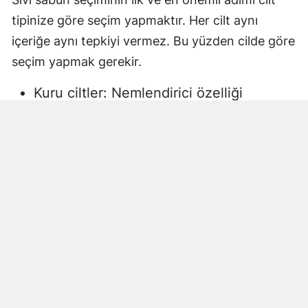
tipinize göre seçim yapmaktır. Her cilt aynı
içeriğe aynı tepkiyi vermez. Bu yüzden cilde göre
seçim yapmak gerekir.
Kuru ciltler: Nemlendirici özelliği
yüksek, gliserin veya doğal yağlar
içeren sıvı sabunlar tercih edilmelidir.
Aksi halde ciltte kuruma, gerginlik ve
pullanma görülebilir.
Yağlı ciltler: Fazla ağır yağlar içermeyen,
cildi kurutmadan arındıran ürünler daha
uygun olacaktır.
Hassas ciltler: Parfümsüz, alkol
içermeyen ve dermatolojik olarak test
edilmiş ürünler önerilir. Aksi halde ciltte
beklenmeyen etkiler görülebilir.