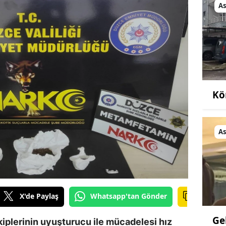
As
Kö
As
X'de Paylaş
Whatsapp'tan Gönder
Ge
iplerinin uyuşturucu ile mücadelesi hız