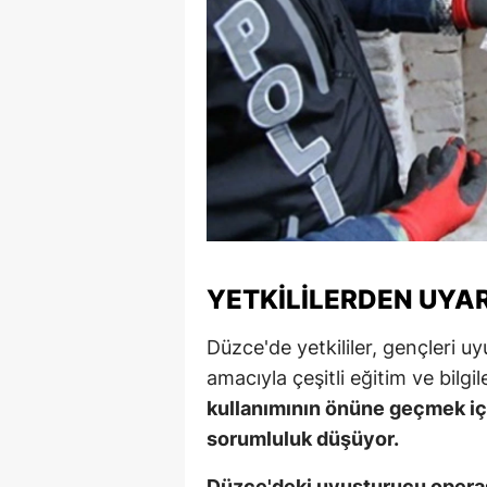
YETKILILERDEN UYA
Düzce'de yetkililer, gençleri u
amacıyla çeşitli eğitim ve bilgi
kullanımının önüne geçmek içi
sorumluluk düşüyor.
Düzce'deki uyuşturucu operasy