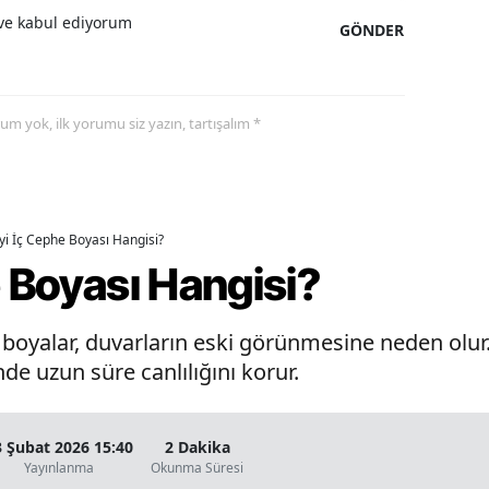
e kabul ediyorum
GÖNDER
yorum yok, ilk yorumu siz yazın, tartışalım *
İyi İç Cephe Boyası Hangisi?
e Boyası Hangisi?
oyalar, duvarların eski görünmesine neden olur. 
de uzun süre canlılığını korur.
3 Şubat 2026 15:40
2 Dakika
Yayınlanma
Okunma Süresi