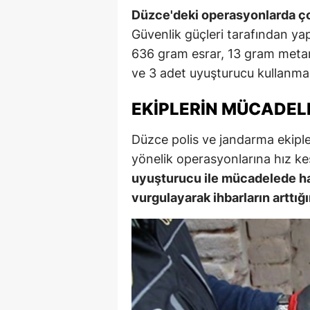
Düzce'deki operasyonlarda ço
Güvenlik güçleri tarafından ya
636 gram esrar, 13 gram meta
ve 3 adet uyuşturucu kullanma
EKIPLERIN MÜCADEL
Düzce polis ve jandarma ekipleri
yönelik operasyonlarına hız 
uyuşturucu ile mücadelede ha
vurgulayarak ihbarların arttığın