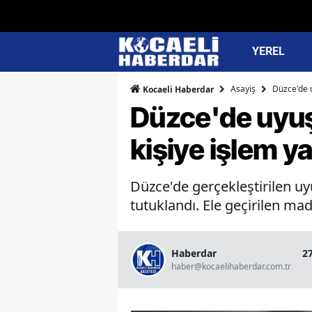
YEREL
Asayiş
Düzce'de u
Kocaeli Haberdar
Düzce'de uyuş
kişiye işlem ya
Düzce'de gerçekleştirilen uy
tutuklandı. Ele geçirilen ma
Haberdar
2
haber@kocaelihaberdar.com.tr