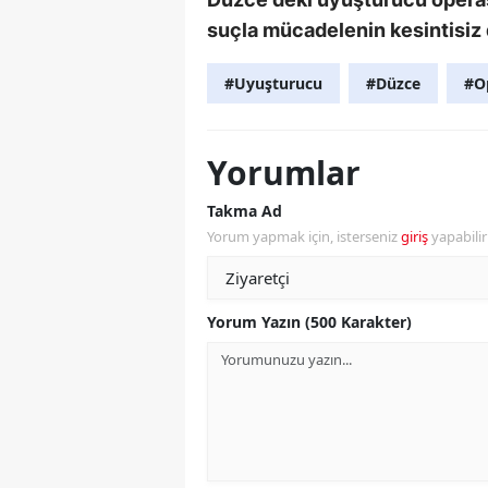
suçla mücadelenin kesintisiz 
#Uyuşturucu
#Düzce
#O
Yorumlar
Takma Ad
Yorum yapmak için, isterseniz
giriş
yapabili
Yorum Yazın (500 Karakter)