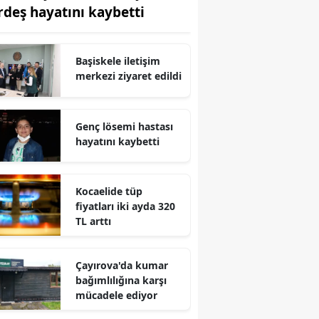
rdeş hayatını kaybetti
Edirne
Elazığ
Başiskele iletişim
Erzincan
merkezi ziyaret edildi
Erzurum
Genç lösemi hastası
Eskişehir
hayatını kaybetti
Gaziantep
Kocaelide tüp
Giresun
fiyatları iki ayda 320
TL arttı
Gümüşhane
Hakkari
Çayırova'da kumar
bağımlılığına karşı
Hatay
mücadele ediyor
Isparta