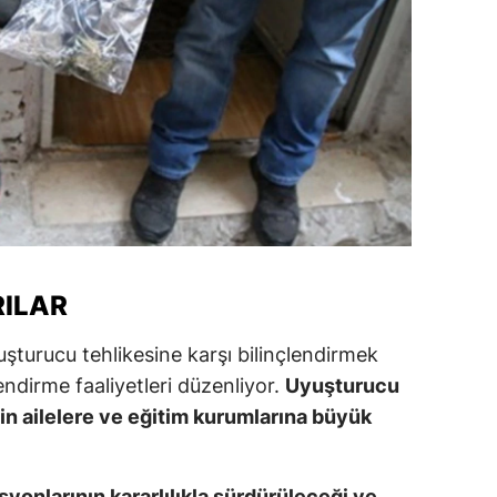
RILAR
yuşturucu tehlikesine karşı bilinçlendirmek
lendirme faaliyetleri düzenliyor.
Uyuşturucu
n ailelere ve eğitim kurumlarına büyük
onlarının kararlılıkla sürdürüleceği ve