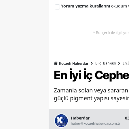
Yorum yazma kurallarını
okudum v
* Bu içerik ile ilgili 
Bilgi Bankası
En 
Kocaeli Haberdar
En İyi İç Ceph
Zamanla solan veya sararan b
güçlü pigment yapısı sayesin
Haberdar
0
haber@kocaelihaberdar.com.tr