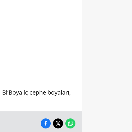
Yalova
Karabük
Kilis
Osmaniye
Düzce
Bi’Boya iç cephe boyaları,