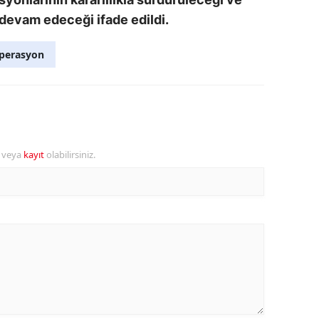
devam edeceği ifade edildi.
perasyon
r veya
kayıt
olabilirsiniz.