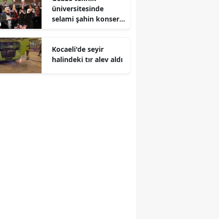
üniversitesinde
Malatya
selami şahin konseri
coşkuyla karşılandı
Manisa
Kocaeli'de seyir
Kahramanmaraş
halindeki tır alev aldı
Mardin
Muğla
Muş
Nevşehir
Niğde
Ordu
Rize
Sakarya