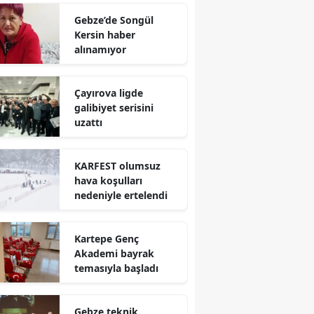
Mersin
Gebze’de Songül
Kersin haber
İstanbul
alınamıyor
İzmir
Çayırova ligde
Kars
galibiyet serisini
uzattı
Kastamonu
Kayseri
KARFEST olumsuz
hava koşulları
Kırklareli
nedeniyle ertelendi
Kırşehir
Kartepe Genç
Kocaeli
Akademi bayrak
temasıyla başladı
Konya
Kütahya
Gebze teknik