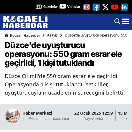
Gazeteler
Videolar
Asayiş
Düzce'de uyuşturucu operasyonu: 550 gram 
Kocaeli Haberdar
Düzce'de uyuşturucu
operasyonu: 550 gram esrar ele
geçirildi, 1 kişi tutuklandı
Düzce Çilimli'de 550 gram esrar ele geçirildi.
Operasyonda 1 kişi tutuklandı. Yetkililer,
uyuşturucuyla mücadelenin süreceğini belirtti.
Haber Merkezi
22 Ocak 2025 12:59
15 Mar
info@kocaelihaberdar.com.tr
Yayınlanma
Gün