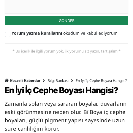
GÖNDER
Yorum yazma kurallarını
okudum ve kabul ediyorum
* Bu içerik ile ilgili yorum yok, ilk yorumu siz yazın, tartışalım *
Bilgi Bankası
En İyi İç Cephe Boyası Hangisi?
Kocaeli Haberdar
En İyi İç Cephe Boyası Hangisi?
Zamanla solan veya sararan boyalar, duvarların
eski görünmesine neden olur. Bi’Boya iç cephe
boyaları, güçlü pigment yapısı sayesinde uzun
süre canlılığını korur.