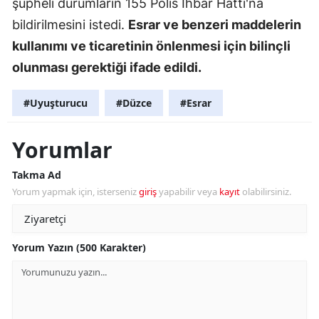
şüpheli durumların 155 Polis İhbar Hattı'na
bildirilmesini istedi.
Esrar ve benzeri maddelerin
kullanımı ve ticaretinin önlenmesi için bilinçli
olunması gerektiği ifade edildi.
#Uyuşturucu
#Düzce
#Esrar
Yorumlar
Takma Ad
Yorum yapmak için, isterseniz
giriş
yapabilir veya
kayıt
olabilirsiniz.
Yorum Yazın (500 Karakter)