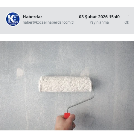
Haberdar
03 Şubat 2026 15:40
2 
haber@kocaelihaberdar.com.tr
Yayınlanma
Okun