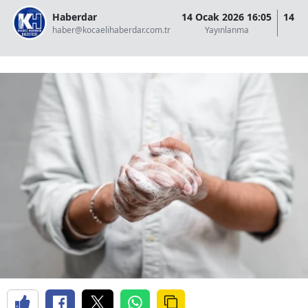
Haberdar
14 Ocak 2026 16:05
14 O
haber@kocaelihaberdar.com.tr
Yayınlanma
G