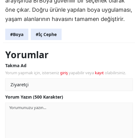
arayışında Bi’Boya güvenilir bir seçenek olarak
öne çıkar. Doğru ürünle yapılan boya uygulaması,
yaşam alanlarının havasını tamamen değiştirir.
#Boya
#İç Cephe
Yorumlar
Takma Ad
Yorum yapmak için, isterseniz
giriş
yapabilir veya
kayıt
olabilirsiniz.
Yorum Yazın (500 Karakter)