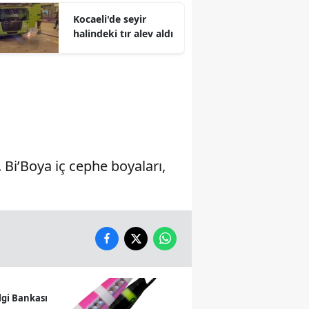
Kocaeli'de seyir
Malatya
halindeki tır alev aldı
Manisa
Kahramanmaraş
Mardin
Muğla
Muş
Bi’Boya iç cephe boyaları,
Nevşehir
Niğde
Ordu
Rize
lgi Bankası
Sakarya