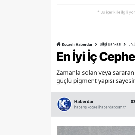
* Bu içerik ile ilgili 
Bilgi Bankası
En 
Kocaeli Haberdar
En İyi İç Ceph
Zamanla solan veya sararan b
güçlü pigment yapısı sayesin
Haberdar
0
haber@kocaelihaberdar.com.tr