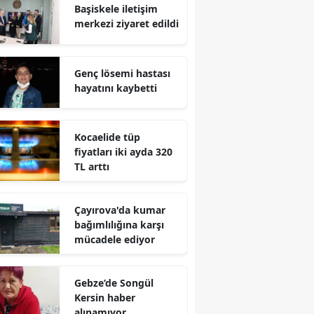
Başiskele iletişim
Edirne
merkezi ziyaret edildi
Elazığ
Genç lösemi hastası
Erzincan
hayatını kaybetti
Erzurum
Eskişehir
Kocaelide tüp
fiyatları iki ayda 320
Gaziantep
TL arttı
Giresun
Çayırova'da kumar
Gümüşhane
bağımlılığına karşı
mücadele ediyor
Hakkari
Hatay
Gebze’de Songül
Kersin haber
Isparta
alınamıyor