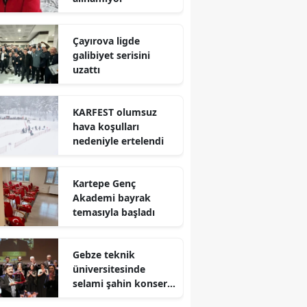
Mersin
Çayırova ligde
İstanbul
galibiyet serisini
uzattı
İzmir
Kars
KARFEST olumsuz
hava koşulları
Kastamonu
nedeniyle ertelendi
Kayseri
Kartepe Genç
Kırklareli
Akademi bayrak
temasıyla başladı
Kırşehir
Kocaeli
Gebze teknik
üniversitesinde
Konya
selami şahin konseri
coşkuyla karşılandı
Kütahya