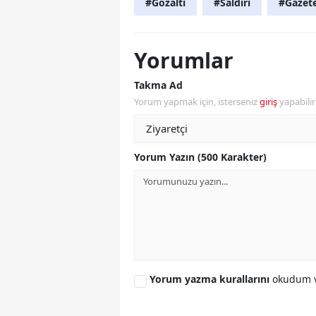
#Gözaltı
#Saldırı
#Gazete
Yorumlar
Takma Ad
Yorum yapmak için, isterseniz
giriş
yapabili
Yorum Yazın (500 Karakter)
Yorum yazma kurallarını
okudum v