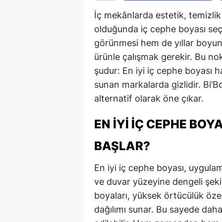
İç mekânlarda estetik, temizli
olduğunda iç cephe boyası seç
görünmesi hem de yıllar boyun
ürünle çalışmak gerekir. Bu no
şudur: En iyi iç cephe boyası h
sunan markalarda gizlidir. Bi’B
alternatif olarak öne çıkar.
EN İYI İÇ CEPHE BOY
BAŞLAR?
En iyi iç cephe boyası, uygul
ve duvar yüzeyine dengeli şeki
boyaları, yüksek örtücülük öze
dağılımı sunar. Bu sayede daha