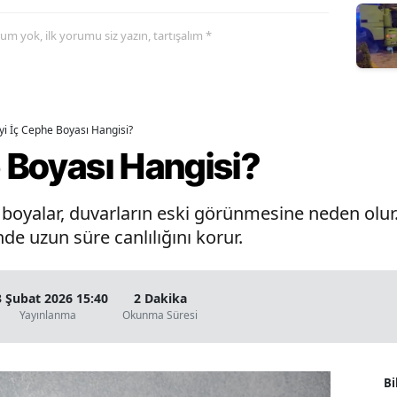
yorum yok, ilk yorumu siz yazın, tartışalım *
İyi İç Cephe Boyası Hangisi?
e Boyası Hangisi?
oyalar, duvarların eski görünmesine neden olur. 
de uzun süre canlılığını korur.
3 Şubat 2026 15:40
2 Dakika
Yayınlanma
Okunma Süresi
Bi