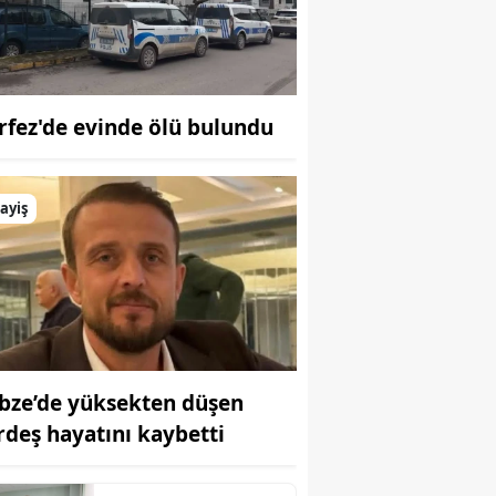
Bilecik
Bingöl
Bitlis
rfez'de evinde ölü bulundu
Bolu
Burdur
ayiş
Bursa
Çanakkale
Çankırı
Çorum
bze’de yüksekten düşen
rdeş hayatını kaybetti
Denizli
Diyarbakır