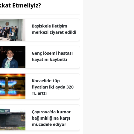
kkat Etmeliyiz?
Yozgat
Zonguldak
Başiskele iletişim
merkezi ziyaret edildi
Aksaray
Bayburt
Genç lösemi hastası
hayatını kaybetti
Karaman
Kırıkkale
Kocaelide tüp
Batman
fiyatları iki ayda 320
TL arttı
Şırnak
Bartın
Çayırova'da kumar
bağımlılığına karşı
Ardahan
mücadele ediyor
Iğdır