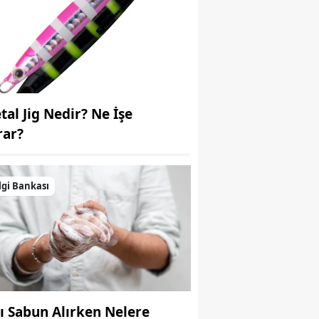
Samsun
Siirt
Sinop
Sivas
tal Jig Nedir? Ne İşe
rar?
Tekirdağ
Tokat
lgi Bankası
Trabzon
Tunceli
Şanlıurfa
Uşak
vı Sabun Alırken Nelere
Van