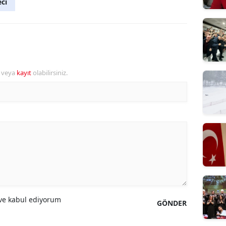
ci
r veya
kayıt
olabilirsiniz.
e kabul ediyorum
GÖNDER