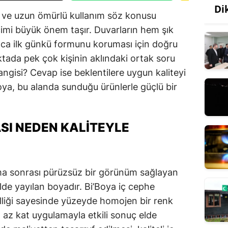
Di
k ve uzun ömürlü kullanım söz konusu
imi büyük önem taşır. Duvarların hem şık
ca ilk günkü formunu koruması için doğru
ktada pek çok kişinin aklındaki ortak soru
angisi? Cevap ise beklentilere uygun kaliteyi
oya, bu alanda sunduğu ürünlerle güçlü bir
ASI NEDEN KALITEYLE
ama sonrası pürüzsüz bir görünüm sağlayan
lde yayılan boyadır. Bi’Boya iç cephe
lliği sayesinde yüzeyde homojen bir renk
 az kat uygulamayla etkili sonuç elde