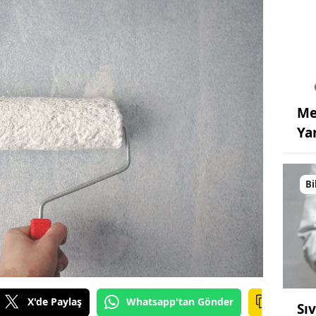
Me
Ya
Bi
X'de Paylaş
Whatsapp'tan Gönder
Sı