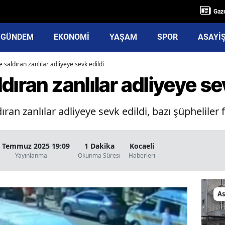
Gaze
GÜNDEM
EKONOMİ
YAŞAM
SPOR
ASAYİ
 saldıran zanlılar adliyeye sevk edildi
ıran zanlılar adliyeye se
ran zanlılar adliyeye sevk edildi, bazı şüpheliler
 Temmuz 2025 19:09
1 Dakika
Kocaeli
Yayınlanma
Okunma Süresi
Haberleri
As