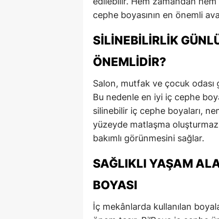
edilebilir. Hem zamandan hem de
cephe boyasının en önemli avan
SILINEBILIRLIK GÜN
ÖNEMLIDIR?
Salon, mutfak ve çocuk odası gi
Bu nedenle en iyi iç cephe boyası
silinebilir iç cephe boyaları, n
yüzeyde matlaşma oluşturmaz. 
bakımlı görünmesini sağlar.
SAĞLIKLI YAŞAM ALA
BOYASI
İç mekânlarda kullanılan boyal