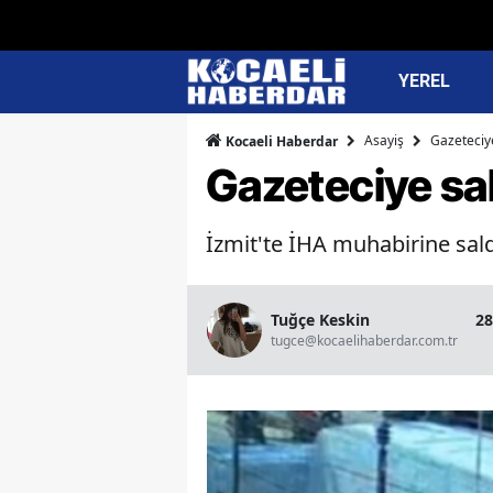
YEREL
Asayiş
Gazeteciye
Kocaeli Haberdar
Gazeteciye sald
İzmit'te İHA muhabirine saldı
Tuğçe Keskin
28
tugce@kocaelihaberdar.com.tr