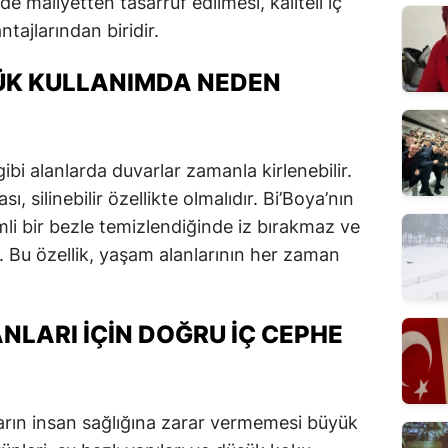
 maliyetten tasarruf edilmesi, kaliteli iç
tajlarından biridir.
LÜK KULLANIMDA NEDEN
bi alanlarda duvarlar zamanla kirlenebilir.
, silinebilir özellikte olmalıdır. Bi’Boya’nın
emli bir bezle temizlendiğinde iz bırakmaz ve
Bu özellik, yaşam alanlarının her zaman
NLARI İÇIN DOĞRU İÇ CEPHE
arın insan sağlığına zarar vermemesi büyük