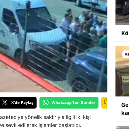
Kö
As
X'de Paylaş
Whatsapp'tan Gönder
Ge
ka
zeteciye yönelik saldırıyla ilgili iki kişi
ye sevk edilerek işlemler başlatıldı.