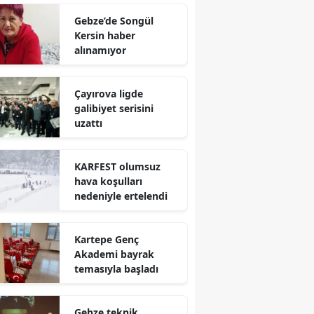
Gebze’de Songül
Yalova
Kersin haber
alınamıyor
Karabük
Kilis
Çayırova ligde
galibiyet serisini
Osmaniye
uzattı
Düzce
KARFEST olumsuz
hava koşulları
nedeniyle ertelendi
Kartepe Genç
Akademi bayrak
temasıyla başladı
Gebze teknik