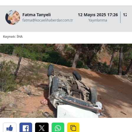
Fatma Tanyeli
12 Mayıs 2025 17:26
12 M
fatma@kocaelihaberdar.com.tr
Yayınlanma
Kaynak: İHA