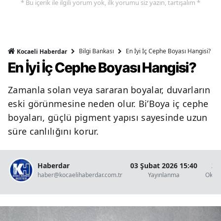
* Bu içerik ile ilgili yorum yok, ilk yorumu siz yazın, tartışalım *
Bilgi Bankası
En İyi İç Cephe Boyası Hangisi?
Kocaeli Haberdar
En İyi İç Cephe Boyası Hangisi?
Zamanla solan veya sararan boyalar, duvarların
eski görünmesine neden olur. Bi’Boya iç cephe
boyaları, güçlü pigment yapısı sayesinde uzun
süre canlılığını korur.
Haberdar
03 Şubat 2026 15:40
2 
haber@kocaelihaberdar.com.tr
Yayınlanma
Okun