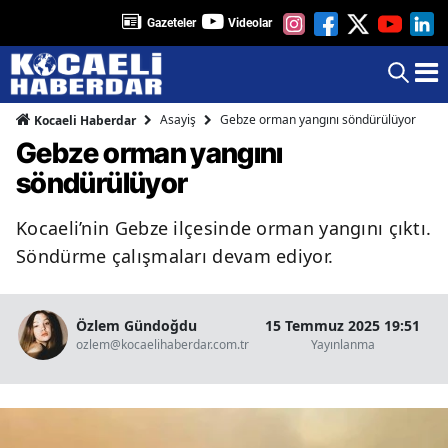
Gazeteler
Videolar
Asayiş
Gebze orman yangını söndürülüyor
Kocaeli Haberdar
Gebze orman yangını
söndürülüyor
Kocaeli’nin Gebze ilçesinde orman yangını çıktı.
Söndürme çalışmaları devam ediyor.
Özlem Gündoğdu
15 Temmuz 2025 19:51
ozlem@kocaelihaberdar.com.tr
Yayınlanma
O