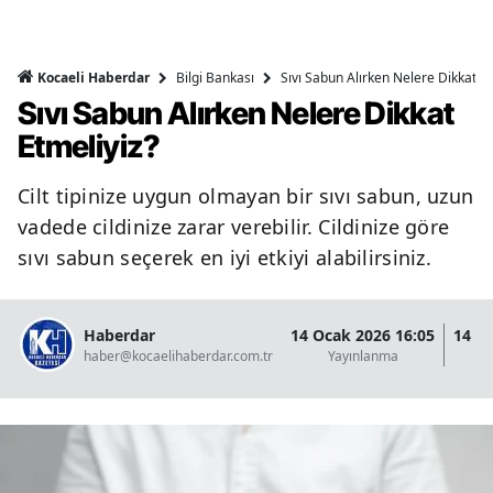
Bilgi Bankası
Sıvı Sabun Alırken Nelere Dikkat Et
Kocaeli Haberdar
Sıvı Sabun Alırken Nelere Dikkat
Etmeliyiz?
Cilt tipinize uygun olmayan bir sıvı sabun, uzun
vadede cildinize zarar verebilir. Cildinize göre
sıvı sabun seçerek en iyi etkiyi alabilirsiniz.
Haberdar
14 Ocak 2026 16:05
14 O
haber@kocaelihaberdar.com.tr
Yayınlanma
G