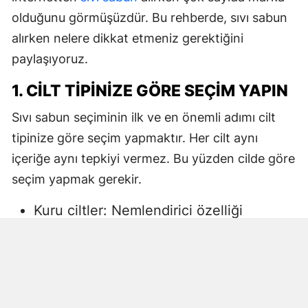
olduğunu görmüşüzdür. Bu rehberde, sıvı sabun
alırken nelere dikkat etmeniz gerektiğini
paylaşıyoruz.
1. CILT TIPINIZE GÖRE SEÇIM YAPIN
Sıvı sabun seçiminin ilk ve en önemli adımı cilt
tipinize göre seçim yapmaktır. Her cilt aynı
içeriğe aynı tepkiyi vermez. Bu yüzden cilde göre
seçim yapmak gerekir.
Kuru ciltler: Nemlendirici özelliği
yüksek, gliserin veya doğal yağlar
içeren sıvı sabunlar tercih edilmelidir.
Aksi halde ciltte kuruma, gerginlik ve
pullanma görülebilir.
Yağlı ciltler: Fazla ağır yağlar içermeyen,