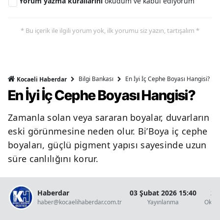
Yorum yazma kurallarını
okudum ve kabul ediyorum
* Bu içerik ile ilgili yorum yok, ilk yorumu siz yazın, tartışalım *
Bilgi Bankası
En İyi İç Cephe Boyası Hangisi?
Kocaeli Haberdar
En İyi İç Cephe Boyası Hangisi?
Zamanla solan veya sararan boyalar, duvarların
eski görünmesine neden olur. Bi’Boya iç cephe
boyaları, güçlü pigment yapısı sayesinde uzun
süre canlılığını korur.
Haberdar
03 Şubat 2026 15:40
2 
haber@kocaelihaberdar.com.tr
Yayınlanma
Okun