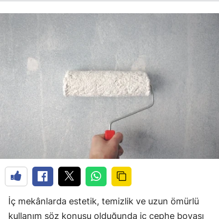
İç mekânlarda estetik, temizlik ve uzun ömürlü
kullanım söz konusu olduğunda iç cephe boyası