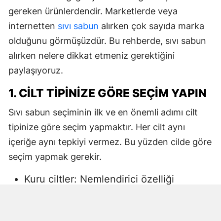
gereken ürünlerdendir. Marketlerde veya
internetten
sıvı sabun
alırken çok sayıda marka
olduğunu görmüşüzdür. Bu rehberde, sıvı sabun
alırken nelere dikkat etmeniz gerektiğini
paylaşıyoruz.
1. CILT TIPINIZE GÖRE SEÇIM YAPIN
Sıvı sabun seçiminin ilk ve en önemli adımı cilt
tipinize göre seçim yapmaktır. Her cilt aynı
içeriğe aynı tepkiyi vermez. Bu yüzden cilde göre
seçim yapmak gerekir.
Kuru ciltler: Nemlendirici özelliği
yüksek, gliserin veya doğal yağlar
içeren sıvı sabunlar tercih edilmelidir.
Aksi halde ciltte kuruma, gerginlik ve