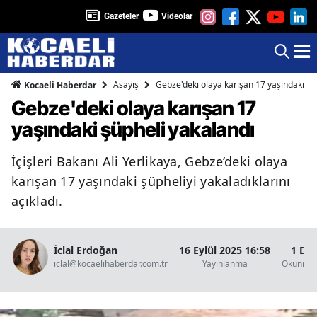
Gazeteler
Videolar
Asayiş
Gebze'deki olaya karışan 17 yaşındaki şü
Kocaeli Haberdar
Gebze'deki olaya karışan 17
yaşındaki şüpheli yakalandı
İçişleri Bakanı Ali Yerlikaya, Gebze’deki olaya
karışan 17 yaşındaki şüpheliyi yakaladıklarını
açıkladı.
İclal Erdoğan
16 Eylül 2025 16:58
1 Dak
iclal@kocaelihaberdar.com.tr
Yayınlanma
Okunma 