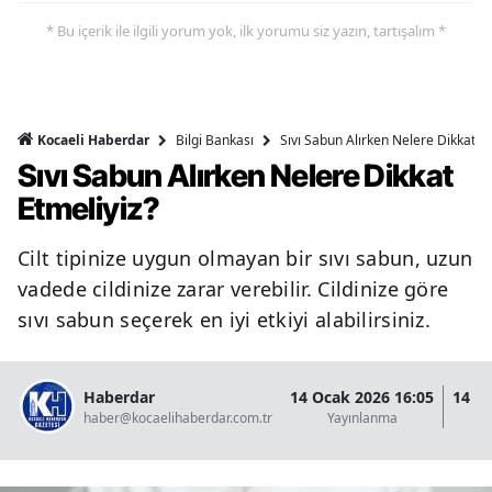
* Bu içerik ile ilgili yorum yok, ilk yorumu siz yazın, tartışalım *
Bilgi Bankası
Sıvı Sabun Alırken Nelere Dikkat Et
Kocaeli Haberdar
Sıvı Sabun Alırken Nelere Dikkat
Etmeliyiz?
Cilt tipinize uygun olmayan bir sıvı sabun, uzun
vadede cildinize zarar verebilir. Cildinize göre
sıvı sabun seçerek en iyi etkiyi alabilirsiniz.
Haberdar
14 Ocak 2026 16:05
14 O
haber@kocaelihaberdar.com.tr
Yayınlanma
G