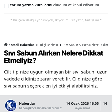
Yorum yazma kurallarını
okudum ve kabul ediyorum
* Bu içerik ile ilgili yorum yok, ilk yorumu siz yazın, tartışalım *
Bilgi Bankası
Sıvı Sabun Alırken Nelere Dikkat Et
Kocaeli Haberdar
Sıvı Sabun Alırken Nelere Dikkat
Etmeliyiz?
Cilt tipinize uygun olmayan bir sıvı sabun, uzun
vadede cildinize zarar verebilir. Cildinize göre
sıvı sabun seçerek en iyi etkiyi alabilirsiniz.
Haberdar
14 Ocak 2026 16:05
14 O
haber@kocaelihaberdar.com.tr
Yayınlanma
G