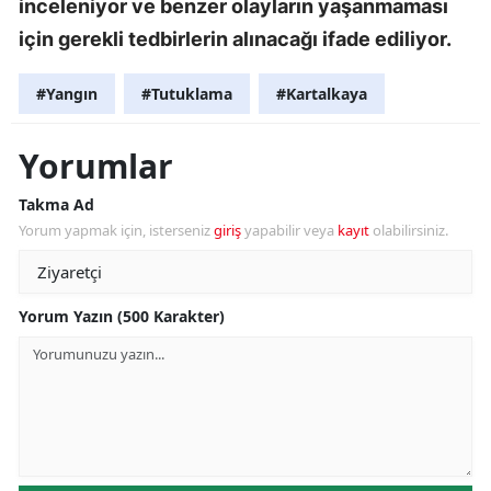
inceleniyor ve benzer olayların yaşanmaması
için gerekli tedbirlerin alınacağı ifade ediliyor.
#Yangın
#Tutuklama
#Kartalkaya
Yorumlar
Takma Ad
Yorum yapmak için, isterseniz
giriş
yapabilir veya
kayıt
olabilirsiniz.
Yorum Yazın (500 Karakter)