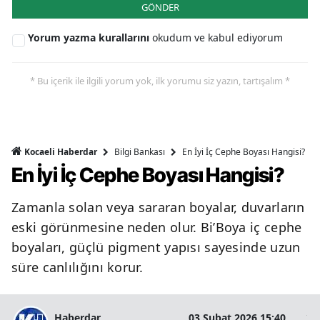
GÖNDER
Yorum yazma kurallarını
okudum ve kabul ediyorum
* Bu içerik ile ilgili yorum yok, ilk yorumu siz yazın, tartışalım *
Bilgi Bankası
En İyi İç Cephe Boyası Hangisi?
Kocaeli Haberdar
En İyi İç Cephe Boyası Hangisi?
Zamanla solan veya sararan boyalar, duvarların
eski görünmesine neden olur. Bi’Boya iç cephe
boyaları, güçlü pigment yapısı sayesinde uzun
süre canlılığını korur.
Haberdar
03 Şubat 2026 15:40
2 