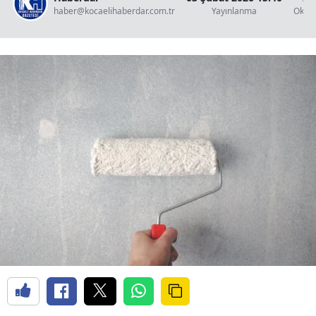
haber@kocaelihaberdar.com.tr
Yayınlanma
Okun