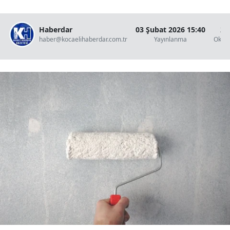
Haberdar
03 Şubat 2026 15:40
2 
haber@kocaelihaberdar.com.tr
Yayınlanma
Okun