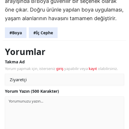
arayışında Bi’Boya güvenilir bir seçenek olarak
öne çıkar. Doğru ürünle yapılan boya uygulaması,
yaşam alanlarının havasını tamamen değiştirir.
#Boya
#İç Cephe
Yorumlar
Takma Ad
Yorum yapmak için, isterseniz
giriş
yapabilir veya
kayıt
olabilirsiniz.
Yorum Yazın (500 Karakter)