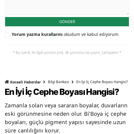
GÖNDER
Yorum yazma kurallarını
okudum ve kabul ediyorum
* Bu içerik ile ilgili yorum yok, ilk yorumu siz yazın, tartışalım *
Bilgi Bankası
En İyi İç Cephe Boyası Hangisi?
Kocaeli Haberdar
En İyi İç Cephe Boyası Hangisi?
Zamanla solan veya sararan boyalar, duvarların
eski görünmesine neden olur. Bi’Boya iç cephe
boyaları, güçlü pigment yapısı sayesinde uzun
süre canlılığını korur.