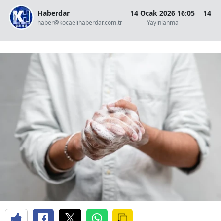
Haberdar
14 Ocak 2026 16:05
14 O
haber@kocaelihaberdar.com.tr
Yayınlanma
G