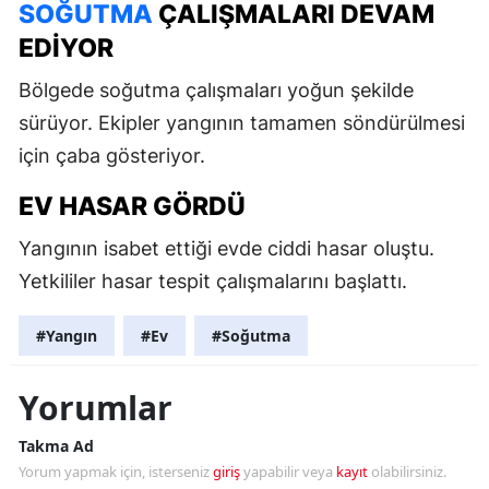
SOĞUTMA
ÇALIŞMALARI DEVAM
EDIYOR
Bölgede soğutma çalışmaları yoğun şekilde
sürüyor. Ekipler yangının tamamen söndürülmesi
için çaba gösteriyor.
EV HASAR GÖRDÜ
Yangının isabet ettiği evde ciddi hasar oluştu.
Yetkililer hasar tespit çalışmalarını başlattı.
#Yangın
#Ev
#Soğutma
Yorumlar
Takma Ad
Yorum yapmak için, isterseniz
giriş
yapabilir veya
kayıt
olabilirsiniz.