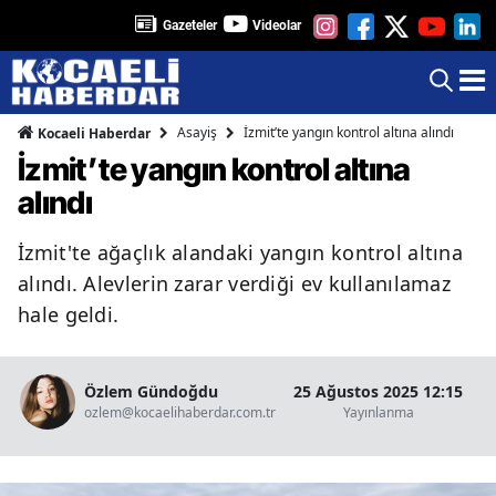
Gazeteler
Videolar
Asayiş
İzmit’te yangın kontrol altına alındı
Kocaeli Haberdar
İzmit’te yangın kontrol altına
alındı
İzmit'te ağaçlık alandaki yangın kontrol altına
alındı. Alevlerin zarar verdiği ev kullanılamaz
hale geldi.
Özlem Gündoğdu
25 Ağustos 2025 12:15
ozlem@kocaelihaberdar.com.tr
Yayınlanma
Ok