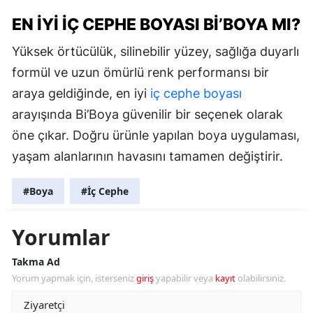
EN İYI İÇ CEPHE BOYASI BI’BOYA MI?
Yüksek örtücülük, silinebilir yüzey, sağlığa duyarlı
formül ve uzun ömürlü renk performansı bir
araya geldiğinde, en iyi
iç cephe boyası
arayışında Bi’Boya güvenilir bir seçenek olarak
öne çıkar. Doğru ürünle yapılan boya uygulaması,
yaşam alanlarının havasını tamamen değiştirir.
#Boya
#İç Cephe
Yorumlar
Takma Ad
Yorum yapmak için, isterseniz
giriş
yapabilir veya
kayıt
olabilirsiniz.