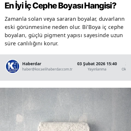
En İyi İç Cephe Boyası Hangisi?
Zamanla solan veya sararan boyalar, duvarların
eski görünmesine neden olur. Bi’Boya iç cephe
boyaları, güçlü pigment yapısı sayesinde uzun
süre canlılığını korur.
Haberdar
03 Şubat 2026 15:40
2 
haber@kocaelihaberdar.com.tr
Yayınlanma
Okun