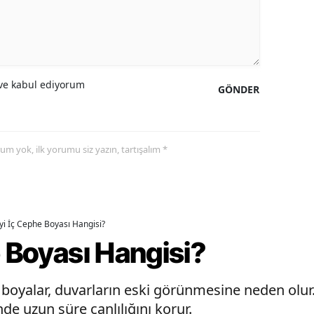
e kabul ediyorum
GÖNDER
yorum yok, ilk yorumu siz yazın, tartışalım *
İyi İç Cephe Boyası Hangisi?
e Boyası Hangisi?
oyalar, duvarların eski görünmesine neden olur. 
de uzun süre canlılığını korur.