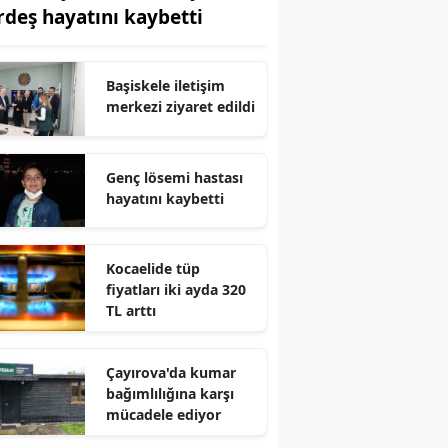
rdeş hayatını kaybetti
Edirne
Elazığ
Başiskele iletişim
Erzincan
merkezi ziyaret edildi
Erzurum
Genç lösemi hastası
Eskişehir
hayatını kaybetti
Gaziantep
Kocaelide tüp
Giresun
fiyatları iki ayda 320
TL arttı
Gümüşhane
Hakkari
Çayırova'da kumar
bağımlılığına karşı
Hatay
mücadele ediyor
Isparta