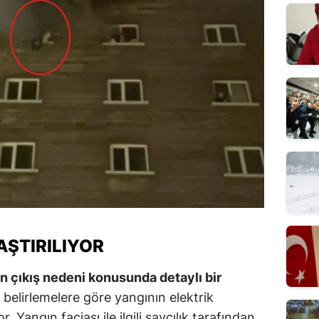
AŞTIRILIYOR
ın çıkış nedeni konusunda detaylı bir
ilk belirlemelere göre yangının elektrik
 Yangın faciası ile ilgili savcılık tarafından