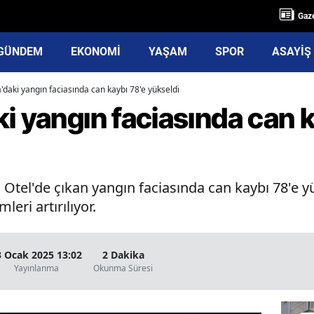
Gaze
GÜNDEM
EKONOMİ
YAŞAM
SPOR
ASAYİŞ
'daki yangın faciasında can kaybı 78'e yükseldi
i yangın faciasında can 
 Otel'de çıkan yangın faciasında can kaybı 78'e y
leri artırılıyor.
3 Ocak 2025 13:02
2 Dakika
Yayınlanma
Okunma Süresi