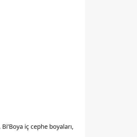
Yalova
Karabük
Kilis
Osmaniye
Düzce
Bi’Boya iç cephe boyaları,