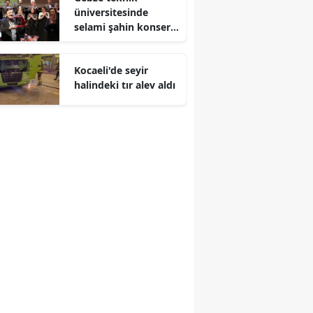
üniversitesinde
Malatya
selami şahin konseri
coşkuyla karşılandı
Manisa
Kocaeli'de seyir
Kahramanmaraş
halindeki tır alev aldı
Mardin
Muğla
Muş
Nevşehir
Niğde
Ordu
Rize
Sakarya