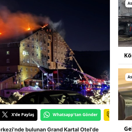
As
Kö
As
X'de Paylaş
Whatsapp'tan Gönder
Ge
rkezi'nde bulunan Grand Kartal Otel'de