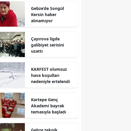
Mersin
Gebze’de Songül
Kersin haber
İstanbul
alınamıyor
İzmir
Çayırova ligde
Kars
galibiyet serisini
uzattı
Kastamonu
Kayseri
KARFEST olumsuz
hava koşulları
Kırklareli
nedeniyle ertelendi
Kırşehir
Kartepe Genç
Kocaeli
Akademi bayrak
temasıyla başladı
Konya
Kütahya
Gebze teknik