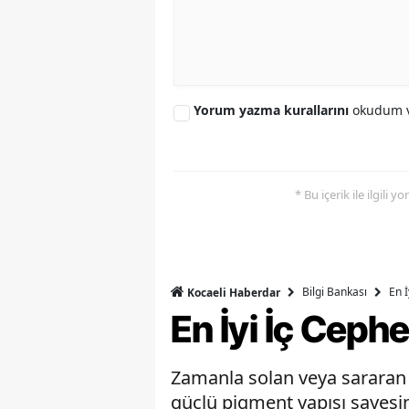
Yorum yazma kurallarını
okudum v
* Bu içerik ile ilgili 
Bilgi Bankası
En 
Kocaeli Haberdar
En İyi İç Ceph
Zamanla solan veya sararan b
güçlü pigment yapısı sayesin