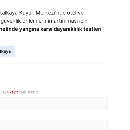
rtalkaya Kayak Merkezi'nde otel ve
üvenlik önlemlerinin artırılması için
elinde yangına karşı dayanıklılık testleri
lkaya
r veya
kayıt
olabilirsiniz.