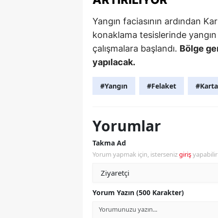
Yangın faciasının ardından Ka
konaklama tesislerinde yangın g
çalışmalara başlandı.
Bölge gen
yapılacak.
#Yangın
#Felaket
#Karta
Yorumlar
Takma Ad
Yorum yapmak için, isterseniz
giriş
yapabili
Yorum Yazın (500 Karakter)