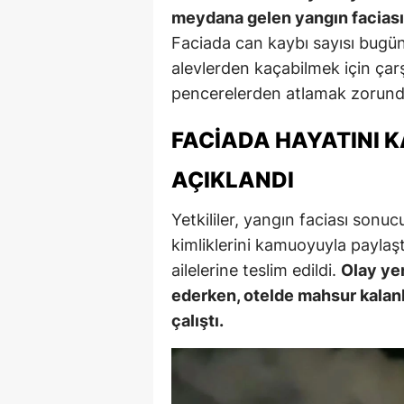
meydana gelen yangın faciası,
Faciada can kaybı sayısı bugün 
alevlerden kaçabilmek için çarş
pencerelerden atlamak zorunda
FACIADA HAYATINI K
AÇIKLANDI
Yetkililer, yangın faciası sonu
kimliklerini kamuoyuyla paylaştı
ailelerine teslim edildi.
Olay ye
ederken, otelde mahsur kalanl
çalıştı.