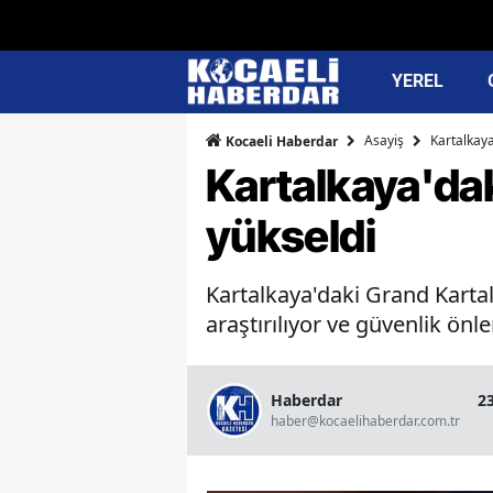
YEREL
Asayiş
Kartalkaya
Kocaeli Haberdar
Kartalkaya'dak
yükseldi
Kartalkaya'daki Grand Kartal
araştırılıyor ve güvenlik önlem
Haberdar
2
haber@kocaelihaberdar.com.tr