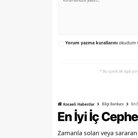
Yorum yazma kurallarını
okudum v
* Bu içerik ile ilgili 
Bilgi Bankası
En 
Kocaeli Haberdar
En İyi İç Ceph
Zamanla solan veya sararan b