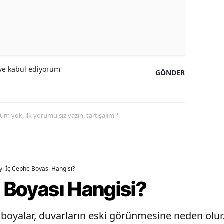
e kabul ediyorum
GÖNDER
yorum yok, ilk yorumu siz yazın, tartışalım *
İyi İç Cephe Boyası Hangisi?
e Boyası Hangisi?
oyalar, duvarların eski görünmesine neden olur. 