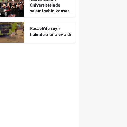
üniversitesinde
Malatya
selami şahin konseri
coşkuyla karşılandı
Manisa
Kocaeli'de seyir
Kahramanmaraş
halindeki tır alev aldı
Mardin
Muğla
Muş
Nevşehir
Niğde
Ordu
Rize
Sakarya