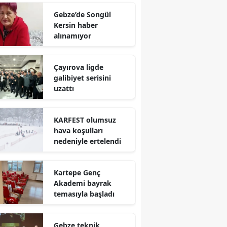
Mersin
Gebze’de Songül
Kersin haber
İstanbul
alınamıyor
İzmir
Çayırova ligde
Kars
galibiyet serisini
uzattı
Kastamonu
Kayseri
KARFEST olumsuz
hava koşulları
Kırklareli
nedeniyle ertelendi
Kırşehir
Kartepe Genç
Kocaeli
Akademi bayrak
temasıyla başladı
Konya
Kütahya
Gebze teknik