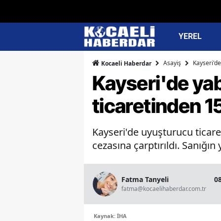
YEREL
Asayiş
Kayseri'de
Kocaeli Haberdar
Kayseri'de ya
ticaretinden 15
Kayseri'de uyuşturucu ticaret
cezasına çarptırıldı. Sanığın y
Fatma Tanyeli
0
fatma@kocaelihaberdar.com.tr
Kaynak: İHA