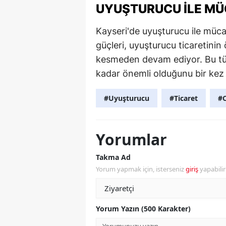
UYUŞTURUCU ILE MÜ
Kayseri'de uyuşturucu ile müca
güçleri, uyuşturucu ticaretinin
kesmeden devam ediyor. Bu tür
kadar önemli olduğunu bir kez
#Uyuşturucu
#Ticaret
#
Yorumlar
Takma Ad
Yorum yapmak için, isterseniz
giriş
yapabili
Yorum Yazın (500 Karakter)