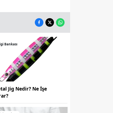
Yozgat
Zonguldak
Aksaray
Bayburt
lgi Bankası
Karaman
Kırıkkale
Batman
Şırnak
tal Jig Nedir? Ne İşe
Bartın
rar?
Ardahan
Iğdır