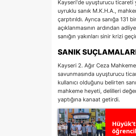
Kayseri'de uyuşturucu ticaret
uyruklu sanık M.K.H.A., mahkem
çarptırıldı. Ayrıca sanığa 131 bi
açıklanmasının ardından adliye
sanığın yakınları sinir krizi geçi
SANIK SUÇLAMALARI
Kayseri 2. Ağır Ceza Mahkemes
savunmasında uyuşturucu ticare
kullanıcı olduğunu belirten san
mahkeme heyeti, delilleri değer
yaptığına kanaat getirdi.
Hüyük't
öğrenci