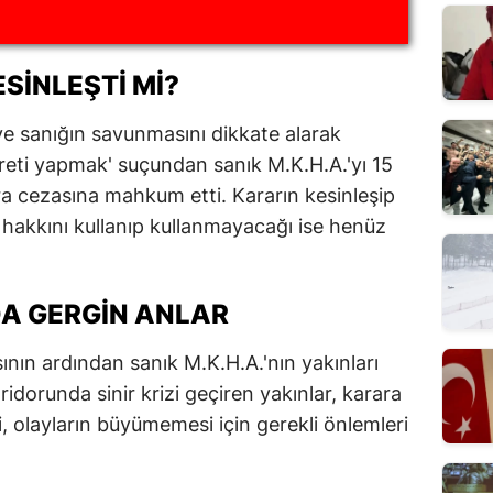
SINLEŞTI MI?
ve sanığın savunmasını dikkate alarak
areti yapmak' suçundan sanık M.K.H.A.'yı 15
para cezasına mahkum etti. Kararın kesinleşip
 hakkını kullanıp kullanmayacağı ise henüz
A GERGIN ANLAR
ın ardından sanık M.K.H.A.'nın yakınları
ridorunda sinir krizi geçiren yakınlar, karara
i, olayların büyümemesi için gerekli önlemleri