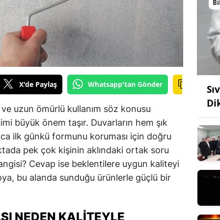
Bi
X'de Paylaş
Whatsapp'tan Gönder
Sı
Di
k ve uzun ömürlü kullanım söz konusu
imi büyük önem taşır. Duvarların hem şık
ca ilk günkü formunu koruması için doğru
ktada pek çok kişinin aklındaki ortak soru
angisi? Cevap ise beklentilere uygun kaliteyi
oya, bu alanda sunduğu ürünlerle güçlü bir
ASI NEDEN KALITEYLE