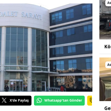
As
Kö
As
X'de Paylaş
Whatsapp'tan Gönder
Ge