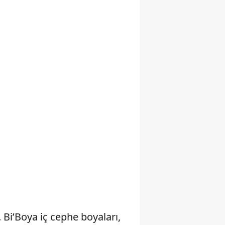
Samsun
Siirt
Sinop
Sivas
Tekirdağ
Tokat
Trabzon
Tunceli
Şanlıurfa
Uşak
Bi’Boya iç cephe boyaları,
Van