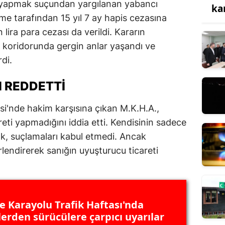
i yapmak suçundan yargılanan yabancı
ka
e tarafından 15 yıl 7 ay hapis cezasına
n lira para cezası da verildi. Kararın
 koridorunda gergin anlar yaşandı ve
rdi.
 REDDETTI
i'nde hakim karşısına çıkan M.K.H.A.,
ti yapmadığını iddia etti. Kendisinin sadece
ık, suçlamaları kabul etmedi. Ancak
lendirerek sanığın uyuşturucu ticareti
e Karayolu Trafik Haftası'nda
lerden sürücülere çarpıcı uyarılar