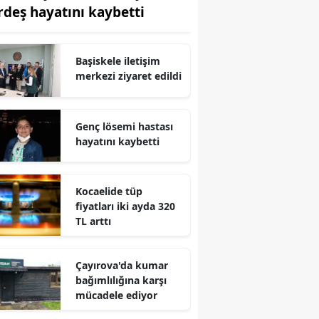
rdeş hayatını kaybetti
Edirne
Elazığ
Başiskele iletişim
Erzincan
merkezi ziyaret edildi
Erzurum
Genç lösemi hastası
Eskişehir
hayatını kaybetti
Gaziantep
Kocaelide tüp
Giresun
fiyatları iki ayda 320
TL arttı
Gümüşhane
Hakkari
Çayırova'da kumar
bağımlılığına karşı
Hatay
mücadele ediyor
Isparta