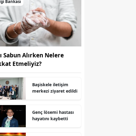
lgi Bankası
Yalova
Karabük
Kilis
Osmaniye
vı Sabun Alırken Nelere
Düzce
kkat Etmeliyiz?
Başiskele iletişim
merkezi ziyaret edildi
Genç lösemi hastası
hayatını kaybetti