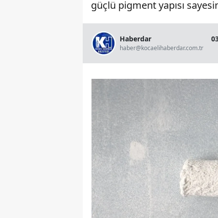
güçlü pigment yapısı sayesin
Haberdar
0
haber@kocaelihaberdar.com.tr