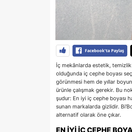
Facebook'ta Paylaş
İç mekânlarda estetik, temizli
olduğunda iç cephe boyası seç
görünmesi hem de yıllar boyun
ürünle çalışmak gerekir. Bu no
şudur: En iyi iç cephe boyası h
sunan markalarda gizlidir. Bi’B
alternatif olarak öne çıkar.
EN İYI İÇ CEPHE BOY