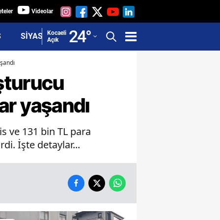
teler
Videolar
Adana
24
°
Kocaeli
Ş
SİYASET
Açık
Adıyaman
aşandı
Afyonkarahisar
şturucu
Ağrı
lar yaşandı
Amasya
is ve 131 bin TL para
Ankara
di. İşte detaylar...
Antalya
Artvin
Aydın
Balıkesir