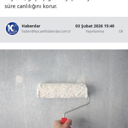
süre canlılığını korur.
Haberdar
03 Şubat 2026 15:40
2 
haber@kocaelihaberdar.com.tr
Yayınlanma
Okun