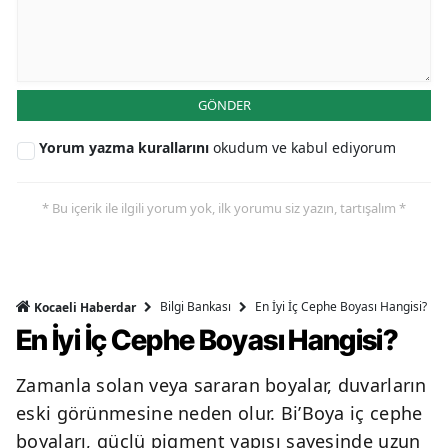
GÖNDER
Yorum yazma kurallarını
okudum ve kabul ediyorum
* Bu içerik ile ilgili yorum yok, ilk yorumu siz yazın, tartışalım *
Bilgi Bankası
En İyi İç Cephe Boyası Hangisi?
Kocaeli Haberdar
En İyi İç Cephe Boyası Hangisi?
Zamanla solan veya sararan boyalar, duvarların
eski görünmesine neden olur. Bi’Boya iç cephe
boyaları, güçlü pigment yapısı sayesinde uzun