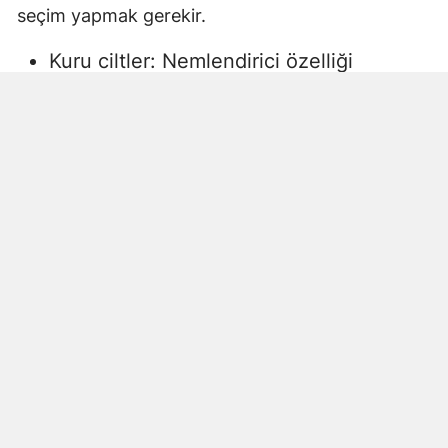
seçim yapmak gerekir.
Kuru ciltler: Nemlendirici özelliği
yüksek, gliserin veya doğal yağlar
içeren sıvı sabunlar tercih edilmelidir.
Aksi halde ciltte kuruma, gerginlik ve
pullanma görülebilir.
Yağlı ciltler: Fazla ağır yağlar içermeyen,
cildi kurutmadan arındıran ürünler daha
uygun olacaktır.
Hassas ciltler: Parfümsüz, alkol
içermeyen ve dermatolojik olarak test
edilmiş ürünler önerilir. Aksi halde ciltte
beklenmeyen etkiler görülebilir.
Çocuklar ve bebekler: Daha hassas
ciltlere sahip oldukları için özel olarak