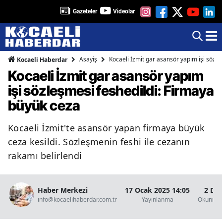
Gazeteler
Videolar
Asayiş
Kocaeli İzmit gar asansör yapım işi sözl
Kocaeli Haberdar
Kocaeli İzmit gar asansör yapım
işi sözleşmesi feshedildi: Firmaya
büyük ceza
Kocaeli İzmit'te asansör yapan firmaya büyük
ceza kesildi. Sözleşmenin feshi ile cezanın
rakamı belirlendi
Haber Merkezi
17 Ocak 2025 14:05
2 Da
info@kocaelihaberdar.com.tr
Yayınlanma
Okunma 