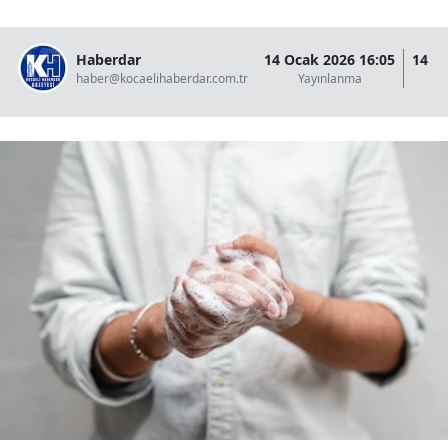
Haberdar
14 Ocak 2026 16:05
14 O
haber@kocaelihaberdar.com.tr
Yayınlanma
G