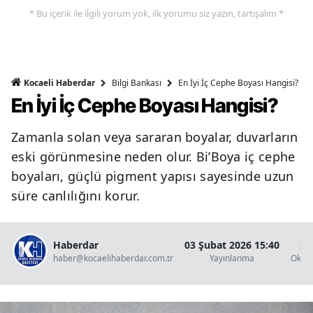
* Bu içerik ile ilgili yorum yok, ilk yorumu siz yazın, tartışalım *
Bilgi Bankası
En İyi İç Cephe Boyası Hangisi?
Kocaeli Haberdar
En İyi İç Cephe Boyası Hangisi?
Zamanla solan veya sararan boyalar, duvarların
eski görünmesine neden olur. Bi’Boya iç cephe
boyaları, güçlü pigment yapısı sayesinde uzun
süre canlılığını korur.
Haberdar
03 Şubat 2026 15:40
2 
haber@kocaelihaberdar.com.tr
Yayınlanma
Okun