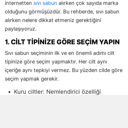
internetten
sıvı sabun
alırken çok sayıda marka
olduğunu görmüşüzdür. Bu rehberde, sıvı sabun
alırken nelere dikkat etmeniz gerektiğini
paylaşıyoruz.
1. CILT TIPINIZE GÖRE SEÇIM YAPIN
Sıvı sabun seçiminin ilk ve en önemli adımı cilt
tipinize göre seçim yapmaktır. Her cilt aynı
içeriğe aynı tepkiyi vermez. Bu yüzden cilde göre
seçim yapmak gerekir.
Kuru ciltler: Nemlendirici özelliği
yüksek, gliserin veya doğal yağlar
içeren sıvı sabunlar tercih edilmelidir.
Aksi halde ciltte kuruma, gerginlik ve
pullanma görülebilir.