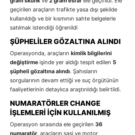
gram skunk
ve
2 gram esrar
ele geçirildi. Ele
geçirilen araçların trafikte yasa dışı şekilde
kullanıldığı ve bir kısmının sahte belgelerle
satılmak istendiği öğrenildi
ŞÜPHELILER GÖZALTINA ALINDI
Operasyonda, araçların
kimlik bilgilerini
değiştirme
işinde yer aldığı tespit edilen
5
şüpheli gözaltına alındı
. Şahısların
sorgularının devam ettiği ve suç örgütünün
faaliyetlerinin detaylıca araştırıldığı belirtildi.
NUMARATÖRLER CHANGE
İŞLEMLERI İÇIN KULLANILMIŞ
Operasyon sırasında ele geçirilen
36
numaratör
, araçların şasi ve motor