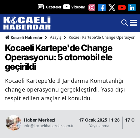
Gazeteler
Videolar
Asayiş
Kocaeli Kartepe'de Change Operasyonu: 5 
Kocaeli Haberdar
Kocaeli Kartepe'de Change
Operasyonu: 5 otomobil ele
geçirildi
Kocaeli Kartepe'de İl Jandarma Komutanlığı
change operasyonu gerçekleştirdi. Yasa dışı
tespit edilen araçlar el konuldu.
Haber Merkezi
17 Ocak 2025 11:28
17 Oca
info@kocaelihaberdar.com.tr
Yayınlanma
Gü