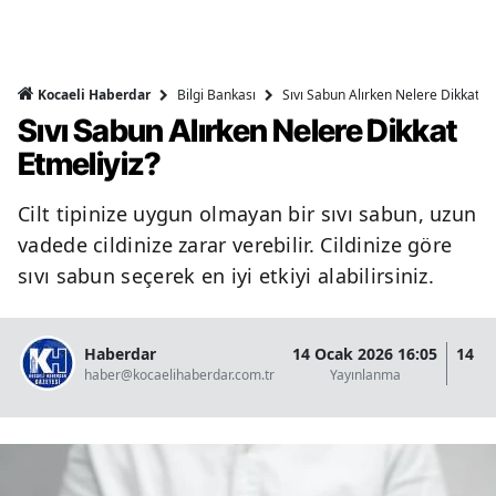
Bilgi Bankası
Sıvı Sabun Alırken Nelere Dikkat Et
Kocaeli Haberdar
Sıvı Sabun Alırken Nelere Dikkat
Etmeliyiz?
Cilt tipinize uygun olmayan bir sıvı sabun, uzun
vadede cildinize zarar verebilir. Cildinize göre
sıvı sabun seçerek en iyi etkiyi alabilirsiniz.
Haberdar
14 Ocak 2026 16:05
14 O
haber@kocaelihaberdar.com.tr
Yayınlanma
G