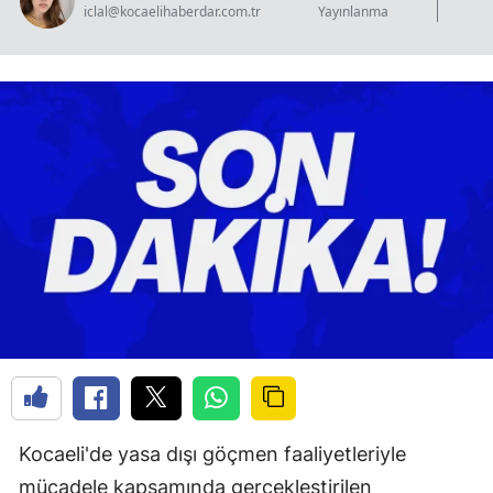
iclal@kocaelihaberdar.com.tr
Yayınlanma
G
Kocaeli'de yasa dışı göçmen faaliyetleriyle
mücadele kapsamında gerçekleştirilen