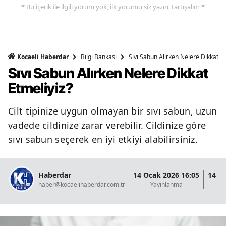
* Bu içerik ile ilgili yorum yok, ilk yorumu siz yazın, tartışalım *
Bilgi Bankası
Sıvı Sabun Alırken Nelere Dikkat Et
Kocaeli Haberdar
Sıvı Sabun Alırken Nelere Dikkat
Etmeliyiz?
Cilt tipinize uygun olmayan bir sıvı sabun, uzun
vadede cildinize zarar verebilir. Cildinize göre
sıvı sabun seçerek en iyi etkiyi alabilirsiniz.
Haberdar
14 Ocak 2026 16:05
14 O
haber@kocaelihaberdar.com.tr
Yayınlanma
G