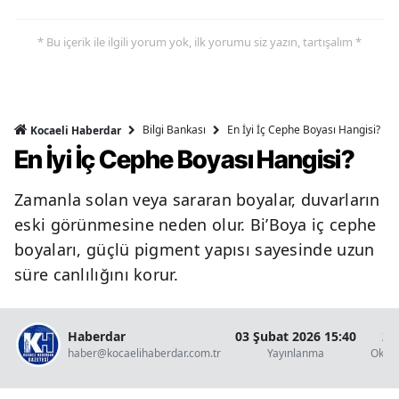
* Bu içerik ile ilgili yorum yok, ilk yorumu siz yazın, tartışalım *
Bilgi Bankası
En İyi İç Cephe Boyası Hangisi?
Kocaeli Haberdar
En İyi İç Cephe Boyası Hangisi?
Zamanla solan veya sararan boyalar, duvarların
eski görünmesine neden olur. Bi’Boya iç cephe
boyaları, güçlü pigment yapısı sayesinde uzun
süre canlılığını korur.
Haberdar
03 Şubat 2026 15:40
2 
haber@kocaelihaberdar.com.tr
Yayınlanma
Okun