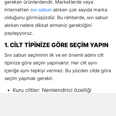
gereken ürünlerdendir. Marketlerde veya
internetten
sıvı sabun
alırken çok sayıda marka
olduğunu görmüşüzdür. Bu rehberde, sıvı sabun
alırken nelere dikkat etmeniz gerektiğini
paylaşıyoruz.
1. CILT TIPINIZE GÖRE SEÇIM YAPIN
Sıvı sabun seçiminin ilk ve en önemli adımı cilt
tipinize göre seçim yapmaktır. Her cilt aynı
içeriğe aynı tepkiyi vermez. Bu yüzden cilde göre
seçim yapmak gerekir.
Kuru ciltler: Nemlendirici özelliği
yüksek, gliserin veya doğal yağlar
içeren sıvı sabunlar tercih edilmelidir.
Aksi halde ciltte kuruma, gerginlik ve