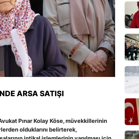
INDE ARSA SATIŞI
 Avukat Pınar Kolay Köse, müvekkillerinin
erden olduklarını belirterek,
alarının intikal işlemlerinin yapılması için