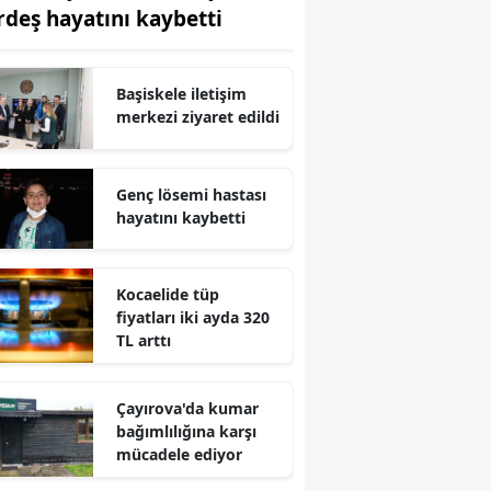
rdeş hayatını kaybetti
Edirne
Elazığ
Başiskele iletişim
Erzincan
merkezi ziyaret edildi
Erzurum
Genç lösemi hastası
Eskişehir
hayatını kaybetti
Gaziantep
Kocaelide tüp
Giresun
fiyatları iki ayda 320
TL arttı
Gümüşhane
Hakkari
Çayırova'da kumar
bağımlılığına karşı
Hatay
mücadele ediyor
Isparta