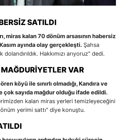
ERSIZ SATILDI
rı, miras kalan 70 dönüm arsasının habersiz
 "Kasım ayında olay gerçekleşti.
Şahsa
 dolandırıldık. Hakkımızı arıyoruz" dedi.
 MAĞDURIYETLER VAR
ren köyü ile sınırlı olmadığı, Kandıra ve
e çok sayıda mağdur olduğu ifade edildi.
erimizden kalan miras yerleri temizleyeceğini
dönüm yerimi sattı" diye konuştu.
TILDI
n başvuruların ardından hukuki sürecin