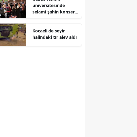
üniversitesinde
Malatya
selami şahin konseri
coşkuyla karşılandı
Manisa
Kocaeli'de seyir
Kahramanmaraş
halindeki tır alev aldı
Mardin
Muğla
Muş
Nevşehir
Niğde
Ordu
Rize
Sakarya