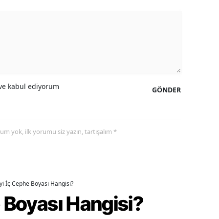
e kabul ediyorum
GÖNDER
yorum yok, ilk yorumu siz yazın, tartışalım *
İyi İç Cephe Boyası Hangisi?
e Boyası Hangisi?