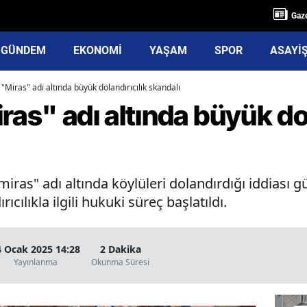
Gaze
GÜNDEM
EKONOMİ
YAŞAM
SPOR
ASAYİ
 "Miras" adı altında büyük dolandırıcılık skandalı
ras" adı altında büyük dol
"miras" adı altında köylüleri dolandırdığı iddias
ıcılıkla ilgili hukuki süreç başlatıldı.
4 Ocak 2025 14:28
2 Dakika
Yayınlanma
Okunma Süresi