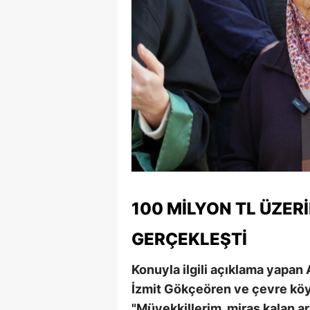
100 MILYON TL ÜZER
GERÇEKLEŞTI
Konuyla ilgili açıklama yapan
İzmit Gökçeören ve çevre köyl
"Müvekkillerim, miras kalan ars