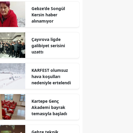
Mersin
Gebze’de Songül
Kersin haber
İstanbul
alınamıyor
İzmir
Çayırova ligde
Kars
galibiyet serisini
uzattı
Kastamonu
Kayseri
KARFEST olumsuz
hava koşulları
Kırklareli
nedeniyle ertelendi
Kırşehir
Kartepe Genç
Kocaeli
Akademi bayrak
temasıyla başladı
Konya
Kütahya
Gebze teknik