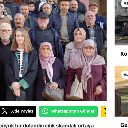
As
Kö
As
X'de Paylaş
Whatsapp'tan Gönder
Ge
büyük bir dolandırıcılık skandalı ortaya