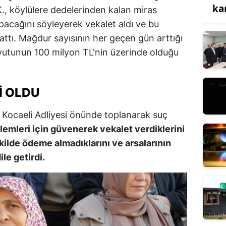
ka
., köylülere dedelerinden kalan miras
yapacağını söyleyerek vekalet aldı ve bu
sattı. Mağdur sayısının her geçen gün arttığı
 boyutunun 100 milyon TL'nin üzerinde olduğu
I OLDU
, Kocaeli Adliyesi önünde toplanarak suç
şlemleri için güvenerek vekalet verdiklerini
ekilde ödeme almadıklarını ve arsalarının
ile getirdi.