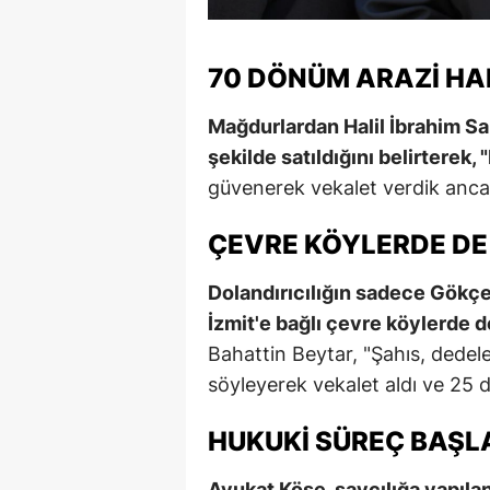
70 DÖNÜM ARAZI HAB
Mağdurlardan Halil İbrahim Sa
şekilde satıldığını belirterek,
güvenerek vekalet verdik ancak
ÇEVRE KÖYLERDE DE
Dolandırıcılığın sadece Gökçeö
İzmit'e bağlı çevre köylerde d
Bahattin Beytar, "Şahıs, dedel
söyleyerek vekalet aldı ve 25 
HUKUKI SÜREÇ BAŞLA
Avukat Köse, savcılığa yapıla