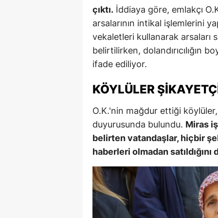
çıktı.
İddiaya göre, emlakçı O.K
arsalarının intikal işlemlerini 
vekaletleri kullanarak arsaları 
belirtilirken, dolandırıcılığın
ifade ediliyor.
KÖYLÜLER ŞIKAYETÇ
O.K.'nin mağdur ettiği köylüler
duyurusunda bulundu.
Miras i
belirten vatandaşlar, hiçbir ş
haberleri olmadan satıldığını d