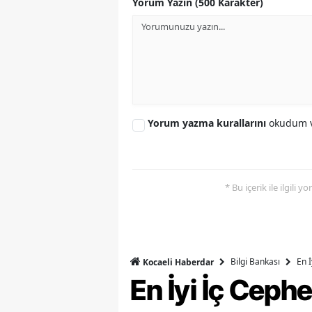
Yorum Yazın (500 Karakter)
Yorum yazma kurallarını
okudum v
* Bu içerik ile ilgili 
Bilgi Bankası
En 
Kocaeli Haberdar
En İyi İç Ceph