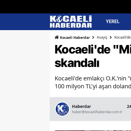
YEREL
Asayiş
Kocaeli'de
Kocaeli Haberdar
Kocaeli'de "Mi
skandalı
Kocaeli'de emlakçı O.K.'nin 
100 milyon TL'yi aşan dolandır
Haberdar
2
haber@kocaelihaberdar.com.tr