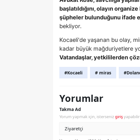
başlatıldığını, olayın organize
şüpheler bulunduğunu ifade et
bekliyor.
Kocaeli'de yaşanan bu olay, mira
kadar büyük mağduriyetlere yol
Vatandaşlar, yetkililerden çö
#Kocaeli
# miras
#Doland
Yorumlar
Takma Ad
Yorum yapmak için, isterseniz
giriş
yapabili