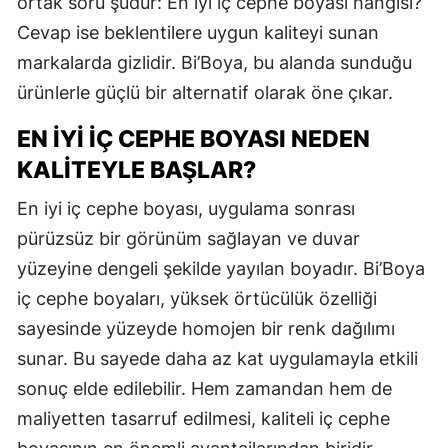
ortak soru şudur: En iyi iç cephe boyası hangisi?
Cevap ise beklentilere uygun kaliteyi sunan
markalarda gizlidir. Bi’Boya, bu alanda sunduğu
ürünlerle güçlü bir alternatif olarak öne çıkar.
EN İYI İÇ CEPHE BOYASI NEDEN
KALITEYLE BAŞLAR?
En iyi iç cephe boyası, uygulama sonrası
pürüzsüz bir görünüm sağlayan ve duvar
yüzeyine dengeli şekilde yayılan boyadır. Bi’Boya
iç cephe boyaları, yüksek örtücülük özelliği
sayesinde yüzeyde homojen bir renk dağılımı
sunar. Bu sayede daha az kat uygulamayla etkili
sonuç elde edilebilir. Hem zamandan hem de
maliyetten tasarruf edilmesi, kaliteli iç cephe