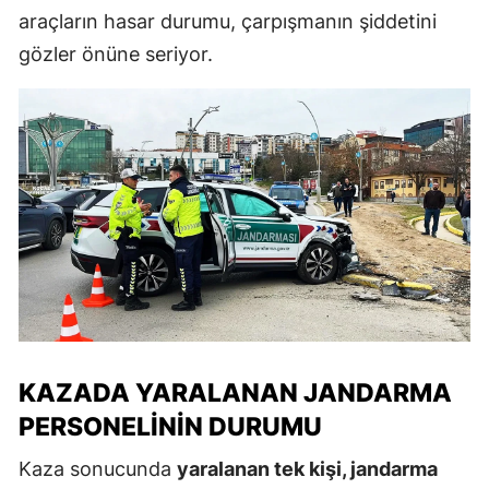
araçların hasar durumu, çarpışmanın şiddetini
gözler önüne seriyor.
KAZADA YARALANAN JANDARMA
PERSONELININ DURUMU
Kaza sonucunda
yaralanan tek kişi, jandarma