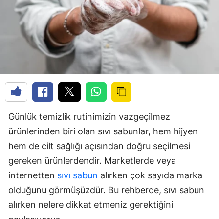
Günlük temizlik rutinimizin vazgeçilmez
ürünlerinden biri olan sıvı sabunlar, hem hijyen
hem de cilt sağlığı açısından doğru seçilmesi
gereken ürünlerdendir. Marketlerde veya
internetten
sıvı sabun
alırken çok sayıda marka
olduğunu görmüşüzdür. Bu rehberde, sıvı sabun
alırken nelere dikkat etmeniz gerektiğini