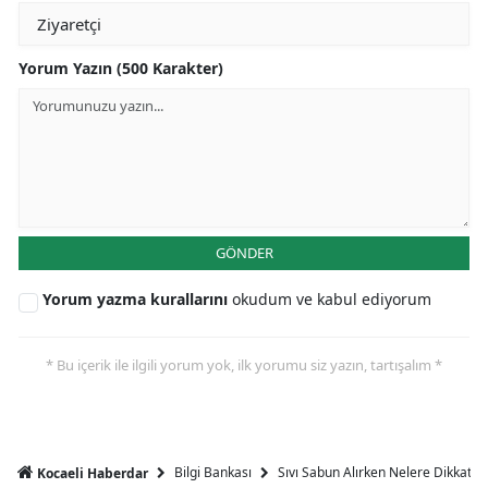
Yorum Yazın (500 Karakter)
GÖNDER
Yorum yazma kurallarını
okudum ve kabul ediyorum
* Bu içerik ile ilgili yorum yok, ilk yorumu siz yazın, tartışalım *
Bilgi Bankası
Sıvı Sabun Alırken Nelere Dikkat Et
Kocaeli Haberdar