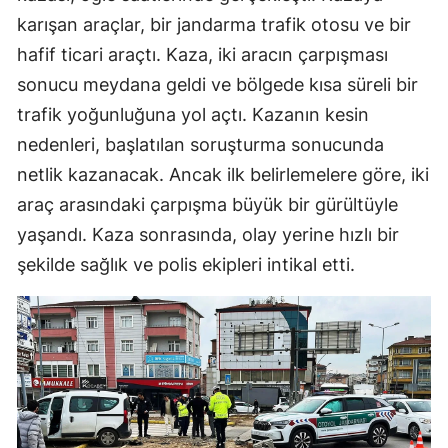
karışan araçlar, bir jandarma trafik otosu ve bir
hafif ticari araçtı. Kaza, iki aracın çarpışması
sonucu meydana geldi ve bölgede kısa süreli bir
trafik yoğunluğuna yol açtı. Kazanın kesin
nedenleri, başlatılan soruşturma sonucunda
netlik kazanacak. Ancak ilk belirlemelere göre, iki
araç arasındaki çarpışma büyük bir gürültüyle
yaşandı. Kaza sonrasında, olay yerine hızlı bir
şekilde sağlık ve polis ekipleri intikal etti.