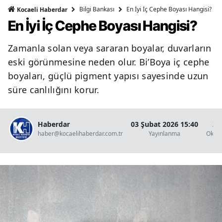
Bilgi Bankası
En İyi İç Cephe Boyası Hangisi?
Kocaeli Haberdar
En İyi İç Cephe Boyası Hangisi?
Zamanla solan veya sararan boyalar, duvarların
eski görünmesine neden olur. Bi’Boya iç cephe
boyaları, güçlü pigment yapısı sayesinde uzun
süre canlılığını korur.
Haberdar
03 Şubat 2026 15:40
2 
haber@kocaelihaberdar.com.tr
Yayınlanma
Okun