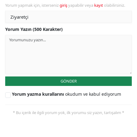
Yorum yapmak için, isterseniz
giriş
yapabilir veya
kayıt
olabilirsiniz.
Yorum Yazın (500 Karakter)
GÖNDER
Yorum yazma kurallarını
okudum ve kabul ediyorum
* Bu içerik ile ilgili yorum yok, ilk yorumu siz yazın, tartışalım *