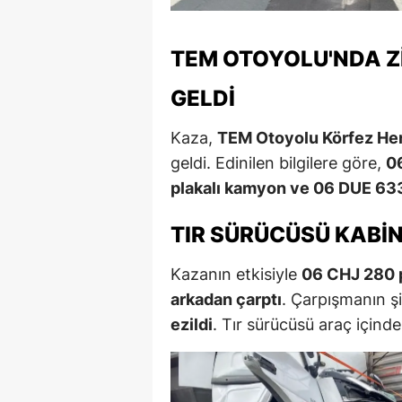
TEM OTOYOLU'NDA 
GELDI
Kaza,
TEM Otoyolu Körfez Her
geldi. Edinilen bilgilere göre,
06
plakalı kamyon ve 06 DUE 633 
TIR SÜRÜCÜSÜ KABIN
Kazanın etkisiyle
06 CHJ 280 p
arkadan çarptı
. Çarpışmanın şi
ezildi
. Tır sürücüsü araç içinde