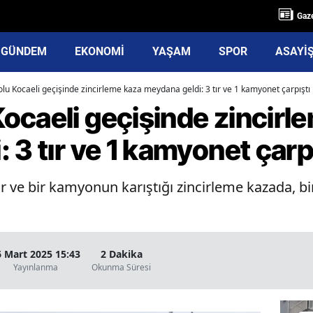
Gaze
GÜNDEM
EKONOMİ
YAŞAM
SPOR
ASAYİ
u Kocaeli geçişinde zincirleme kaza meydana geldi: 3 tır ve 1 kamyonet çarpıştı
ocaeli geçişinde zincirl
 3 tır ve 1 kamyonet çarp
r ve bir kamyonun karıştığı zincirleme kazada, bir
6 Mart 2025 15:43
2 Dakika
Yayınlanma
Okunma Süresi