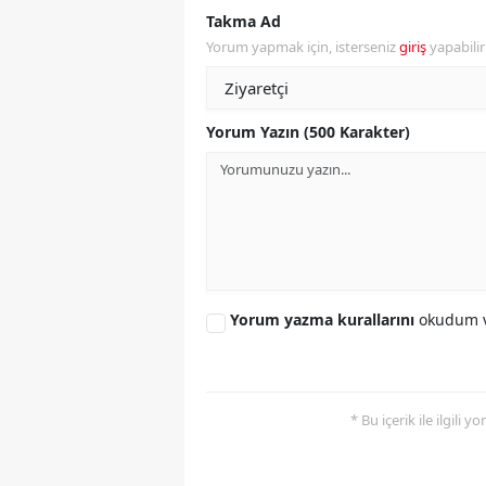
Takma Ad
Yorum yapmak için, isterseniz
giriş
yapabili
Yorum Yazın (500 Karakter)
Yorum yazma kurallarını
okudum v
* Bu içerik ile ilgili 