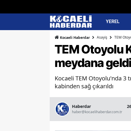
YEREL
Asayiş
TEM Otoyol
Kocaeli Haberdar
TEM Otoyolu K
meydana geldi:
Kocaeli TEM Otoyolu'nda 3 tı
kabinden sağ çıkarıldı
Haberdar
2
haber@kocaelihaberdar.com.tr