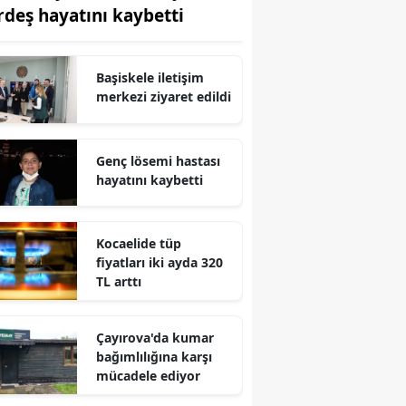
rdeş hayatını kaybetti
Edirne
Elazığ
Başiskele iletişim
Erzincan
merkezi ziyaret edildi
Erzurum
Genç lösemi hastası
Eskişehir
hayatını kaybetti
Gaziantep
Kocaelide tüp
Giresun
fiyatları iki ayda 320
TL arttı
Gümüşhane
Hakkari
Çayırova'da kumar
bağımlılığına karşı
Hatay
mücadele ediyor
Isparta