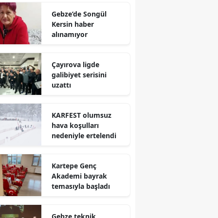
Mersin
Gebze’de Songül
Kersin haber
İstanbul
alınamıyor
İzmir
Çayırova ligde
Kars
galibiyet serisini
uzattı
Kastamonu
Kayseri
KARFEST olumsuz
hava koşulları
Kırklareli
nedeniyle ertelendi
Kırşehir
Kartepe Genç
Kocaeli
Akademi bayrak
temasıyla başladı
Konya
Kütahya
Gebze teknik