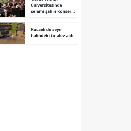
üniversitesinde
Malatya
selami şahin konseri
coşkuyla karşılandı
Manisa
Kocaeli'de seyir
Kahramanmaraş
halindeki tır alev aldı
Mardin
Muğla
Muş
Nevşehir
Niğde
Ordu
Rize
Sakarya