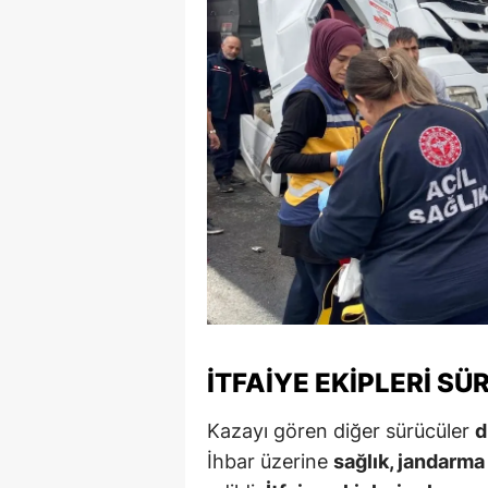
İTFAIYE EKIPLERI S
Kazayı gören diğer sürücüler
d
İhbar üzerine
sağlık, jandarma 