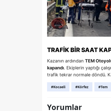
TRAFIK BIR SAAT KAP
Kazanın ardından
TEM Otoyolu 
kapandı
. Ekiplerin yaptığı çal
trafik tekrar normale döndü. Kaz
#Kocaeli
#Körfez
#Tem
Yorumlar