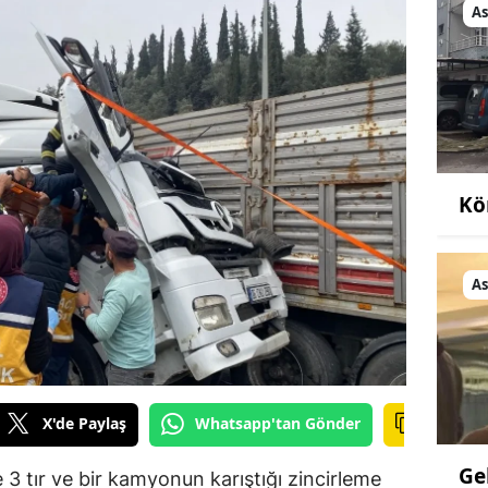
As
Kö
As
X'de Paylaş
Whatsapp'tan Gönder
Ge
3 tır ve bir kamyonun karıştığı zincirleme