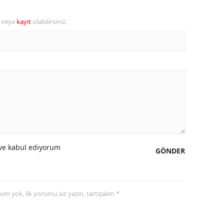
r veya
kayıt
olabilirsiniz.
e kabul ediyorum
GÖNDER
yorum yok, ilk yorumu siz yazın, tartışalım *