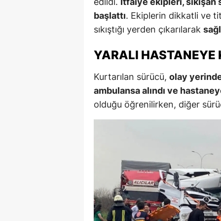
edildi.
İtfaiye ekipleri, sıkışa
başlattı
. Ekiplerin dikkatli ve 
sıkıştığı yerden çıkarılarak
sağl
YARALI HASTANEYE 
Kurtarılan sürücü,
olay yerind
ambulansa alındı ve hastaneye
olduğu öğrenilirken, diğer sürü