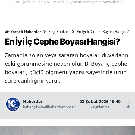
* Bu içerik ile ilgili yorum yok, ilk yorumu siz yazın, tartışalım *
Bilgi Bankası
En İyi İç Cephe Boyası Hangisi?
Kocaeli Haberdar
En İyi İç Cephe Boyası Hangisi?
Zamanla solan veya sararan boyalar, duvarların
eski görünmesine neden olur. Bi’Boya iç cephe
boyaları, güçlü pigment yapısı sayesinde uzun
süre canlılığını korur.
Haberdar
03 Şubat 2026 15:40
2 
haber@kocaelihaberdar.com.tr
Yayınlanma
Okun