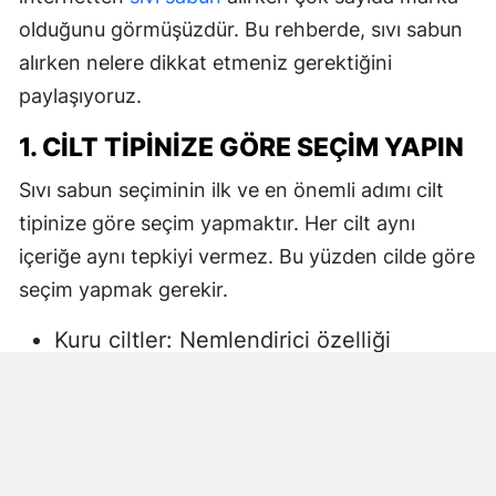
olduğunu görmüşüzdür. Bu rehberde, sıvı sabun
alırken nelere dikkat etmeniz gerektiğini
paylaşıyoruz.
1. CILT TIPINIZE GÖRE SEÇIM YAPIN
Sıvı sabun seçiminin ilk ve en önemli adımı cilt
tipinize göre seçim yapmaktır. Her cilt aynı
içeriğe aynı tepkiyi vermez. Bu yüzden cilde göre
seçim yapmak gerekir.
Kuru ciltler: Nemlendirici özelliği
yüksek, gliserin veya doğal yağlar
içeren sıvı sabunlar tercih edilmelidir.
Aksi halde ciltte kuruma, gerginlik ve
pullanma görülebilir.
Yağlı ciltler: Fazla ağır yağlar içermeyen,