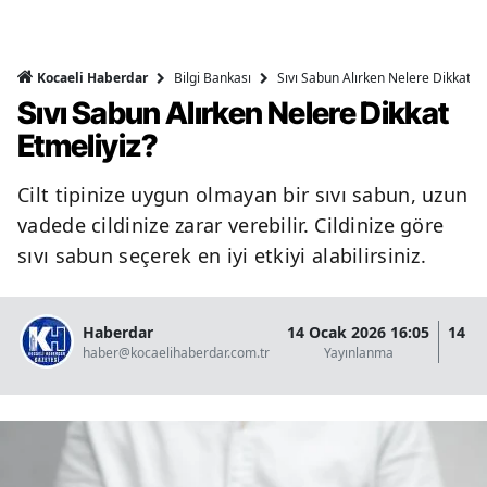
Bilgi Bankası
Sıvı Sabun Alırken Nelere Dikkat Et
Kocaeli Haberdar
Sıvı Sabun Alırken Nelere Dikkat
Etmeliyiz?
Cilt tipinize uygun olmayan bir sıvı sabun, uzun
vadede cildinize zarar verebilir. Cildinize göre
sıvı sabun seçerek en iyi etkiyi alabilirsiniz.
Haberdar
14 Ocak 2026 16:05
14 O
haber@kocaelihaberdar.com.tr
Yayınlanma
G