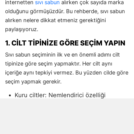
internetten
sıvı sabun
alırken çok sayıda marka
olduğunu görmüşüzdür. Bu rehberde, sıvı sabun
alırken nelere dikkat etmeniz gerektiğini
paylaşıyoruz.
1. CILT TIPINIZE GÖRE SEÇIM YAPIN
Sıvı sabun seçiminin ilk ve en önemli adımı cilt
tipinize göre seçim yapmaktır. Her cilt aynı
içeriğe aynı tepkiyi vermez. Bu yüzden cilde göre
seçim yapmak gerekir.
Kuru ciltler: Nemlendirici özelliği
yüksek, gliserin veya doğal yağlar
içeren sıvı sabunlar tercih edilmelidir.
Aksi halde ciltte kuruma, gerginlik ve
pullanma görülebilir.