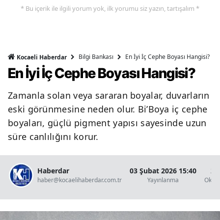
* Bu içerik ile ilgili yorum yok, ilk yorumu siz yazın, tartışalım *
Bilgi Bankası
En İyi İç Cephe Boyası Hangisi?
Kocaeli Haberdar
En İyi İç Cephe Boyası Hangisi?
Zamanla solan veya sararan boyalar, duvarların
eski görünmesine neden olur. Bi’Boya iç cephe
boyaları, güçlü pigment yapısı sayesinde uzun
süre canlılığını korur.
Haberdar
03 Şubat 2026 15:40
2 
haber@kocaelihaberdar.com.tr
Yayınlanma
Okun