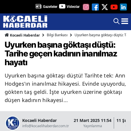
Gazeteler
Videolar
Bilgi Bankası
Uyurken başına göktaşı düştü: Tari
Kocaeli Haberdar
Uyurken başına göktaşı düştü:
Tarihe geçen kadının inanılmaz
hayatı
Uyurken başına göktaşı düştü! Tarihte tek: Ann
Hodges'ın inanılmaz hikayesi. Evinde uyuyordu,
gökten taş geldi. İşte uyurken üzerine göktaşı
düşen kadının hikayesi...
Kocaeli Haberdar
21 Mart 2025 11:54
11 Şub
info@kocaelihaberdar.com.tr
Yayınlanma
Gü