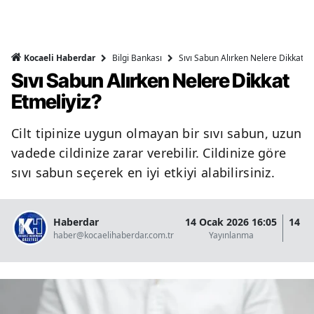
Bilgi Bankası
Sıvı Sabun Alırken Nelere Dikkat Et
Kocaeli Haberdar
Sıvı Sabun Alırken Nelere Dikkat
Etmeliyiz?
Cilt tipinize uygun olmayan bir sıvı sabun, uzun
vadede cildinize zarar verebilir. Cildinize göre
sıvı sabun seçerek en iyi etkiyi alabilirsiniz.
Haberdar
14 Ocak 2026 16:05
14 O
haber@kocaelihaberdar.com.tr
Yayınlanma
G