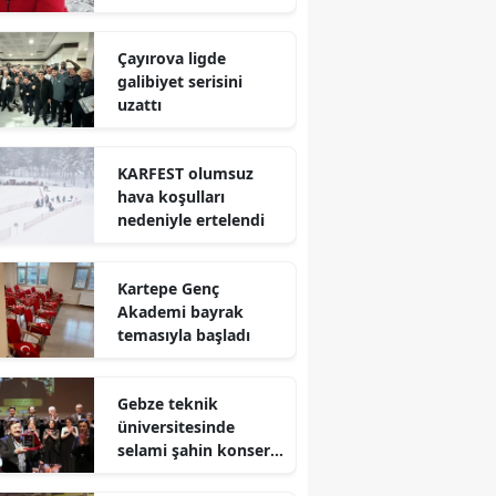
Edirne
Çayırova ligde
Elazığ
galibiyet serisini
uzattı
Erzincan
Erzurum
KARFEST olumsuz
hava koşulları
Eskişehir
nedeniyle ertelendi
Gaziantep
Kartepe Genç
Giresun
Akademi bayrak
temasıyla başladı
Gümüşhane
Hakkari
Gebze teknik
üniversitesinde
Hatay
selami şahin konseri
coşkuyla karşılandı
Isparta