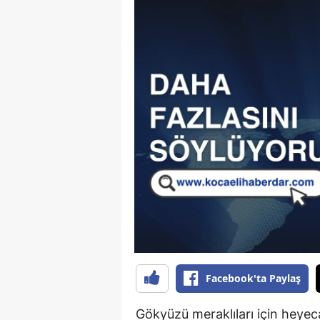
Facebook'ta Paylaş
Gökyüzü meraklıları için heyec