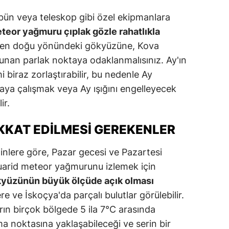
rbün veya teleskop gibi özel ekipmanlara
teor yağmuru çıplak gözle rahatlıkla
en doğu yönündeki gökyüzüne, Kova
lunan parlak noktaya odaklanmalısınız. Ay'ın
biraz zorlaştırabilir, bu nedenle Ay
 çalışmak veya Ay ışığını engelleyecek
ir.
KKAT EDILMESI GEREKENLER
minlere göre, Pazar gecesi ve Pazartesi
uarid meteor yağmurunu izlemek için
yüzünün büyük ölçüde açık olması
e ve İskoçya'da parçalı bulutlar görülebilir.
rın birçok bölgede 5 ila 7°C arasında
ma noktasına yaklaşabileceği ve serin bir