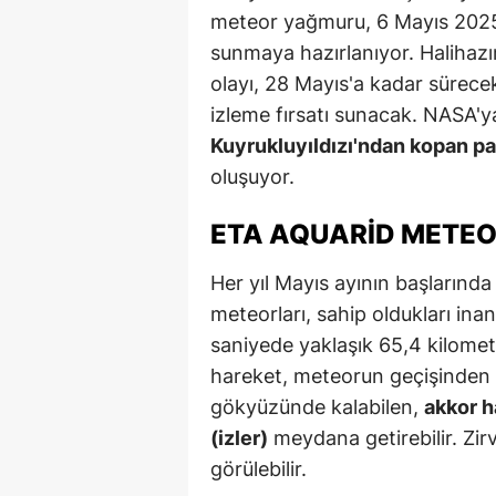
meteor yağmuru, 6 Mayıs 2025 t
sunmaya hazırlanıyor. Halihazır
olayı, 28 Mayıs'a kadar sürecek 
izleme fırsatı sunacak. NASA'y
Kuyrukluyıldızı'ndan kopan pa
oluşuyor.
ETA AQUARID METEO
Her yıl Mayıs ayının başların
meteorları, sahip oldukları inan
saniyede yaklaşık 65,4 kilometre
hareket, meteorun geçişinden 
gökyüzünde kalabilen,
akkor h
(izler)
meydana getirebilir. Zir
görülebilir.