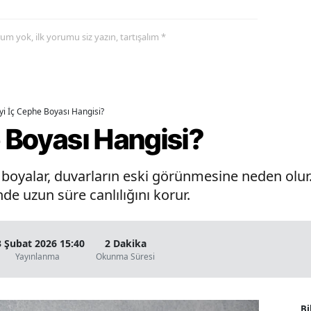
yorum yok, ilk yorumu siz yazın, tartışalım *
İyi İç Cephe Boyası Hangisi?
e Boyası Hangisi?
oyalar, duvarların eski görünmesine neden olur. 
de uzun süre canlılığını korur.
3 Şubat 2026 15:40
2 Dakika
Yayınlanma
Okunma Süresi
Bi