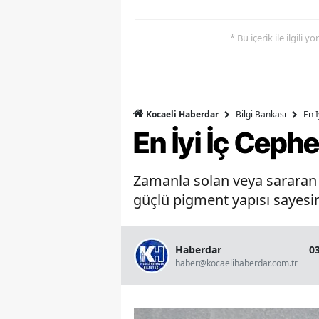
* Bu içerik ile ilgili 
Bilgi Bankası
En 
Kocaeli Haberdar
En İyi İç Ceph
Zamanla solan veya sararan b
güçlü pigment yapısı sayesin
Haberdar
0
haber@kocaelihaberdar.com.tr