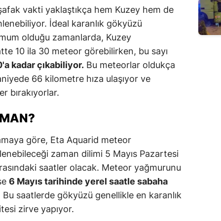
şafak vakti yaklaştıkça hem Kuzey hem de
enebiliyor. İdeal karanlık gökyüzü
inimum olduğu zamanlarda, Kuzey
te 10 ila 30 meteor görebilirken, bu sayı
a kadar çıkabiliyor.
Bu meteorlar oldukça
saniyede 66 kilometre hıza ulaşıyor ve
er bırakıyorlar.
AMAN?
amaya göre, Eta Aquarid meteor
nebileceği zaman dilimi 5 Mayıs Pazartesi
 arasındaki saatler olacak. Meteor yağmurunu
ise
6 Mayıs tarihinde yerel saatle sabaha
r. Bu saatlerde gökyüzü genellikle en karanlık
tesi zirve yapıyor.