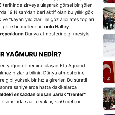
arihinde zirveye ulaşarak görsel bir şölen
da 19 Nisan'dan beri aktif olan bu yıllık gök
ve "kayan yıldızlar" ile göz alıcı ateş topları
a göre bu meteorlar,
ünlü Halley
rçacıkların
Dünya atmosferine girmesiyle
R YAĞMURU NEDIR?
da en yoğun dönemine ulaşan Eta Aquarid
ılmaz hızlarla bilinir. Dünya atmosferine
 gibi yüksek bir hızla girerler. Bu süratli
sonra saniyelerce hatta dakikalarca
aldeki enkazdan oluşan parlak "trenler"
ve sırasında saatte yaklaşık 50 meteor