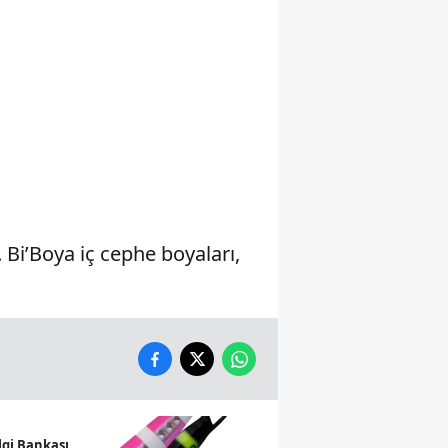
Yalova
Karabük
Kilis
Osmaniye
Düzce
Bi’Boya iç cephe boyaları,
lgi Bankası