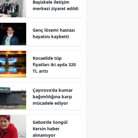
Başiskele iletişim
Bilecik
merkezi ziyaret edildi
Bingöl
Genç lösemi hastası
Bitlis
hayatını kaybetti
Bolu
Burdur
Kocaelide tüp
fiyatları iki ayda 320
Bursa
TL arttı
Çanakkale
Çayırova'da kumar
Çankırı
bağımlılığına karşı
mücadele ediyor
Çorum
Denizli
Gebze’de Songül
Kersin haber
Diyarbakır
alınamıyor