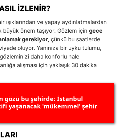
SIL İZLENIR?
hir ışıklarından ve yapay aydınlatmalardan
ak büyük önem taşıyor. Gözlem için
gece
planlamak gerekiyor
, çünkü bu saatlerde
viyede oluyor. Yanınıza bir uyku tulumu,
gözleminizi daha konforlu hale
aranlığa alışması için yaklaşık 30 dakika
n gözü bu şehirde: İstanbul
tifi yaşanacak 'mükemmel' şehir
ÇLARI