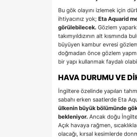
Bu gök olayını izlemek için dü
ihtiyacınız yok;
Eta Aquarid me
görülebilecek.
Gözlem yapark
takımyıldızının alt kısmında bu
büyüyen kambur evresi gözlemi 
doğmadan önce gözlem yapmaya
bir yapı kullanmak faydalı olabil
HAVA DURUMU VE DI
İngiltere özelinde yapılan tah
sabahı erken saatlerde Eta Aq
ülkenin büyük bölümünde gök
bekleniyor.
Ancak doğu İngilter
Açık havaya rağmen, sıcaklıkla
olacağı, kırsal kesimlerde don