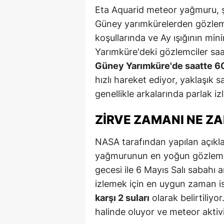
Eta Aquarid meteor yağmuru, 
Güney yarımkürelerden gözleml
koşullarında ve Ay ışığının m
Yarımküre'deki gözlemciler saat
Güney Yarımküre'de saatte 60'
hızlı hareket ediyor, yaklaşık 
genellikle arkalarında parlak izl
ZIRVE ZAMANI NE Z
NASA tarafından yapılan açıkl
yağmurunun en yoğun gözlemle
gecesi ile 6 Mayıs Salı sabahı
izlemek için en uygun zaman 
karşı 2 suları
olarak belirtiliyo
halinde oluyor ve meteor aktivi