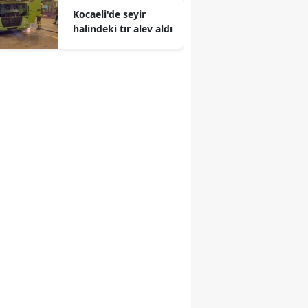
Kocaeli'de seyir
Mersin
halindeki tır alev aldı
İstanbul
İzmir
Kars
Kastamonu
Kayseri
Kırklareli
Kırşehir
Kocaeli
Konya
Kütahya