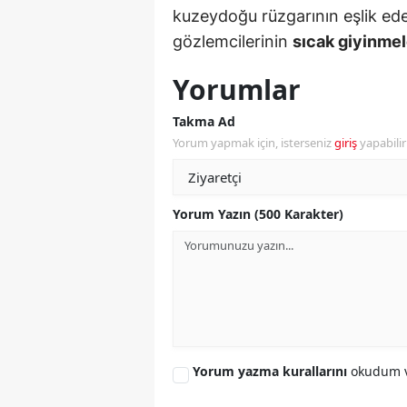
kuzeydoğu rüzgarının eşlik ede
gözlemcilerinin
sıcak giyinmel
Yorumlar
Takma Ad
Yorum yapmak için, isterseniz
giriş
yapabili
Yorum Yazın (500 Karakter)
Yorum yazma kurallarını
okudum v