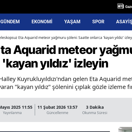
Gaze
GÜNDEM
EKONOMİ
YAŞAM
SPOR
ASAYİ
eleskopsuz Eta Aquarid meteor yağmuru şöleni: Saatte onlarca 'kayan yıldız' izley
ta Aquarid meteor yağmu
'kayan yıldız' izleyin
 Halley Kuyrukluyıldızı'ndan gelen Eta Aquarid 
varan "kayan yıldız" şölenini çıplak gözle izleme f
Mayıs 2025 11:55
11 Şubat 2026 13:57
3 Dakika
Yayınlanma
Güncellenme
Okunma Süresi