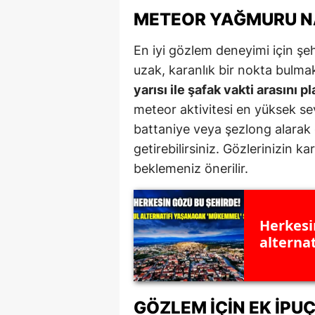
METEOR YAĞMURU NA
En iyi gözlem deneyimi için şe
uzak, karanlık bir nokta bulm
yarısı ile şafak vakti arasını 
meteor aktivitesi en yüksek se
battaniye veya şezlong alarak 
getirebilirsiniz. Gözlerinizin k
beklemeniz önerilir.
Herkesi
alterna
GÖZLEM İÇIN EK İPU