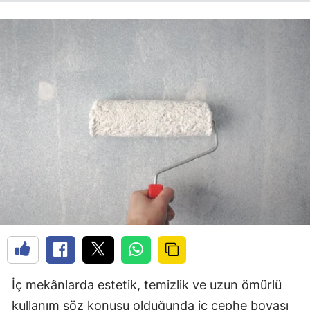
İç mekânlarda estetik, temizlik ve uzun ömürlü
kullanım söz konusu olduğunda iç cephe boyası