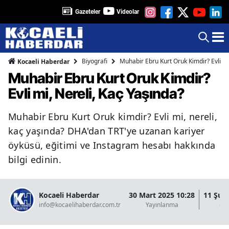
Gazeteler
Videolar
Biyografi
Muhabir Ebru Kurt Oruk Kimdir? Evli mi
Kocaeli Haberdar
Muhabir Ebru Kurt Oruk Kimdir?
Evli mi, Nereli, Kaç Yaşında?
Muhabir Ebru Kurt Oruk kimdir? Evli mi, nereli,
kaç yaşında? DHA'dan TRT'ye uzanan kariyer
öyküsü, eğitimi ve Instagram hesabı hakkında
bilgi edinin.
Kocaeli Haberdar
30 Mart 2025 10:28
11 Şub
info@kocaelihaberdar.com.tr
Yayınlanma
Gü