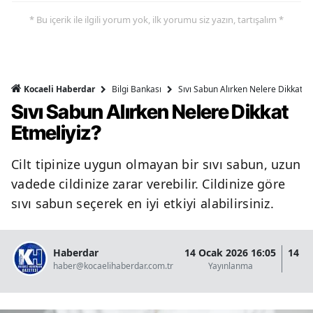
* Bu içerik ile ilgili yorum yok, ilk yorumu siz yazın, tartışalım *
Bilgi Bankası
Sıvı Sabun Alırken Nelere Dikkat Et
Kocaeli Haberdar
Sıvı Sabun Alırken Nelere Dikkat
Etmeliyiz?
Cilt tipinize uygun olmayan bir sıvı sabun, uzun
vadede cildinize zarar verebilir. Cildinize göre
sıvı sabun seçerek en iyi etkiyi alabilirsiniz.
Haberdar
14 Ocak 2026 16:05
14 O
haber@kocaelihaberdar.com.tr
Yayınlanma
G