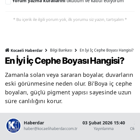
Yorum yazma kurallarını
okudum ve kabul ediyorum
* Bu içerik ile ilgili yorum yok, ilk yorumu siz yazın, tartışalım *
Bilgi Bankası
En İyi İç Cephe Boyası Hangisi?
Kocaeli Haberdar
En İyi İç Cephe Boyası Hangisi?
Zamanla solan veya sararan boyalar, duvarların
eski görünmesine neden olur. Bi’Boya iç cephe
boyaları, güçlü pigment yapısı sayesinde uzun
süre canlılığını korur.
Haberdar
03 Şubat 2026 15:40
2 
haber@kocaelihaberdar.com.tr
Yayınlanma
Okun