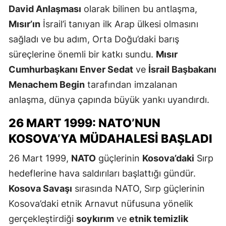
David Anlaşması
olarak bilinen bu antlaşma,
Mısır’ın
İsrail’i tanıyan ilk Arap ülkesi olmasını
sağladı ve bu adım, Orta Doğu’daki barış
süreçlerine önemli bir katkı sundu.
Mısır
Cumhurbaşkanı Enver Sedat
ve
İsrail Başbakanı
Menachem Begin
tarafından imzalanan
anlaşma, dünya çapında büyük yankı uyandırdı.
26 MART 1999: NATO’NUN
KOSOVA’YA MÜDAHALESI BAŞLADI
26 Mart 1999,
NATO
güçlerinin
Kosova’daki
Sırp
hedeflerine hava saldırıları başlattığı gündür.
Kosova Savaşı
sırasında NATO, Sırp güçlerinin
Kosova’daki etnik Arnavut nüfusuna yönelik
gerçekleştirdiği
soykırım
ve
etnik temizlik