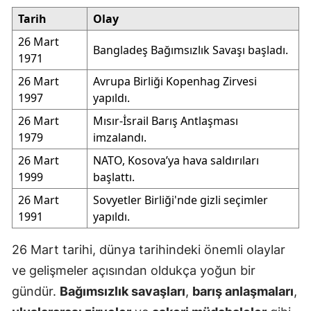
Tarih
Olay
26 Mart
Bangladeş Bağımsızlık Savaşı başladı.
1971
26 Mart
Avrupa Birliği Kopenhag Zirvesi
1997
yapıldı.
26 Mart
Mısır-İsrail Barış Antlaşması
1979
imzalandı.
26 Mart
NATO, Kosova’ya hava saldırıları
1999
başlattı.
26 Mart
Sovyetler Birliği'nde gizli seçimler
1991
yapıldı.
26 Mart tarihi, dünya tarihindeki önemli olaylar
ve gelişmeler açısından oldukça yoğun bir
gündür.
Bağımsızlık savaşları
,
barış anlaşmaları
,