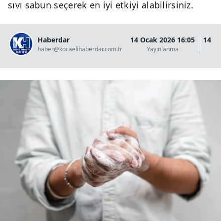
sıvı sabun seçerek en iyi etkiyi alabilirsiniz.
Haberdar
14 Ocak 2026 16:05
14 O
haber@kocaelihaberdar.com.tr
Yayınlanma
G