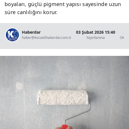
boyaları, güçlü pigment yapısı sayesinde uzun
süre canlılığını korur.
Haberdar
03 Şubat 2026 15:40
2 
haber@kocaelihaberdar.com.tr
Yayınlanma
Okun