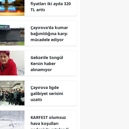
fiyatları iki ayda 320
Edirne
TL arttı
Elazığ
Çayırova'da kumar
Erzincan
bağımlılığına karşı
mücadele ediyor
Erzurum
Eskişehir
Gebze’de Songül
Kersin haber
Gaziantep
alınamıyor
Giresun
Çayırova ligde
Gümüşhane
galibiyet serisini
uzattı
Hakkari
Hatay
KARFEST olumsuz
hava koşulları
Isparta