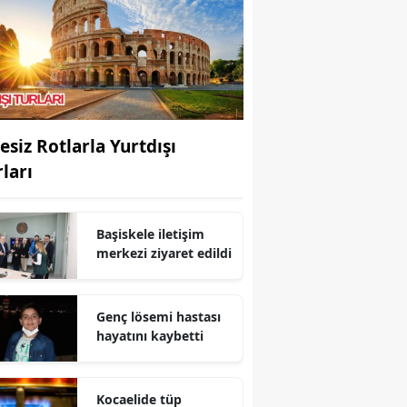
Bilecik
Bingöl
Bitlis
Bolu
esiz Rotlarla Yurtdışı
rları
Burdur
Bursa
Başiskele iletişim
Çanakkale
merkezi ziyaret edildi
Çankırı
Genç lösemi hastası
Çorum
hayatını kaybetti
Denizli
Diyarbakır
Kocaelide tüp