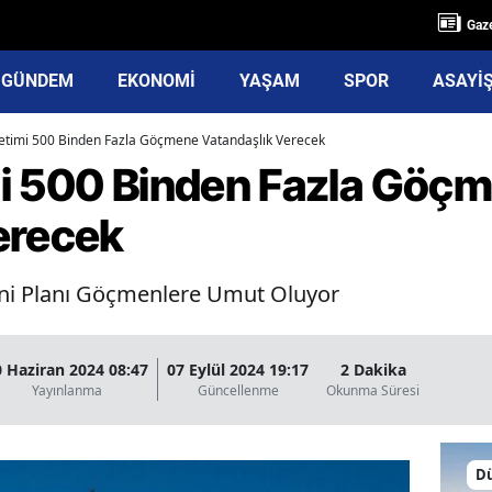
Gaze
GÜNDEM
EKONOMİ
YAŞAM
SPOR
ASAYİ
etimi 500 Binden Fazla Göçmene Vatandaşlık Verecek
i 500 Binden Fazla Göç
erecek
eni Planı Göçmenlere Umut Oluyor
0 Haziran 2024 08:47
07 Eylül 2024 19:17
2 Dakika
Yayınlanma
Güncellenme
Okunma Süresi
D