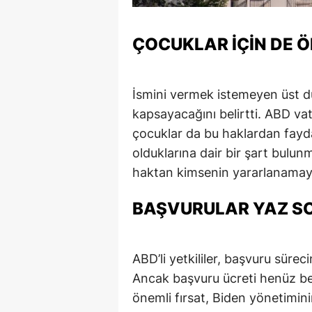
ÇOCUKLAR İÇIN DE Ö
İsmini vermek istemeyen üst dü
kapsayacağını belirtti. ABD vat
çocuklar da bu haklardan faydal
olduklarına dair bir şart bulun
haktan kimsenin yararlanamay
BAŞVURULAR YAZ S
ABD’li yetkililer, başvuru süre
Ancak başvuru ücreti henüz beli
önemli fırsat, Biden yönetimini