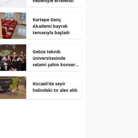
nedeniyle ertelendi
Mersin
Kartepe Genç
İstanbul
Akademi bayrak
temasıyla başladı
İzmir
Kars
Gebze teknik
üniversitesinde
Kastamonu
selami şahin konseri
coşkuyla karşılandı
Kayseri
Kocaeli'de seyir
Kırklareli
halindeki tır alev aldı
Kırşehir
Kocaeli
Konya
Kütahya