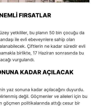
NEMLI FIRSATLAR
zey yetkililer, bu planın 50 bin çocuğu da
andaşı ile evli ebeveynlere sahip olan
anabilecek. Çiftlerin ne kadar süredir evli
mamakla birlikte, 17 Haziran sonrasında bu
acağı vurgulandı.
ONUNA KADAR AÇILACAK
cinin yaz sonuna kadar açılacağını duyurdu.
rlenmiş değil. Göçmenler ve aileleri için bu
n göçmen politikalarında attığı cesur bir