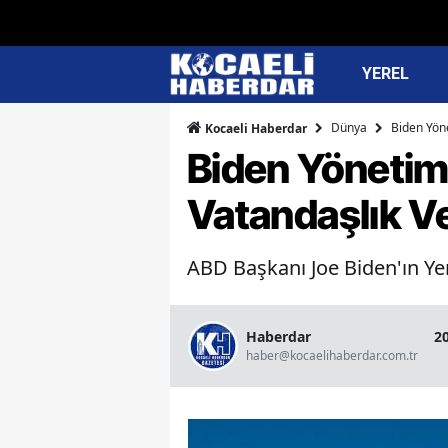
YEREL
Dünya
Biden Yön
Kocaeli Haberdar
Biden Yönetim
Vatandaşlık V
ABD Başkanı Joe Biden'ın Y
Haberdar
2
haber@kocaelihaberdar.com.tr