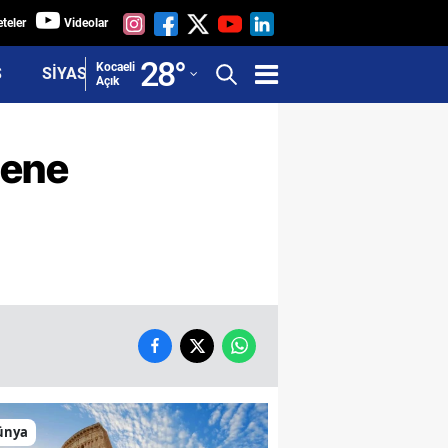
teler
Videolar
Adana
28
°
Kocaeli
Ş
SİYASET
Açık
Adıyaman
Afyonkarahisar
mene
Ağrı
Amasya
Ankara
Antalya
Artvin
Aydın
Balıkesir
ünya