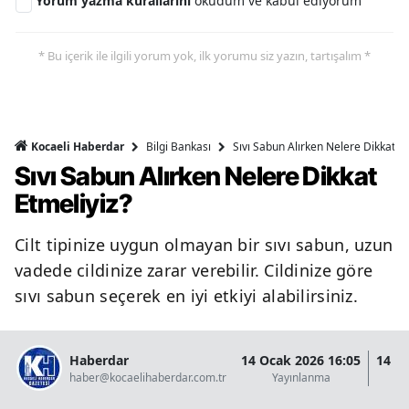
Yorum yazma kurallarını
okudum ve kabul ediyorum
* Bu içerik ile ilgili yorum yok, ilk yorumu siz yazın, tartışalım *
Bilgi Bankası
Sıvı Sabun Alırken Nelere Dikkat Et
Kocaeli Haberdar
Sıvı Sabun Alırken Nelere Dikkat
Etmeliyiz?
Cilt tipinize uygun olmayan bir sıvı sabun, uzun
vadede cildinize zarar verebilir. Cildinize göre
sıvı sabun seçerek en iyi etkiyi alabilirsiniz.
Haberdar
14 Ocak 2026 16:05
14 O
haber@kocaelihaberdar.com.tr
Yayınlanma
G