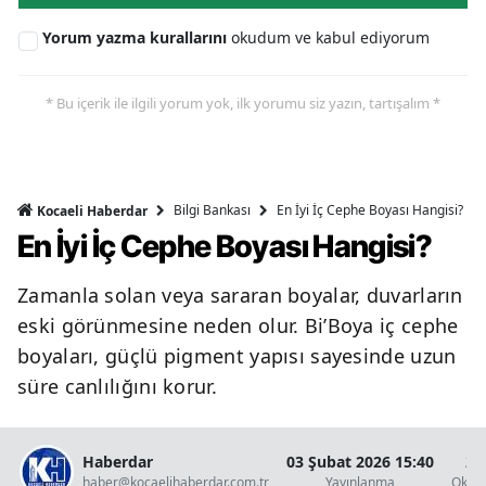
Yorum yazma kurallarını
okudum ve kabul ediyorum
* Bu içerik ile ilgili yorum yok, ilk yorumu siz yazın, tartışalım *
Bilgi Bankası
En İyi İç Cephe Boyası Hangisi?
Kocaeli Haberdar
En İyi İç Cephe Boyası Hangisi?
Zamanla solan veya sararan boyalar, duvarların
eski görünmesine neden olur. Bi’Boya iç cephe
boyaları, güçlü pigment yapısı sayesinde uzun
süre canlılığını korur.
Haberdar
03 Şubat 2026 15:40
2 
haber@kocaelihaberdar.com.tr
Yayınlanma
Okun