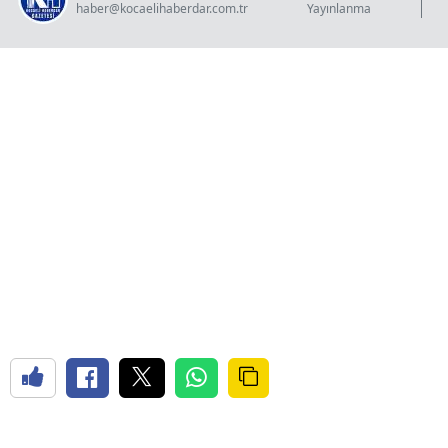
haber@kocaelihaberdar.com.tr
Yayınlanma