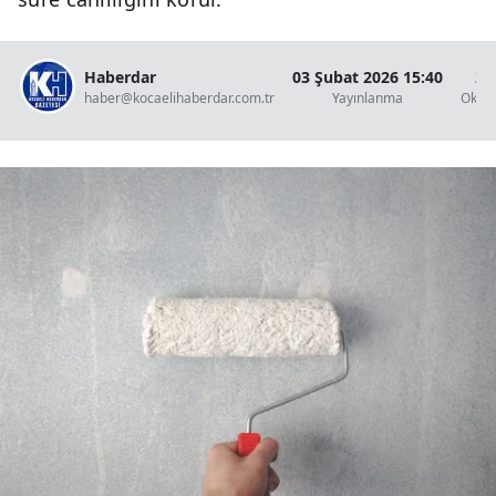
Haberdar
03 Şubat 2026 15:40
2 
haber@kocaelihaberdar.com.tr
Yayınlanma
Okun