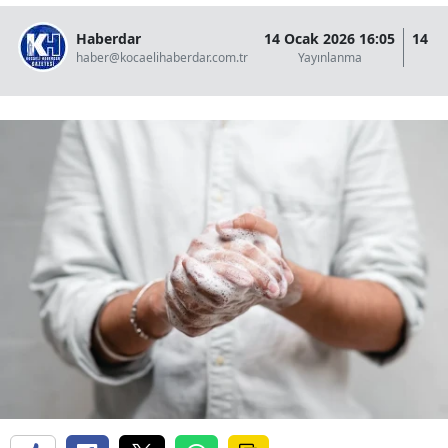
Haberdar
14 Ocak 2026 16:05
14 O
haber@kocaelihaberdar.com.tr
Yayınlanma
G