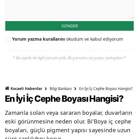
GÖNDER
Yorum yazma kurallarını
okudum ve kabul ediyorum
* Bu içerik ile ilgili yorum yok, ilk yorumu siz yazın, tartışalım *
Bilgi Bankası
En İyi İç Cephe Boyası Hangisi?
Kocaeli Haberdar
En İyi İç Cephe Boyası Hangisi?
Zamanla solan veya sararan boyalar, duvarların
eski görünmesine neden olur. Bi’Boya iç cephe
boyaları, güçlü pigment yapısı sayesinde uzun
süre canlılığını korur.