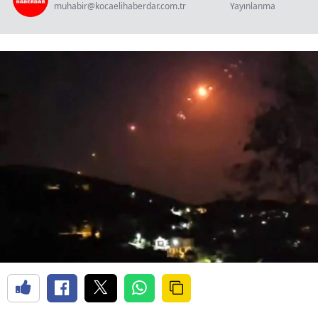
muhabir@kocaelihaberdar.com.tr
Yayınlanma