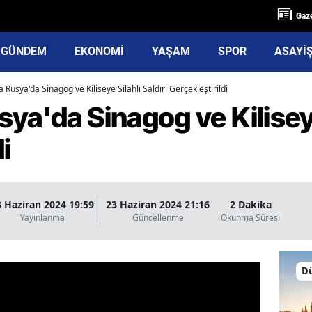
Gaze
GÜNDEM
EKONOMİ
YAŞAM
SPOR
ASAYİ
 Rusya'da Sinagog ve Kiliseye Silahlı Saldırı Gerçekleştirildi
ya'da Sinagog ve Kiliseye 
i
3 Haziran 2024 19:59
23 Haziran 2024 21:16
2 Dakika
Yayınlanma
Güncellenme
Okunma Süresi
D