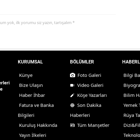
yorum yok, ilk yorumu siz yazın, tartışalım *
KURUMSAL
BÖLÜMLER
HABERL
Künye
Foto Galeri
Bilgi B
rleri
Bize Ulaşın
Video Galeri
Biyogra
ne
Haber İhbar
Köşe Yazarları
Bilim H
Fatura ve Banka
Son Dakika
Yemek T
Bilgileri
Haberleri
Rüya Ta
Kuruluş Hakkında
Tüm Manşetler
Dizi&Fi
Yayın İlkeleri
Teknolo