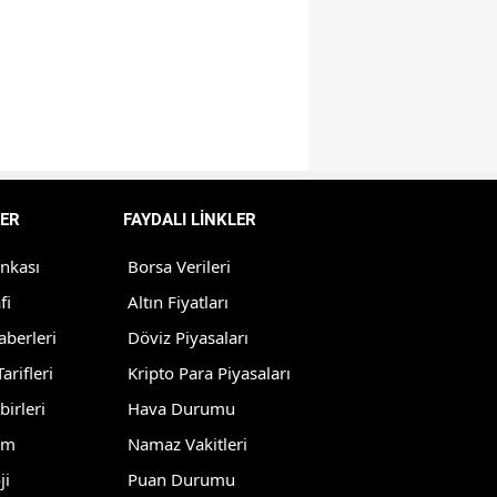
Samsun
Siirt
Sinop
Sivas
Tekirdağ
ER
FAYDALI LİNKLER
Tokat
ankası
Borsa Verileri
fi
Altın Fiyatları
Trabzon
aberleri
Döviz Piyasaları
Tunceli
arifleri
Kripto Para Piyasaları
Şanlıurfa
birleri
Hava Durumu
lm
Namaz Vakitleri
Uşak
ji
Puan Durumu
Van