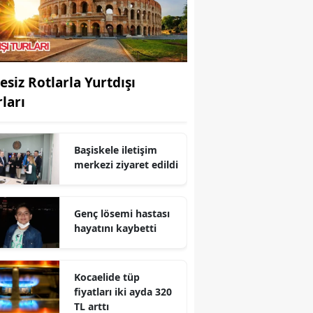
Bilecik
Bingöl
Bitlis
esiz Rotlarla Yurtdışı
rları
Bolu
Burdur
Başiskele iletişim
Bursa
merkezi ziyaret edildi
Çanakkale
Genç lösemi hastası
Çankırı
hayatını kaybetti
Çorum
Denizli
Kocaelide tüp
fiyatları iki ayda 320
Diyarbakır
TL arttı