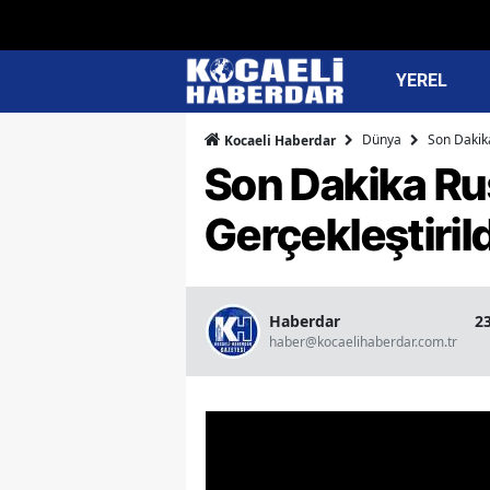
YEREL
Dünya
Son Dakika
Kocaeli Haberdar
Son Dakika Rus
Gerçekleştirild
Haberdar
2
haber@kocaelihaberdar.com.tr