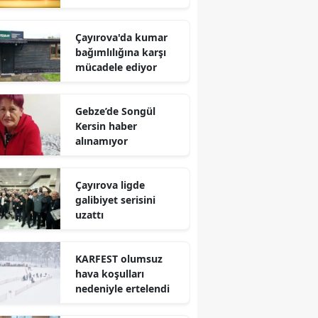
Edirne
Çayırova'da kumar
Elazığ
bağımlılığına karşı
mücadele ediyor
Erzincan
Erzurum
Gebze’de Songül
Kersin haber
Eskişehir
alınamıyor
Gaziantep
Çayırova ligde
Giresun
galibiyet serisini
uzattı
Gümüşhane
Hakkari
KARFEST olumsuz
hava koşulları
Hatay
nedeniyle ertelendi
Isparta