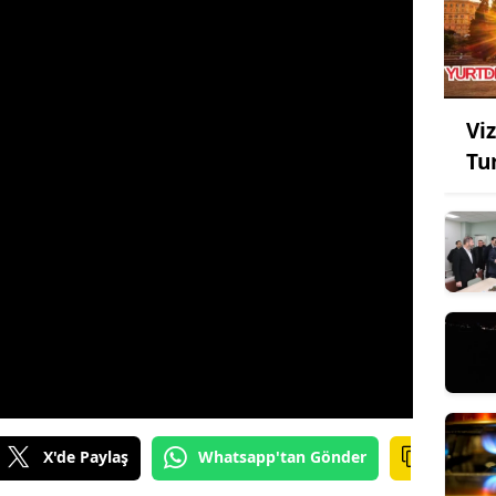
Viz
Tu
X'de Paylaş
Whatsapp'tan Gönder