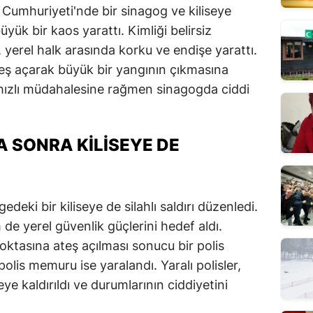
Cumhuriyeti'nde bir sinagog ve kiliseye
büyük bir kaos yarattı. Kimliği belirsiz
rı, yerel halk arasında korku ve endişe yarattı.
teş açarak büyük bir yangının çıkmasına
n hızlı müdahalesine rağmen sinagogda ciddi
 SONRA KİLİSEYE DE
edeki bir kiliseye de silahlı saldırı düzenledi.
m de yerel güvenlik güçlerini hedef aldı.
noktasına ateş açılması sonucu bir polis
olis memuru ise yaralandı. Yaralı polisler,
ye kaldırıldı ve durumlarının ciddiyetini