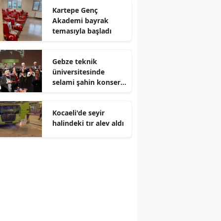
Kartepe Genç
Mersin
Akademi bayrak
temasıyla başladı
İstanbul
İzmir
Gebze teknik
üniversitesinde
Kars
selami şahin konseri
coşkuyla karşılandı
Kastamonu
Kocaeli'de seyir
Kayseri
halindeki tır alev aldı
Kırklareli
Kırşehir
Kocaeli
Konya
Kütahya