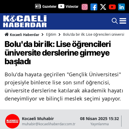
Gazeteler
Videolar
Eğitim
Bolu'da bir ilk: Lise öğrencileri üniversit
Kocaeli Haberdar
Bolu'da bir ilk: Lise öğrencileri
üniversite derslerine girmeye
başladı
Bolu'da hayata geçirilen "Gençlik Üniversitesi"
projesiyle binlerce lise son sınıf öğrencisi,
üniversite derslerine katılarak akademik hayatı
deneyimliyor ve bilinçli meslek seçimi yapıyor.
Kocaeli Muhabir
08 Nisan 2025 15:32
08
muhabir@kocaelihaberdar.com.tr
Yayınlanma