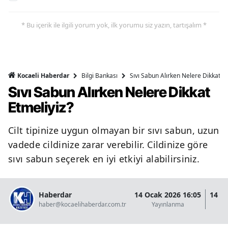
* Bu içerik ile ilgili yorum yok, ilk yorumu siz yazın, tartışalım *
Bilgi Bankası
Sıvı Sabun Alırken Nelere Dikkat Et
Kocaeli Haberdar
Sıvı Sabun Alırken Nelere Dikkat
Etmeliyiz?
Cilt tipinize uygun olmayan bir sıvı sabun, uzun
vadede cildinize zarar verebilir. Cildinize göre
sıvı sabun seçerek en iyi etkiyi alabilirsiniz.
Haberdar
14 Ocak 2026 16:05
14 O
haber@kocaelihaberdar.com.tr
Yayınlanma
G