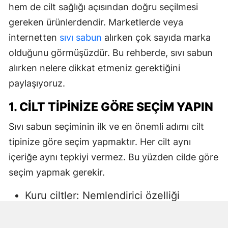
hem de cilt sağlığı açısından doğru seçilmesi
gereken ürünlerdendir. Marketlerde veya
internetten
sıvı sabun
alırken çok sayıda marka
olduğunu görmüşüzdür. Bu rehberde, sıvı sabun
alırken nelere dikkat etmeniz gerektiğini
paylaşıyoruz.
1. CILT TIPINIZE GÖRE SEÇIM YAPIN
Sıvı sabun seçiminin ilk ve en önemli adımı cilt
tipinize göre seçim yapmaktır. Her cilt aynı
içeriğe aynı tepkiyi vermez. Bu yüzden cilde göre
seçim yapmak gerekir.
Kuru ciltler: Nemlendirici özelliği
yüksek, gliserin veya doğal yağlar
içeren sıvı sabunlar tercih edilmelidir.