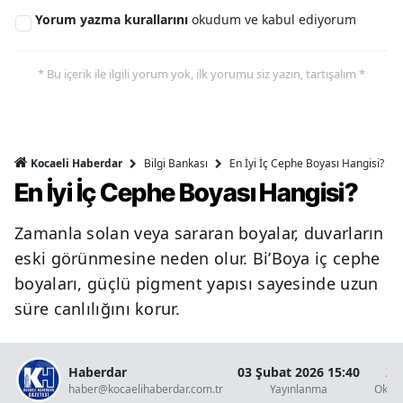
Yorum yazma kurallarını
okudum ve kabul ediyorum
* Bu içerik ile ilgili yorum yok, ilk yorumu siz yazın, tartışalım *
Bilgi Bankası
En İyi İç Cephe Boyası Hangisi?
Kocaeli Haberdar
En İyi İç Cephe Boyası Hangisi?
Zamanla solan veya sararan boyalar, duvarların
eski görünmesine neden olur. Bi’Boya iç cephe
boyaları, güçlü pigment yapısı sayesinde uzun
süre canlılığını korur.
Haberdar
03 Şubat 2026 15:40
2 
haber@kocaelihaberdar.com.tr
Yayınlanma
Okun