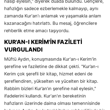
nasip eylesin," diyerek duada bulundu. Gençlere,
hafızlığın sadece ezberlemekle kalmayıp, aynı
zamanda Kur'an'ı anlamak ve yaşamakla anlam
kazanacağını hatırlattı. Bu mesaj, öğrencilere
rehberlik etme amacı taşıyordu.
KUR'AN-I KERIM'IN FAZILETI
VURGULANDI
Müftü Aydın, konuşmasında Kur'an-ı Kerim'in
şerefine ve faziletine de dikkat çekti. "Kur’an-ı
Kerim çok şerefli bir kitap, hizmet edeni de
şereflendiren, yükselten ve yücelten bir kitap.
Rabbim bizleri Kur’an’ın şerefine nail eylesin,"
ifadelerini kullandı. Kur'an'ın bereketinin
hafızların üzerinde daima olması temennisinde