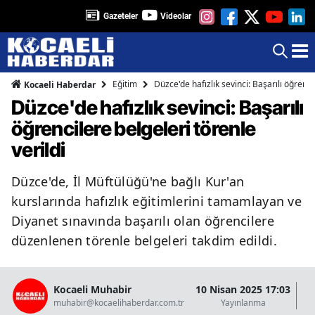
Gazeteler
Videolar
Eğitim
Düzce'de hafızlık sevinci: Başarılı öğrenci
Kocaeli Haberdar
Düzce'de hafızlık sevinci: Başarılı
öğrencilere belgeleri törenle
verildi
Düzce'de, İl Müftülüğü'ne bağlı Kur'an
kurslarında hafızlık eğitimlerini tamamlayan ve
Diyanet sınavında başarılı olan öğrencilere
düzenlenen törenle belgeleri takdim edildi.
Kocaeli Muhabir
10 Nisan 2025 17:03
10
muhabir@kocaelihaberdar.com.tr
Yayınlanma