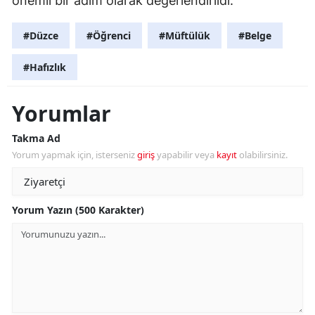
önemli bir adım olarak değerlendirildi.
#Düzce
#Öğrenci
#Müftülük
#Belge
#Hafızlık
Yorumlar
Takma Ad
Yorum yapmak için, isterseniz
giriş
yapabilir veya
kayıt
olabilirsiniz.
Yorum Yazın (500 Karakter)