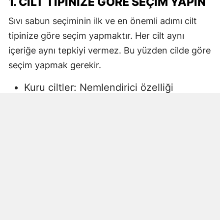
1. CILT TIPINIZE GÖRE SEÇIM YAPIN
Sıvı sabun seçiminin ilk ve en önemli adımı cilt
tipinize göre seçim yapmaktır. Her cilt aynı
içeriğe aynı tepkiyi vermez. Bu yüzden cilde göre
seçim yapmak gerekir.
Kuru ciltler: Nemlendirici özelliği
yüksek, gliserin veya doğal yağlar
içeren sıvı sabunlar tercih edilmelidir.
Aksi halde ciltte kuruma, gerginlik ve
pullanma görülebilir.
Yağlı ciltler: Fazla ağır yağlar içermeyen,
cildi kurutmadan arındıran ürünler daha
uygun olacaktır.
Hassas ciltler: Parfümsüz, alkol
içermeyen ve dermatolojik olarak test