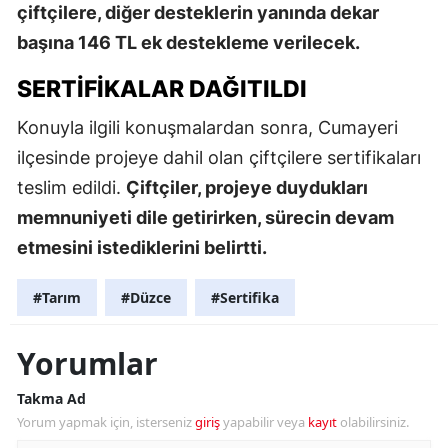
çiftçilere, diğer desteklerin yanında dekar
başına 146 TL ek destekleme verilecek.
SERTIFIKALAR DAĞITILDI
Konuyla ilgili konuşmalardan sonra, Cumayeri
ilçesinde projeye dahil olan çiftçilere sertifikaları
teslim edildi.
Çiftçiler, projeye duydukları
memnuniyeti dile getirirken, sürecin devam
etmesini istediklerini belirtti.
#Tarım
#Düzce
#Sertifika
Yorumlar
Takma Ad
Yorum yapmak için, isterseniz
giriş
yapabilir veya
kayıt
olabilirsiniz.