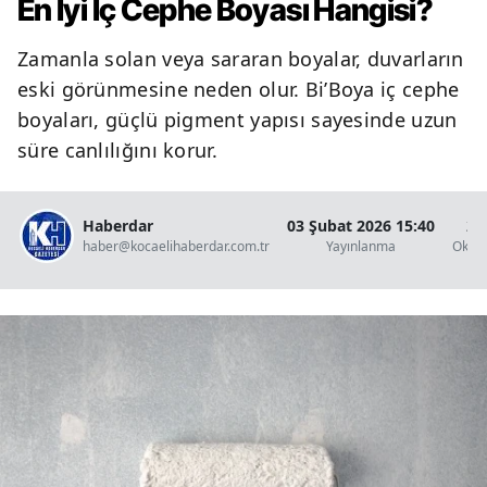
En İyi İç Cephe Boyası Hangisi?
Zamanla solan veya sararan boyalar, duvarların
eski görünmesine neden olur. Bi’Boya iç cephe
boyaları, güçlü pigment yapısı sayesinde uzun
süre canlılığını korur.
Haberdar
03 Şubat 2026 15:40
2 
haber@kocaelihaberdar.com.tr
Yayınlanma
Okun