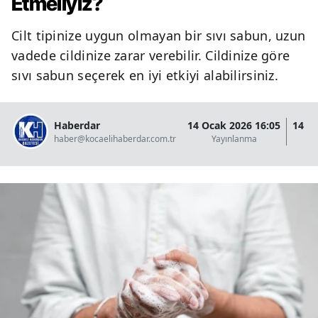
Etmeliyiz?
Cilt tipinize uygun olmayan bir sıvı sabun, uzun
vadede cildinize zarar verebilir. Cildinize göre
sıvı sabun seçerek en iyi etkiyi alabilirsiniz.
Haberdar
14 Ocak 2026 16:05
14 O
haber@kocaelihaberdar.com.tr
Yayınlanma
G