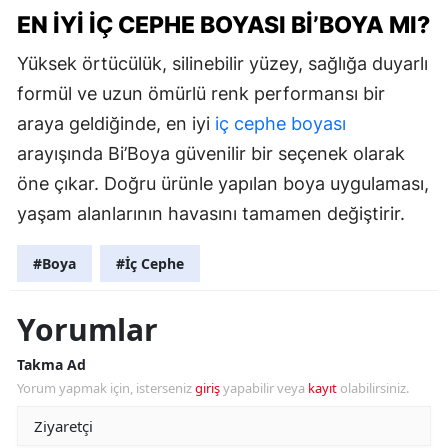
EN İYI İÇ CEPHE BOYASI BI’BOYA MI?
Yüksek örtücülük, silinebilir yüzey, sağlığa duyarlı
formül ve uzun ömürlü renk performansı bir
araya geldiğinde, en iyi
iç cephe boyası
arayışında Bi’Boya güvenilir bir seçenek olarak
öne çıkar. Doğru ürünle yapılan boya uygulaması,
yaşam alanlarının havasını tamamen değiştirir.
#Boya
#İç Cephe
Yorumlar
Takma Ad
Yorum yapmak için, isterseniz
giriş
yapabilir veya
kayıt
olabilirsiniz.