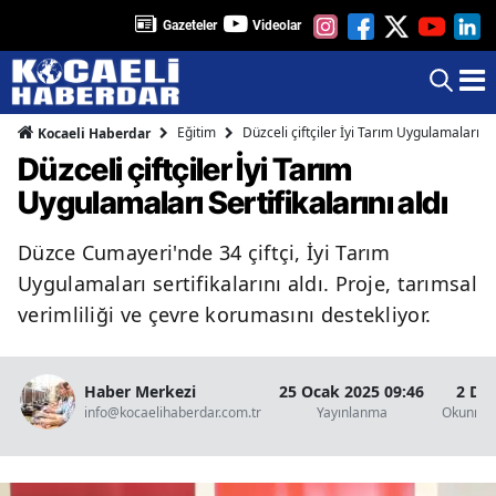
Gazeteler
Videolar
Eğitim
Düzceli çiftçiler İyi Tarım Uygulamaları Ser
Kocaeli Haberdar
Düzceli çiftçiler İyi Tarım
Uygulamaları Sertifikalarını aldı
Düzce Cumayeri'nde 34 çiftçi, İyi Tarım
Uygulamaları sertifikalarını aldı. Proje, tarımsal
verimliliği ve çevre korumasını destekliyor.
Haber Merkezi
25 Ocak 2025 09:46
2 Da
info@kocaelihaberdar.com.tr
Yayınlanma
Okunma 