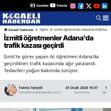
Gazeteler
Videolar
Eğitim
İzmitli öğretmenler Adana'da trafik kazas
Kocaeli Haberdar
İzmitli öğretmenler Adana'da
trafik kazası geçirdi
İzmit'te görev yapan iki öğretmen Adana'da
geçirdikleri trafik kazasında ağır yaralandı.
Tedavileri yoğun bakımda sürüyor.
Fatma Tanyeli
25 Ocak 2026 16:37
1 D
fatma@kocaelihaberdar.com.tr
Yayınlanma
Okunm