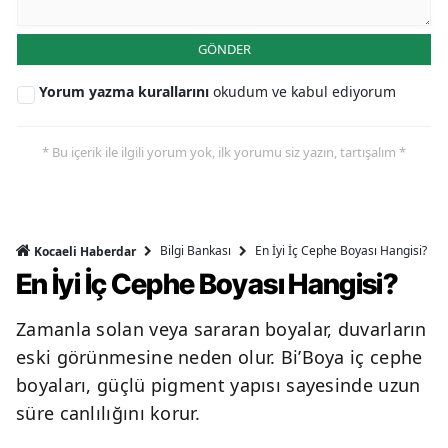
GÖNDER
Yorum yazma kurallarını
okudum ve kabul ediyorum
* Bu içerik ile ilgili yorum yok, ilk yorumu siz yazın, tartışalım *
Bilgi Bankası
En İyi İç Cephe Boyası Hangisi?
Kocaeli Haberdar
En İyi İç Cephe Boyası Hangisi?
Zamanla solan veya sararan boyalar, duvarların
eski görünmesine neden olur. Bi’Boya iç cephe
boyaları, güçlü pigment yapısı sayesinde uzun
süre canlılığını korur.