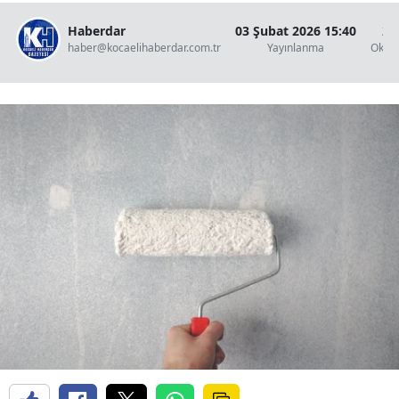
Haberdar
03 Şubat 2026 15:40
2 
haber@kocaelihaberdar.com.tr
Yayınlanma
Okun