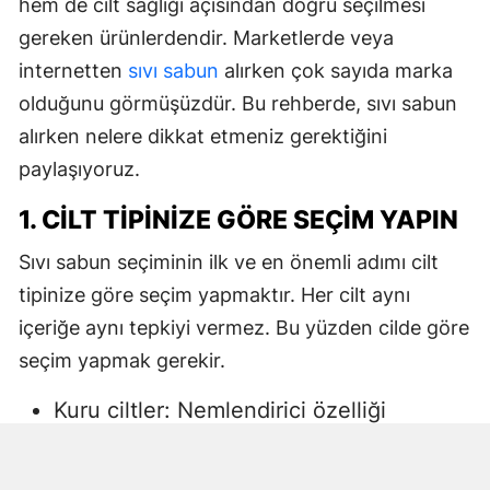
hem de cilt sağlığı açısından doğru seçilmesi
gereken ürünlerdendir. Marketlerde veya
internetten
sıvı sabun
alırken çok sayıda marka
olduğunu görmüşüzdür. Bu rehberde, sıvı sabun
alırken nelere dikkat etmeniz gerektiğini
paylaşıyoruz.
1. CILT TIPINIZE GÖRE SEÇIM YAPIN
Sıvı sabun seçiminin ilk ve en önemli adımı cilt
tipinize göre seçim yapmaktır. Her cilt aynı
içeriğe aynı tepkiyi vermez. Bu yüzden cilde göre
seçim yapmak gerekir.
Kuru ciltler: Nemlendirici özelliği
yüksek, gliserin veya doğal yağlar
içeren sıvı sabunlar tercih edilmelidir.