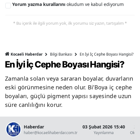
Yorum yazma kurallarını
okudum ve kabul ediyorum
* Bu içerik ile ilgili yorum yok, ilk yorumu siz yazın, tartışalım *
Bilgi Bankası
En İyi İç Cephe Boyası Hangisi?
Kocaeli Haberdar
En İyi İç Cephe Boyası Hangisi?
Zamanla solan veya sararan boyalar, duvarların
eski görünmesine neden olur. Bi’Boya iç cephe
boyaları, güçlü pigment yapısı sayesinde uzun
süre canlılığını korur.
Haberdar
03 Şubat 2026 15:40
2 
haber@kocaelihaberdar.com.tr
Yayınlanma
Okun