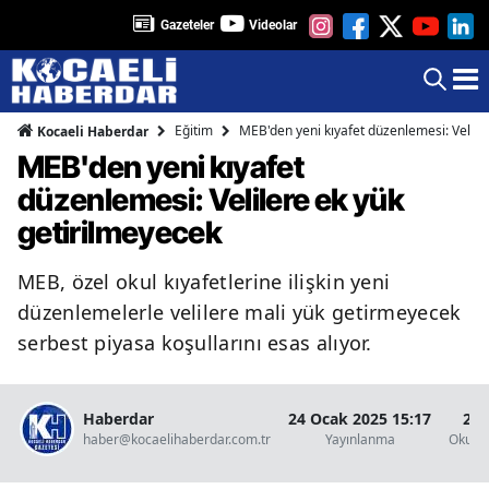
Gazeteler
Videolar
Eğitim
MEB'den yeni kıyafet düzenlemesi: Velile
Kocaeli Haberdar
MEB'den yeni kıyafet
düzenlemesi: Velilere ek yük
getirilmeyecek
MEB, özel okul kıyafetlerine ilişkin yeni
düzenlemelerle velilere mali yük getirmeyecek
serbest piyasa koşullarını esas alıyor.
Haberdar
24 Ocak 2025 15:17
2 D
haber@kocaelihaberdar.com.tr
Yayınlanma
Okunm