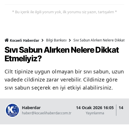
* Bu içerik ile ilgili yorum yok, ilk yorumu siz yazın, tartışalım *
Bilgi Bankası
Sıvı Sabun Alırken Nelere Dikkat Et
Kocaeli Haberdar
Sıvı Sabun Alırken Nelere Dikkat
Etmeliyiz?
Cilt tipinize uygun olmayan bir sıvı sabun, uzun
vadede cildinize zarar verebilir. Cildinize göre
sıvı sabun seçerek en iyi etkiyi alabilirsiniz.
Haberdar
14 Ocak 2026 16:05
14 O
haber@kocaelihaberdar.com.tr
Yayınlanma
G