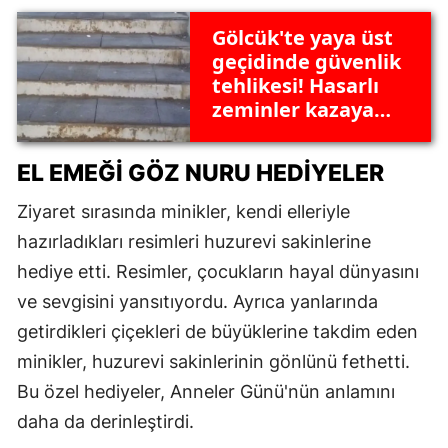
Gölcük'te yaya üst
geçidinde güvenlik
tehlikesi! Hasarlı
zeminler kazaya
sebep olacak
EL EMEĞI GÖZ NURU HEDIYELER
Ziyaret sırasında minikler, kendi elleriyle
hazırladıkları resimleri huzurevi sakinlerine
hediye etti. Resimler, çocukların hayal dünyasını
ve sevgisini yansıtıyordu. Ayrıca yanlarında
getirdikleri çiçekleri de büyüklerine takdim eden
minikler, huzurevi sakinlerinin gönlünü fethetti.
Bu özel hediyeler, Anneler Günü'nün anlamını
daha da derinleştirdi.