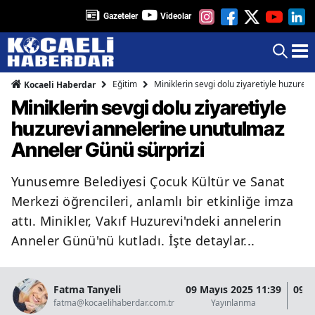
Gazeteler
Videolar
Eğitim
Miniklerin sevgi dolu ziyaretiyle huzure
Kocaeli Haberdar
Miniklerin sevgi dolu ziyaretiyle
huzurevi annelerine unutulmaz
Anneler Günü sürprizi
Yunusemre Belediyesi Çocuk Kültür ve Sanat
Merkezi öğrencileri, anlamlı bir etkinliğe imza
attı. Minikler, Vakıf Huzurevi'ndeki annelerin
Anneler Günü'nü kutladı. İşte detaylar...
Fatma Tanyeli
09 Mayıs 2025 11:39
09 M
fatma@kocaelihaberdar.com.tr
Yayınlanma