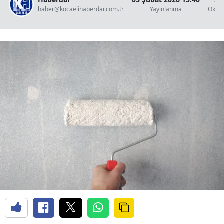
haber@kocaelihaberdar.com.tr
Yayınlanma
Okun