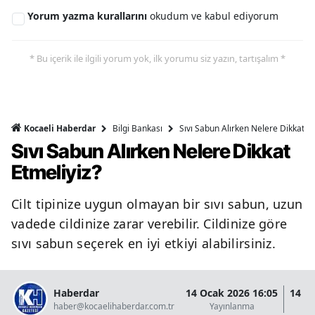
Yorum yazma kurallarını
okudum ve kabul ediyorum
* Bu içerik ile ilgili yorum yok, ilk yorumu siz yazın, tartışalım *
Bilgi Bankası
Sıvı Sabun Alırken Nelere Dikkat Et
Kocaeli Haberdar
Sıvı Sabun Alırken Nelere Dikkat
Etmeliyiz?
Cilt tipinize uygun olmayan bir sıvı sabun, uzun
vadede cildinize zarar verebilir. Cildinize göre
sıvı sabun seçerek en iyi etkiyi alabilirsiniz.
Haberdar
14 Ocak 2026 16:05
14 O
haber@kocaelihaberdar.com.tr
Yayınlanma
G