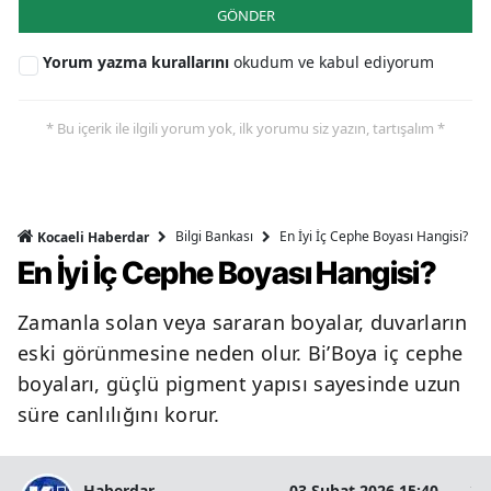
GÖNDER
Yorum yazma kurallarını
okudum ve kabul ediyorum
* Bu içerik ile ilgili yorum yok, ilk yorumu siz yazın, tartışalım *
Bilgi Bankası
En İyi İç Cephe Boyası Hangisi?
Kocaeli Haberdar
En İyi İç Cephe Boyası Hangisi?
Zamanla solan veya sararan boyalar, duvarların
eski görünmesine neden olur. Bi’Boya iç cephe
boyaları, güçlü pigment yapısı sayesinde uzun
süre canlılığını korur.
Haberdar
03 Şubat 2026 15:40
2 