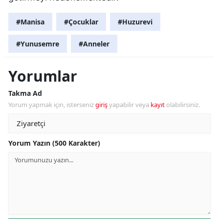
#Manisa
#Çocuklar
#Huzurevi
#Yunusemre
#Anneler
Yorumlar
Takma Ad
Yorum yapmak için, isterseniz
giriş
yapabilir veya
kayıt
olabilirsiniz.
Yorum Yazın (500 Karakter)