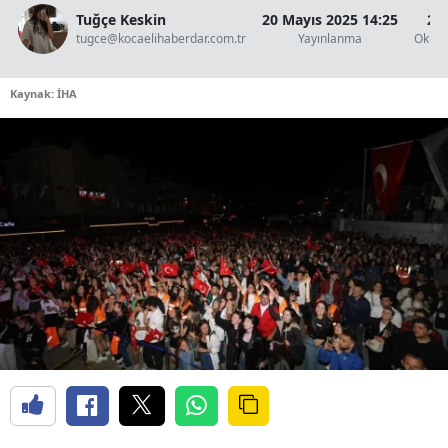
Tuğçe Keskin
20 Mayıs 2025 14:25
2 
tugce@kocaelihaberdar.com.tr
Yayınlanma
Okunm
Kaynak: İHA