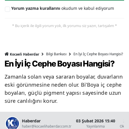
Yorum yazma kurallarını
okudum ve kabul ediyorum
* Bu içerik ile ilgili yorum yok, ilk yorumu siz yazın, tartışalım *
Bilgi Bankası
En İyi İç Cephe Boyası Hangisi?
Kocaeli Haberdar
En İyi İç Cephe Boyası Hangisi?
Zamanla solan veya sararan boyalar, duvarların
eski görünmesine neden olur. Bi’Boya iç cephe
boyaları, güçlü pigment yapısı sayesinde uzun
süre canlılığını korur.
Haberdar
03 Şubat 2026 15:40
2 
haber@kocaelihaberdar.com.tr
Yayınlanma
Okun