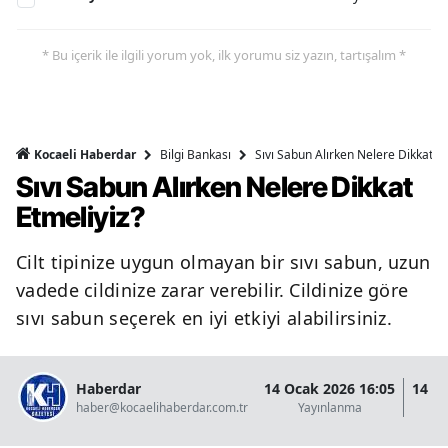
* Bu içerik ile ilgili yorum yok, ilk yorumu siz yazın, tartışalım *
Bilgi Bankası
Sıvı Sabun Alırken Nelere Dikkat Et
Kocaeli Haberdar
Sıvı Sabun Alırken Nelere Dikkat
Etmeliyiz?
Cilt tipinize uygun olmayan bir sıvı sabun, uzun
vadede cildinize zarar verebilir. Cildinize göre
sıvı sabun seçerek en iyi etkiyi alabilirsiniz.
Haberdar
14 Ocak 2026 16:05
14 O
haber@kocaelihaberdar.com.tr
Yayınlanma
G