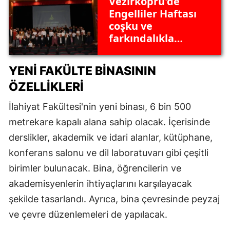
Vezirköprü'de
Engelliler Haftası
coşku ve
farkındalıkla
kutlandı
YENI FAKÜLTE BINASININ
ÖZELLIKLERI
İlahiyat Fakültesi'nin yeni binası, 6 bin 500
metrekare kapalı alana sahip olacak. İçerisinde
derslikler, akademik ve idari alanlar, kütüphane,
konferans salonu ve dil laboratuvarı gibi çeşitli
birimler bulunacak. Bina, öğrencilerin ve
akademisyenlerin ihtiyaçlarını karşılayacak
şekilde tasarlandı. Ayrıca, bina çevresinde peyzaj
ve çevre düzenlemeleri de yapılacak.