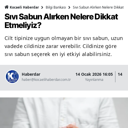
Bilgi Bankası
Sıvı Sabun Alırken Nelere Dikkat Et
Kocaeli Haberdar
Sıvı Sabun Alırken Nelere Dikkat
Etmeliyiz?
Cilt tipinize uygun olmayan bir sıvı sabun, uzun
vadede cildinize zarar verebilir. Cildinize göre
sıvı sabun seçerek en iyi etkiyi alabilirsiniz.
Haberdar
14 Ocak 2026 16:05
14 O
haber@kocaelihaberdar.com.tr
Yayınlanma
G