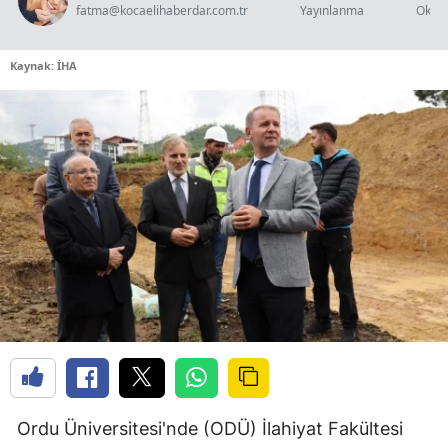
fatma@kocaelihaberdar.com.tr
Yayınlanma
Okun
Kaynak: İHA
Ordu Üniversitesi'nde (ODÜ) İlahiyat Fakültesi