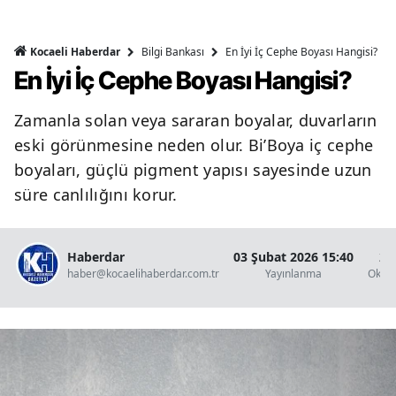
Bilgi Bankası
En İyi İç Cephe Boyası Hangisi?
Kocaeli Haberdar
En İyi İç Cephe Boyası Hangisi?
Zamanla solan veya sararan boyalar, duvarların
eski görünmesine neden olur. Bi’Boya iç cephe
boyaları, güçlü pigment yapısı sayesinde uzun
süre canlılığını korur.
Haberdar
03 Şubat 2026 15:40
2 
haber@kocaelihaberdar.com.tr
Yayınlanma
Okun