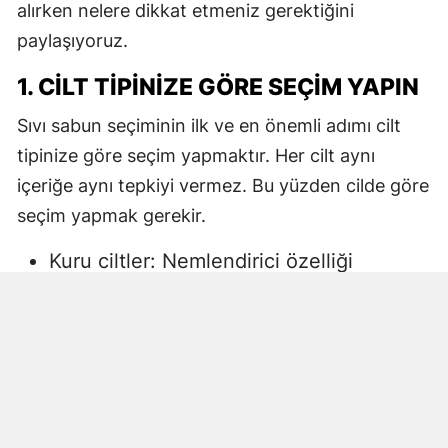
alırken nelere dikkat etmeniz gerektiğini
paylaşıyoruz.
1. CILT TIPINIZE GÖRE SEÇIM YAPIN
Sıvı sabun seçiminin ilk ve en önemli adımı cilt
tipinize göre seçim yapmaktır. Her cilt aynı
içeriğe aynı tepkiyi vermez. Bu yüzden cilde göre
seçim yapmak gerekir.
Kuru ciltler: Nemlendirici özelliği
yüksek, gliserin veya doğal yağlar
içeren sıvı sabunlar tercih edilmelidir.
Aksi halde ciltte kuruma, gerginlik ve
pullanma görülebilir.
Yağlı ciltler: Fazla ağır yağlar içermeyen,
cildi kurutmadan arındıran ürünler daha