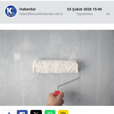
Haberdar
03 Şubat 2026 15:40
2 
haber@kocaelihaberdar.com.tr
Yayınlanma
Okun