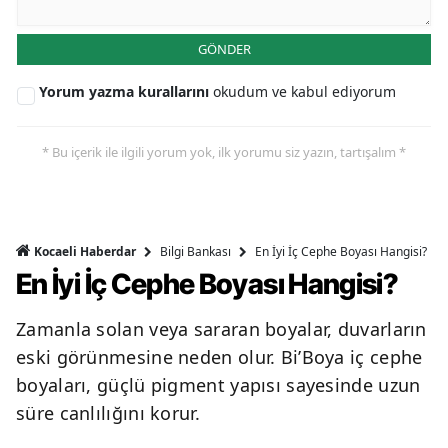
GÖNDER
Yorum yazma kurallarını
okudum ve kabul ediyorum
* Bu içerik ile ilgili yorum yok, ilk yorumu siz yazın, tartışalım *
Bilgi Bankası
En İyi İç Cephe Boyası Hangisi?
Kocaeli Haberdar
En İyi İç Cephe Boyası Hangisi?
Zamanla solan veya sararan boyalar, duvarların
eski görünmesine neden olur. Bi’Boya iç cephe
boyaları, güçlü pigment yapısı sayesinde uzun
süre canlılığını korur.