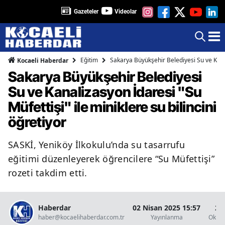
Gazeteler
Videolar
Eğitim
Sakarya Büyükşehir Belediyesi Su ve Kanali
Kocaeli Haberdar
Sakarya Büyükşehir Belediyesi
Su ve Kanalizasyon İdaresi "Su
Müfettişi" ile miniklere su bilincini
öğretiyor
SASKİ, Yeniköy İlkokulu’nda su tasarrufu
eğitimi düzenleyerek öğrencilere “Su Müfettişi”
rozeti takdim etti.
Haberdar
02 Nisan 2025 15:57
2 
haber@kocaelihaberdar.com.tr
Yayınlanma
Okunm