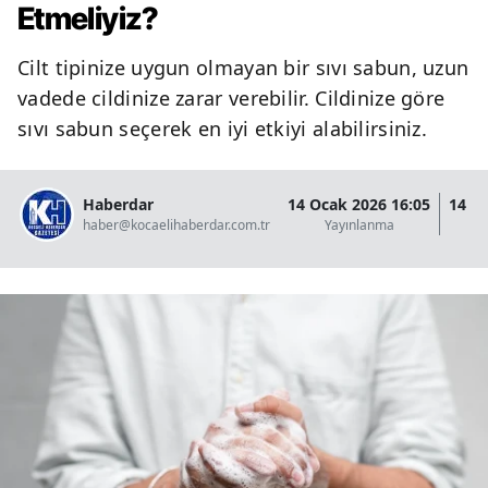
Etmeliyiz?
Cilt tipinize uygun olmayan bir sıvı sabun, uzun
vadede cildinize zarar verebilir. Cildinize göre
sıvı sabun seçerek en iyi etkiyi alabilirsiniz.
Haberdar
14 Ocak 2026 16:05
14 O
haber@kocaelihaberdar.com.tr
Yayınlanma
G