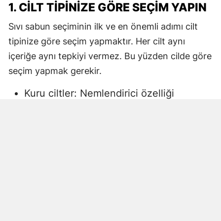
1. CILT TIPINIZE GÖRE SEÇIM YAPIN
Sıvı sabun seçiminin ilk ve en önemli adımı cilt
tipinize göre seçim yapmaktır. Her cilt aynı
içeriğe aynı tepkiyi vermez. Bu yüzden cilde göre
seçim yapmak gerekir.
Kuru ciltler: Nemlendirici özelliği
yüksek, gliserin veya doğal yağlar
içeren sıvı sabunlar tercih edilmelidir.
Aksi halde ciltte kuruma, gerginlik ve
pullanma görülebilir.
Yağlı ciltler: Fazla ağır yağlar içermeyen,
cildi kurutmadan arındıran ürünler daha
uygun olacaktır.
Hassas ciltler: Parfümsüz, alkol
içermeyen ve dermatolojik olarak test