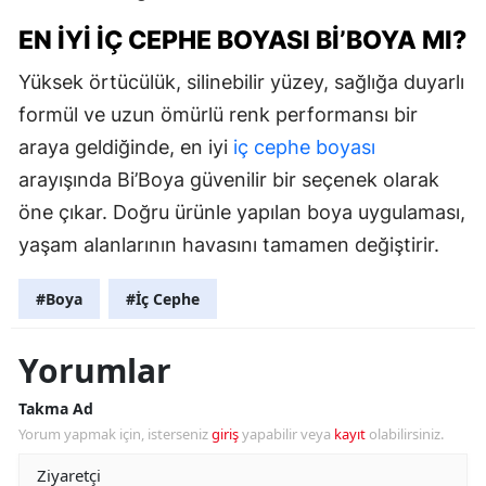
EN İYI İÇ CEPHE BOYASI BI’BOYA MI?
Yüksek örtücülük, silinebilir yüzey, sağlığa duyarlı
formül ve uzun ömürlü renk performansı bir
araya geldiğinde, en iyi
iç cephe boyası
arayışında Bi’Boya güvenilir bir seçenek olarak
öne çıkar. Doğru ürünle yapılan boya uygulaması,
yaşam alanlarının havasını tamamen değiştirir.
#Boya
#İç Cephe
Yorumlar
Takma Ad
Yorum yapmak için, isterseniz
giriş
yapabilir veya
kayıt
olabilirsiniz.