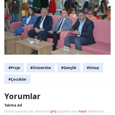
#Proje
#Üniversite
#Gençlik
#Sinop
#Çocuklar
Yorumlar
Takma Ad
Yorum yapmak için, isterseniz
giriş
yapabilir veya
kayıt
olabilirsiniz.