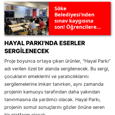
Söke
Belediyesi'nden
sınav kaygısına
son! Öğrencilere
psikolojik destek
eğitimleri başladı
HAYAL PARKI'NDA ESERLER
SERGILENECEK
Proje boyunca ortaya çıkan ürünler, "Hayal Parkı"
adı verilen özel bir alanda sergilenecek. Bu sergi,
çocukların emeklerini ve yaratıcılıklarını
sergilemelerine imkan tanırken, aynı zamanda
projenin kamuoyu tarafından daha yakından
tanınmasına da yardımcı olacak. Hayal Parkı,
projenin somut sonuçlarını gözler önüne seren
bir platform olacak.