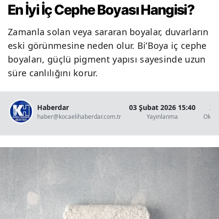
En İyi İç Cephe Boyası Hangisi?
Zamanla solan veya sararan boyalar, duvarların
eski görünmesine neden olur. Bi’Boya iç cephe
boyaları, güçlü pigment yapısı sayesinde uzun
süre canlılığını korur.
Haberdar
03 Şubat 2026 15:40
2 
haber@kocaelihaberdar.com.tr
Yayınlanma
Okun