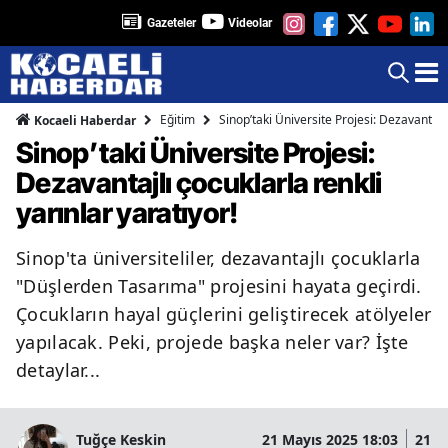
Gazeteler
Videolar
Eğitim
Sinop’taki Üniversite Projesi: Dezavantajlı
Kocaeli Haberdar
Sinop’taki Üniversite Projesi:
Dezavantajlı çocuklarla renkli
yarınlar yaratıyor!
Sinop'ta üniversiteliler, dezavantajlı çocuklarla
"Düşlerden Tasarıma" projesini hayata geçirdi.
Çocukların hayal güçlerini geliştirecek atölyeler
yapılacak. Peki, projede başka neler var? İşte
detaylar...
Tuğçe Keskin
21 Mayıs 2025 18:03
21 M